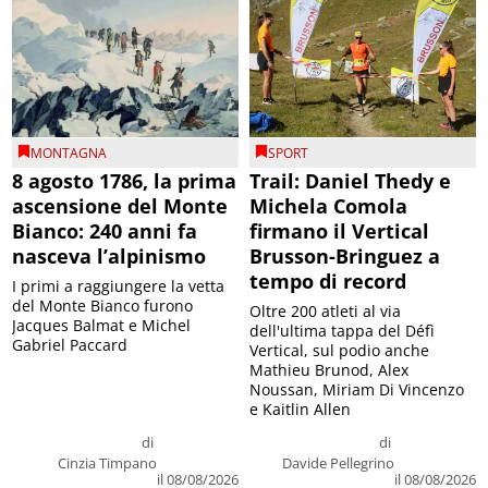
MONTAGNA
SPORT
8 agosto 1786, la prima
Trail: Daniel Thedy e
ascensione del Monte
Michela Comola
Bianco: 240 anni fa
firmano il Vertical
nasceva l’alpinismo
Brusson-Bringuez a
tempo di record
I primi a raggiungere la vetta
del Monte Bianco furono
Oltre 200 atleti al via
Jacques Balmat e Michel
dell'ultima tappa del Défì
Gabriel Paccard
Vertical, sul podio anche
Mathieu Brunod, Alex
Noussan, Miriam Di Vincenzo
e Kaitlin Allen
di
di
Cinzia Timpano
Davide Pellegrino
il 08/08/2026
il 08/08/2026