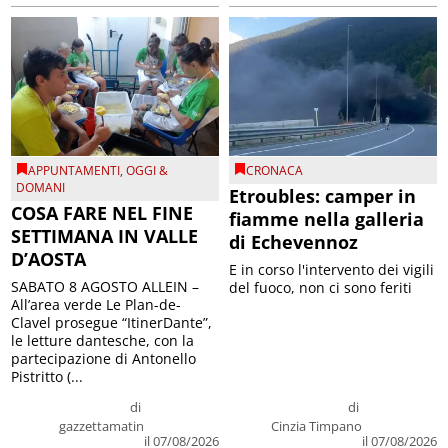
APPUNTAMENTI
,
OGGI &
CRONACA
DOMANI
Etroubles: camper in
COSA FARE NEL FINE
fiamme nella galleria
SETTIMANA IN VALLE
di Echevennoz
D’AOSTA
E in corso l'intervento dei vigili
SABATO 8 AGOSTO ALLEIN –
del fuoco, non ci sono feriti
All’area verde Le Plan-de-
Clavel prosegue “ItinerDante”,
le letture dantesche, con la
partecipazione di Antonello
Pistritto (...
di
di
gazzettamatin
Cinzia Timpano
il 07/08/2026
il 07/08/2026