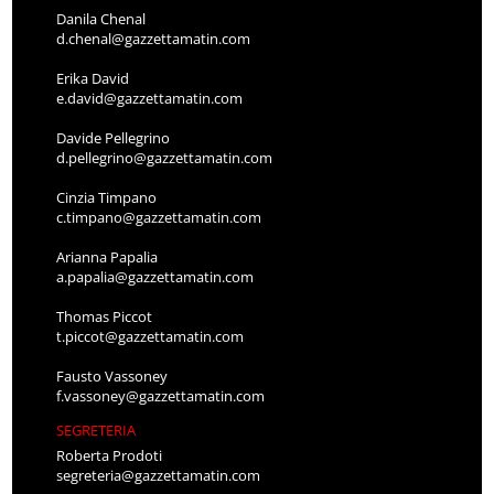
Danila Chenal
d.chenal@gazzettamatin.com
Erika David
e.david@gazzettamatin.com
Davide Pellegrino
d.pellegrino@gazzettamatin.com
Cinzia Timpano
c.timpano@gazzettamatin.com
Arianna Papalia
a.papalia@gazzettamatin.com
Thomas Piccot
t.piccot@gazzettamatin.com
Fausto Vassoney
f.vassoney@gazzettamatin.com
SEGRETERIA
Roberta Prodoti
segreteria@gazzettamatin.com