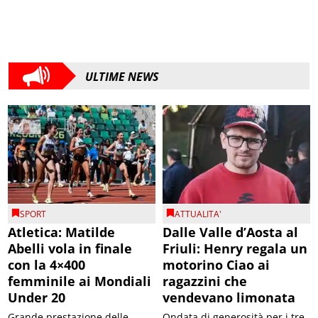
ULTIME NEWS
SPORT
ATTUALITA'
Atletica: Matilde
Dalle Valle d’Aosta al
Abelli vola in finale
Friuli: Henry regala un
con la 4×400
motorino Ciao ai
femminile ai Mondiali
ragazzini che
Under 20
vendevano limonata
Grande prestazione delle
Ondata di generosità per i tre