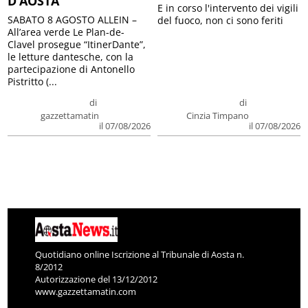
D’AOSTA
E in corso l'intervento dei vigili
SABATO 8 AGOSTO ALLEIN –
del fuoco, non ci sono feriti
All’area verde Le Plan-de-
Clavel prosegue “ItinerDante”,
le letture dantesche, con la
partecipazione di Antonello
Pistritto (...
di
di
gazzettamatin
Cinzia Timpano
il 07/08/2026
il 07/08/2026
Quotidiano online Iscrizione al Tribunale di Aosta n.
8/2012
Autorizzazione del 13/12/2012
www.gazzettamatin.com