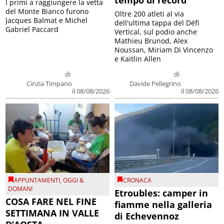
tempo di record
I primi a raggiungere la vetta
del Monte Bianco furono
Oltre 200 atleti al via
Jacques Balmat e Michel
dell'ultima tappa del Défì
Gabriel Paccard
Vertical, sul podio anche
Mathieu Brunod, Alex
Noussan, Miriam Di Vincenzo
e Kaitlin Allen
di
di
Cinzia Timpano
Davide Pellegrino
il 08/08/2026
il 08/08/2026
APPUNTAMENTI
,
OGGI &
CRONACA
DOMANI
Etroubles: camper in
COSA FARE NEL FINE
fiamme nella galleria
SETTIMANA IN VALLE
di Echevennoz