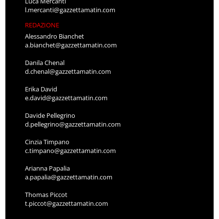
Luca Mercanti
l.mercanti@gazzettamatin.com
REDAZIONE
Alessandro Bianchet
a.bianchet@gazzettamatin.com
Danila Chenal
d.chenal@gazzettamatin.com
Erika David
e.david@gazzettamatin.com
Davide Pellegrino
d.pellegrino@gazzettamatin.com
Cinzia Timpano
c.timpano@gazzettamatin.com
Arianna Papalia
a.papalia@gazzettamatin.com
Thomas Piccot
t.piccot@gazzettamatin.com