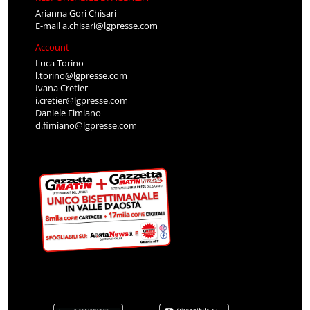
Arianna Gori Chisari
E-mail
a.chisari@lgpresse.com
Account
Luca Torino
l.torino@lgpresse.com
Ivana Cretier
i.cretier@lgpresse.com
Daniele Fimiano
d.fimiano@lgpresse.com