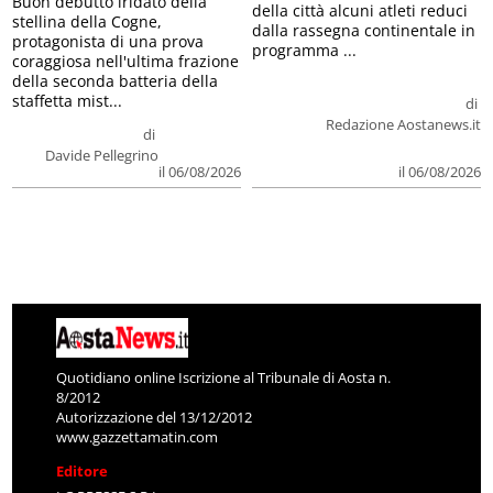
Buon debutto iridato della
della città alcuni atleti reduci
stellina della Cogne,
dalla rassegna continentale in
protagonista di una prova
programma ...
coraggiosa nell'ultima frazione
della seconda batteria della
staffetta mist...
di
Redazione Aostanews.it
di
Davide Pellegrino
il 06/08/2026
il 06/08/2026
Quotidiano online Iscrizione al Tribunale di Aosta n.
8/2012
Autorizzazione del 13/12/2012
www.gazzettamatin.com
Editore