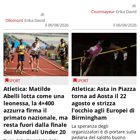
di
Courmayeur
Erika David
di
Ollomont
Erika David
il 06/08/2026
il 06/08/2026
SPORT
SPORT
Atletica: Matilde
Atletica: Asta in Piazza
Abelli lotta come una
torna ad Aosta il 22
leonessa, la 4×400
agosto e strizza
azzurra firma il
l’occhio agli Europei di
primato nazionale, ma
Birmingham
resta fuori dalla finale
La speranza degli
dei Mondiali Under 20
organizzatori è di portare sulla
pedana del salotto buono