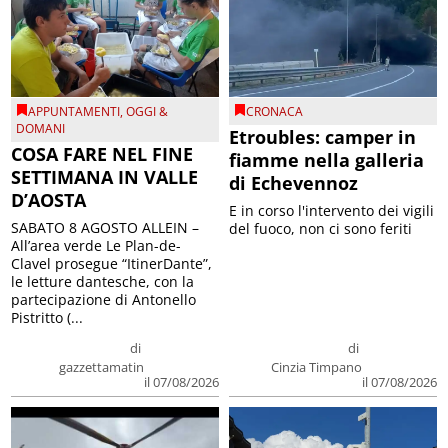
APPUNTAMENTI
,
OGGI &
CRONACA
DOMANI
Etroubles: camper in
COSA FARE NEL FINE
fiamme nella galleria
SETTIMANA IN VALLE
di Echevennoz
D’AOSTA
E in corso l'intervento dei vigili
SABATO 8 AGOSTO ALLEIN –
del fuoco, non ci sono feriti
All’area verde Le Plan-de-
Clavel prosegue “ItinerDante”,
le letture dantesche, con la
partecipazione di Antonello
Pistritto (...
di
di
gazzettamatin
Cinzia Timpano
il 07/08/2026
il 07/08/2026