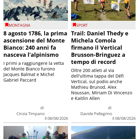
MONTAGNA
SPORT
8 agosto 1786, la prima
Trail: Daniel Thedy e
ascensione del Monte
Michela Comola
Bianco: 240 anni fa
firmano il Vertical
nasceva l’alpinismo
Brusson-Bringuez a
tempo di record
I primi a raggiungere la vetta
del Monte Bianco furono
Oltre 200 atleti al via
Jacques Balmat e Michel
dell'ultima tappa del Défì
Gabriel Paccard
Vertical, sul podio anche
Mathieu Brunod, Alex
Noussan, Miriam Di Vincenzo
e Kaitlin Allen
di
di
Cinzia Timpano
Davide Pellegrino
il 08/08/2026
il 08/08/2026