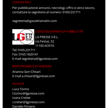
CONTATTACI
Per pubblicazione annunci, necrologi, offro e cerco lavoro,
contattare la segreteria al numero: 0165/231711
segreteria@gazzettamatin.com
CONCESSIONARIA DI PUBBLICITÀ
LG PRESSE S.R.L.
via Festaz, 52
11100 AOSTA
Tel: 0165.231711
Fax: 0165.1820141
E-mail
segreteria@lgpresse.com
RESPONSABILE DI AGENZIA
Arianna Gori Chisari
E-mail
a.chisari@lgpresse.com
Account
Luca Torino
l.torino@lgpresse.com
Ivana Cretier
i.cretier@lgpresse.com
Daniele Fimiano