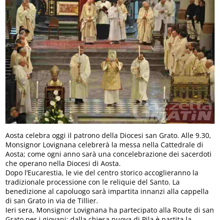
Aosta celebra oggi il patrono della Diocesi san Grato. Alle 9.30,
Monsignor Lovignana celebrerà la messa nella Cattedrale di
Aosta; come ogni anno sarà una concelebrazione dei sacerdoti
che operano nella Diocesi di Aosta.
Dopo l’Eucarestia, le vie del centro storico accoglieranno la
tradizionale processione con le reliquie del Santo. La
benedizione al capoluogo sarà impartita innanzi alla cappella
di san Grato in via de Tillier.
Ieri sera, Monsignor Lovignana ha partecipato alla Route di san
Grato per i giovani; dalla chiesa nuova di Pila è partita la