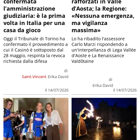
confermata
rafforzati in Valle
l’amministrazione
d’Aosta; la Regione:
giudiziaria: è la prima
«Nessuna emergenza,
volta in Italia per una
ma vigilanza
casa da gioco
massima»
Oggi il Tribunale di Torino ha
Lo ha ribadito l'assessore
confermato il provvedimento a
Carlo Marzi rispondendo a
cui il Casinò è sottoposto dal
un'interpellanza di Lega Vallée
28 maggio, respinta la revoca
d'Aoste e La Renaissance
richiesta dalla difesa
Valdôtaine
di
Saint-Vincent
Erika David
di
Erika David
il 14/07/2026
il 14/07/2026