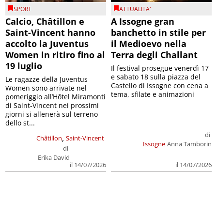
SPORT
ATTUALITA'
Calcio, Châtillon e
A Issogne gran
Saint-Vincent hanno
banchetto in stile per
accolto la Juventus
il Medioevo nella
Women in ritiro fino al
Terra degli Challant
19 luglio
Il festival prosegue venerdì 17
e sabato 18 sulla piazza del
Le ragazze della Juventus
Castello di Issogne con cena a
Women sono arrivate nel
tema, sfilate e animazioni
pomeriggio all’Hôtel Miramonti
di Saint-Vincent nei prossimi
giorni si allenerà sul terreno
dello st...
di
,
Châtillon
Saint-Vincent
Issogne
Anna Tamborin
di
Erika David
il 14/07/2026
il 14/07/2026