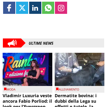
ULTIME NEWS
MODA
ALLEVAMENTO
Vladimir Luxuria veste
Dermatite bovina: i
ancora Fabio Porliod: il
dubbi della Lega su
look per l’Evergreen
effetti e tutele, la