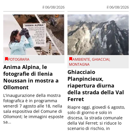
il 06/08/2026
il 06/08/2026
FOTOGRAFIA
AMBIENTE
,
GHIACCIAI
,
MONTAGNA
Anima Alpina, le
Ghiacciaio
fotografie di Ilenia
Planpincieux,
Noussan in mostra a
riapertura diurna
Ollomont
della strada della Val
L'inaugurazione della mostra
Ferret
fotografica è in programma
venerdì 7 agosto alle 18, nella
Riapre oggi, giovedì 6 agosto,
sala espositiva del Comune di
solo di giorno e solo in
Ollomont; le immagini esposte
discesa, la strada comunale
sa...
della Val Ferret; si riduce lo
scenario di rischio, in