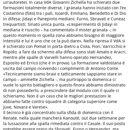
un’autorete). In casa VdA Giovanni Zichella ha schierato due
formazioni totalmente diverse. I granata hanno iniziato con l’ex
Costantino (foto) tra i pali, Isoardi, Emiliano, Benedetto e Di Dio
in difesa; Jidayi e Panepinto mediani; Furno, Sbravati e Cuneaz
trequartisti; Sinato unica punta. «L’esperimento di Jidayi in
mediana è riuscito – ha commentato il mister granata -; in
questo momento in quella zona abbiamo bisogno di maggiore
intensità e lui è uno che ce la può dare». Nella ripresa il VdA si
è schierato con Pomat in porta dietro a Ciola, Fiori, Varricchio e
Ropolo; a fare da schermo alla difesa sono stati Amato e Aracri,
mentre alle spalle di Varvelli hanno operato Hernandez,
Esposito ed Errico (che è in prova). La formazione valdostana è
uscita dal campo ricevendo i complimenti di Antonio Conte.
«Tecnicamente siamo bravi e tatticamente sappiamo stare in
campo – ammette Zichella -, ma purtroppo la domenica ci
vuole lo spirito battagliero e questo finora abbiamo dimostrato
di non possederlo, a prescindere dal modulo con il quale ci
schieriamo. Non è un caso che le migliori prestazioni le
abbiamo fatte contro squadre di categoria superiore come
Juve, Novara e Varese».
Il tecnico è già concentrato sulla sfida di domenica con il
Renate, nella quale mancherà Kanouté, out due settimane per
la lussazione alla spalla rimediata contro il Casale. Il suo posto
potrebbe essere preso da Sbravati, Furno o Hernandez, ma