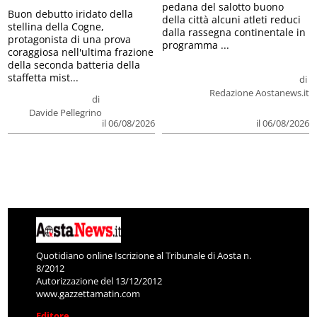
pedana del salotto buono
Buon debutto iridato della
della città alcuni atleti reduci
stellina della Cogne,
dalla rassegna continentale in
protagonista di una prova
programma ...
coraggiosa nell'ultima frazione
della seconda batteria della
staffetta mist...
di
Redazione Aostanews.it
di
Davide Pellegrino
il 06/08/2026
il 06/08/2026
Quotidiano online Iscrizione al Tribunale di Aosta n.
8/2012
Autorizzazione del 13/12/2012
www.gazzettamatin.com
Editore