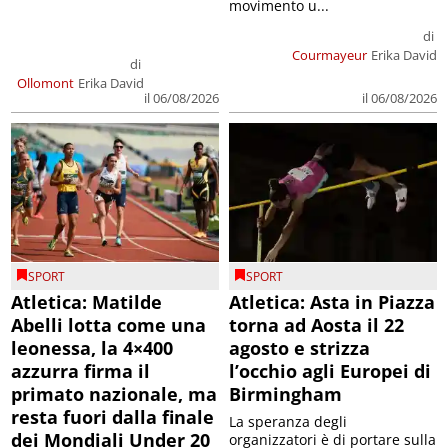
movimento u...
di
Courmayeur
Erika David
di
Ollomont
Erika David
il 06/08/2026
il 06/08/2026
SPORT
SPORT
Atletica: Matilde
Atletica: Asta in Piazza
Abelli lotta come una
torna ad Aosta il 22
leonessa, la 4×400
agosto e strizza
azzurra firma il
l’occhio agli Europei di
primato nazionale, ma
Birmingham
resta fuori dalla finale
La speranza degli
dei Mondiali Under 20
organizzatori è di portare sulla