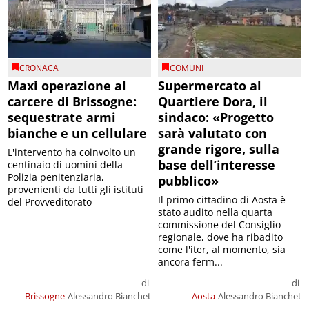
CRONACA
COMUNI
Maxi operazione al
Supermercato al
carcere di Brissogne:
Quartiere Dora, il
sequestrate armi
sindaco: «Progetto
bianche e un cellulare
sarà valutato con
grande rigore, sulla
L'intervento ha coinvolto un
base dell’interesse
centinaio di uomini della
Polizia penitenziaria,
pubblico»
provenienti da tutti gli istituti
Il primo cittadino di Aosta è
del Provveditorato
stato audito nella quarta
commissione del Consiglio
regionale, dove ha ribadito
come l'iter, al momento, sia
ancora ferm...
di
di
Brissogne
Alessandro Bianchet
Aosta
Alessandro Bianchet