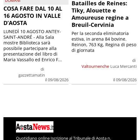
DOMANI
Batailles de Reines:
COSA FARE DAL 10 AL
Tiky, Alouette e
16 AGOSTO IN VALLE
Amoureuse regine a
D’AOSTA
Breuil-Cervinia
LUNEDÌ 10 AGOSTO ANTEY-
Per la seconda eliminatoria
SAINT-ANDRÉ - Alla Sala
estiva, in arena 84 bovine.
mostre Biblioteca sarà
Reinon, 763 Kg, Regina di peso
possibile partecipare alla
di giornata
presentazione del libro di
Maria Vassallo ed Enrico F...
di
Valtournenche
Luca Mercanti
di
gazzettamatin
il 09/08/2026
il 09/08/2026
Quotidiano online Iscrizione al Tribunale di Aosta n.