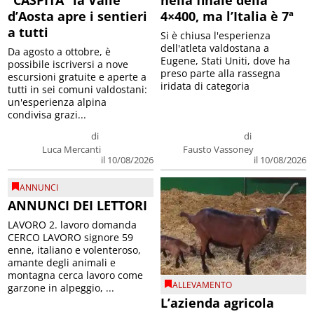
“CASPITA” la Valle
nella finale della
d’Aosta apre i sentieri
4×400, ma l’Italia è 7ª
a tutti
Si è chiusa l'esperienza
dell'atleta valdostana a
Da agosto a ottobre, è
Eugene, Stati Uniti, dove ha
possibile iscriversi a nove
preso parte alla rassegna
escursioni gratuite e aperte a
iridata di categoria
tutti in sei comuni valdostani:
un'esperienza alpina
condivisa grazi...
di
di
Luca Mercanti
Fausto Vassoney
il 10/08/2026
il 10/08/2026
ANNUNCI
ANNUNCI DEI LETTORI
LAVORO 2. lavoro domanda
CERCO LAVORO signore 59
enne, italiano e volenteroso,
amante degli animali e
montagna cerca lavoro come
ALLEVAMENTO
garzone in alpeggio, ...
L’azienda agricola