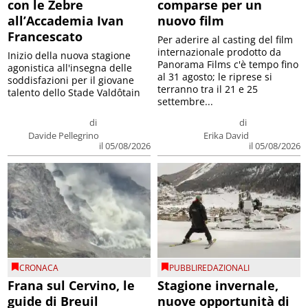
con le Zebre
comparse per un
all’Accademia Ivan
nuovo film
Francescato
Per aderire al casting del film
internazionale prodotto da
Inizio della nuova stagione
Panorama Films c'è tempo fino
agonistica all'insegna delle
al 31 agosto; le riprese si
soddisfazioni per il giovane
terranno tra il 21 e 25
talento dello Stade Valdôtain
settembre...
di
di
Davide Pellegrino
Erika David
il 05/08/2026
il 05/08/2026
CRONACA
PUBBLIREDAZIONALI
Frana sul Cervino, le
Stagione invernale,
guide di Breuil
nuove opportunità di