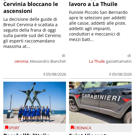
Cervinia bloccano le
lavoro a La Thuile
ascensioni
Funivie Piccolo San Bernardo
apre le selezioni per addetti
La decisione delle guide di
alle casse, addetti alle piste,
Breuil Cervinia è scattata a
addetti agli impianti,
seguito della frana di oggi
conduttori e meccanici di
sulla parete sud del Cervino;
mezzi batt...
gli esperti raccomandano
massima at...
di
di
cervinia
Alessandro Bianchet
La Thuile
gazzettamatin
il 05/08/2026
il 05/08/2026
SPORT
CRONACA