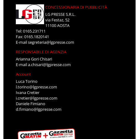
CONCESSIONARIA DI PUBBLICITÀ
LG PRESSE S.R.L.
via Festaz, 52
11100 AOSTA
Tel: 0165.231711
Fax: 0165.1820141
E-mail
segreteria@lgpresse.com
RESPONSABILE DI AGENZIA
Arianna Gori Chisari
E-mail
a.chisari@lgpresse.com
Account
Luca Torino
l.torino@lgpresse.com
Ivana Cretier
i.cretier@lgpresse.com
Daniele Fimiano
d.fimiano@lgpresse.com