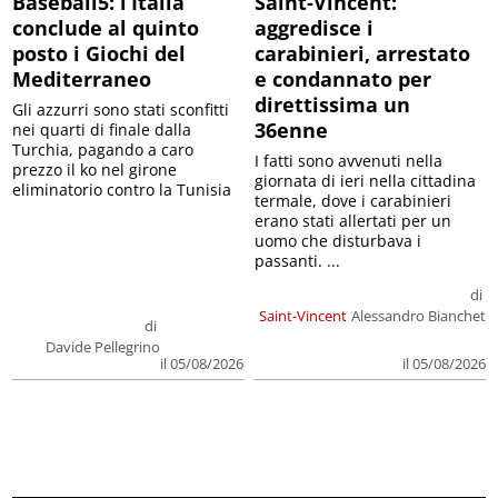
Baseball5: l’Italia
Saint-Vincent:
conclude al quinto
aggredisce i
posto i Giochi del
carabinieri, arrestato
Mediterraneo
e condannato per
direttissima un
Gli azzurri sono stati sconfitti
36enne
nei quarti di finale dalla
Turchia, pagando a caro
I fatti sono avvenuti nella
prezzo il ko nel girone
giornata di ieri nella cittadina
eliminatorio contro la Tunisia
termale, dove i carabinieri
erano stati allertati per un
uomo che disturbava i
passanti. ...
di
Saint-Vincent
Alessandro Bianchet
di
Davide Pellegrino
il 05/08/2026
il 05/08/2026