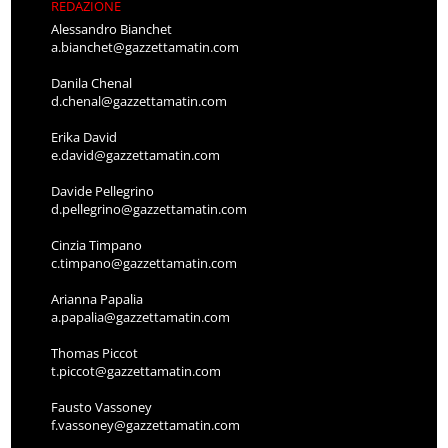
REDAZIONE
Alessandro Bianchet
a.bianchet@gazzettamatin.com
Danila Chenal
d.chenal@gazzettamatin.com
Erika David
e.david@gazzettamatin.com
Davide Pellegrino
d.pellegrino@gazzettamatin.com
Cinzia Timpano
c.timpano@gazzettamatin.com
Arianna Papalia
a.papalia@gazzettamatin.com
Thomas Piccot
t.piccot@gazzettamatin.com
Fausto Vassoney
f.vassoney@gazzettamatin.com