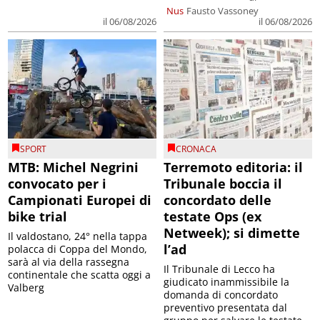
Nus
Fausto Vassoney
il 06/08/2026
il 06/08/2026
SPORT
CRONACA
MTB: Michel Negrini
Terremoto editoria: il
convocato per i
Tribunale boccia il
Campionati Europei di
concordato delle
bike trial
testate Ops (ex
Netweek); si dimette
Il valdostano, 24° nella tappa
l’ad
polacca di Coppa del Mondo,
sarà al via della rassegna
Il Tribunale di Lecco ha
continentale che scatta oggi a
giudicato inammissibile la
Valberg
domanda di concordato
preventivo presentata dal