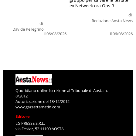
gruppo per salvare le testate
ex Netweek ora Ops R...
di
Redazione Aosta News
di
Davide Pellegrino
il 06/08/2026
il 06/08/2026
Quotidiano online Iscrizione al Tribunale di Aosta n.
8/2012
Autorizzazione del 13/12/2012
www.gazzettamatin.com
Editore
LG PRESSE S.R.L.
via Festaz, 52 11100 AOSTA