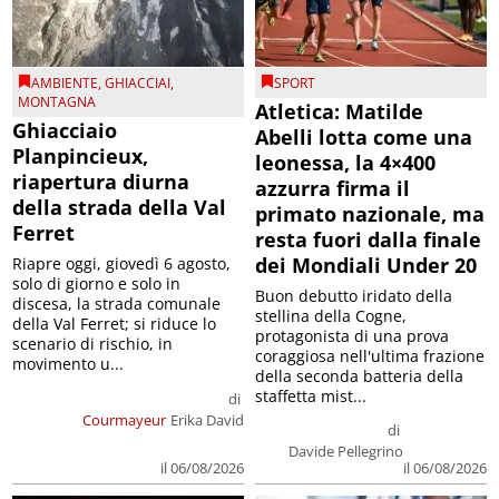
AMBIENTE
,
GHIACCIAI
,
SPORT
MONTAGNA
Atletica: Matilde
Ghiacciaio
Abelli lotta come una
Planpincieux,
leonessa, la 4×400
riapertura diurna
azzurra firma il
della strada della Val
primato nazionale, ma
Ferret
resta fuori dalla finale
dei Mondiali Under 20
Riapre oggi, giovedì 6 agosto,
solo di giorno e solo in
Buon debutto iridato della
discesa, la strada comunale
stellina della Cogne,
della Val Ferret; si riduce lo
protagonista di una prova
scenario di rischio, in
coraggiosa nell'ultima frazione
movimento u...
della seconda batteria della
staffetta mist...
di
Courmayeur
Erika David
di
Davide Pellegrino
il 06/08/2026
il 06/08/2026