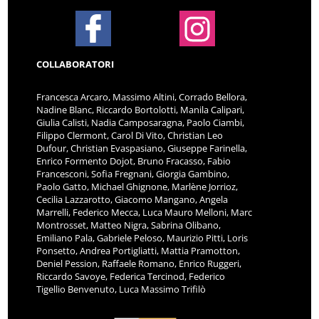
COLLABORATORI
Francesca Arcaro, Massimo Altini, Corrado Bellora,
Nadine Blanc, Riccardo Bortolotti, Manila Calipari,
Giulia Calisti, Nadia Camposaragna, Paolo Ciambi,
Filippo Clermont, Carol Di Vito, Christian Leo
Dufour, Christian Evaspasiano, Giuseppe Farinella,
Enrico Formento Dojot, Bruno Fracasso, Fabio
Francesconi, Sofia Fregnani, Giorgia Gambino,
Paolo Gatto, Michael Ghignone, Marlène Jorrioz,
Cecilia Lazzarotto, Giacomo Mangano, Angela
Marrelli, Federico Mecca, Luca Mauro Melloni, Marc
Montrosset, Matteo Nigra, Sabrina Olibano,
Emiliano Pala, Gabriele Peloso, Maurizio Pitti, Loris
Ponsetto, Andrea Portigliatti, Mattia Pramotton,
Deniel Pession, Raffaele Romano, Enrico Ruggeri,
Riccardo Savoye, Federica Tercinod, Federico
Tigellio Benvenuto, Luca Massimo Trifilò