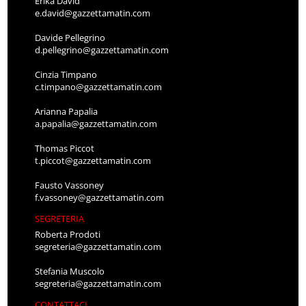
Erika David
e.david@gazzettamatin.com
Davide Pellegrino
d.pellegrino@gazzettamatin.com
Cinzia Timpano
c.timpano@gazzettamatin.com
Arianna Papalia
a.papalia@gazzettamatin.com
Thomas Piccot
t.piccot@gazzettamatin.com
Fausto Vassoney
f.vassoney@gazzettamatin.com
SEGRETERIA
Roberta Prodoti
segreteria@gazzettamatin.com
Stefania Muscolo
segreteria@gazzettamatin.com
CONTATTACI