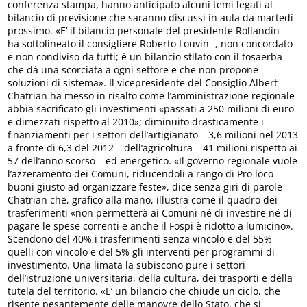
conferenza stampa, hanno anticipato alcuni temi legati al
bilancio di previsione che saranno discussi in aula da martedì
prossimo. «E’ il bilancio personale del presidente Rollandin –
ha sottolineato il consigliere Roberto Louvin -, non concordato
e non condiviso da tutti; è un bilancio stilato con il tosaerba
che dà una scorciata a ogni settore e che non propone
soluzioni di sistema». Il vicepresidente del Consiglio Albert
Chatrian ha messo in risalto come l’amministrazione regionale
abbia sacrificato gli investimenti «passati a 250 milioni di euro
e dimezzati rispetto al 2010»; diminuito drasticamente i
finanziamenti per i settori dell’artigianato – 3,6 milioni nel 2013
a fronte di 6,3 del 2012 – dell’agricoltura – 41 milioni rispetto ai
57 dell’anno scorso – ed energetico. «Il governo regionale vuole
l’azzeramento dei Comuni, riducendoli a rango di Pro loco
buoni giusto ad organizzare feste», dice senza giri di parole
Chatrian che, grafico alla mano, illustra come il quadro dei
trasferimenti «non permetterà ai Comuni né di investire né di
pagare le spese correnti e anche il Fospi è ridotto a lumicino».
Scendono del 40% i trasferimenti senza vincolo e del 55%
quelli con vincolo e del 5% gli interventi per programmi di
investimento. Una limata la subiscono pure i settori
dell’istruzione universitaria, della cultura, dei trasporti e della
tutela del territorio. «E’ un bilancio che chiude un ciclo, che
risente pesantemente delle manovre dello Stato, che si