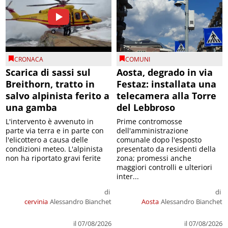
CRONACA
COMUNI
Scarica di sassi sul
Aosta, degrado in via
Breithorn, tratto in
Festaz: installata una
salvo alpinista ferito a
telecamera alla Torre
una gamba
del Lebbroso
L'intervento è avvenuto in
Prime contromosse
parte via terra e in parte con
dell'amministrazione
l'elicottero a causa delle
comunale dopo l'esposto
condizioni meteo. L'alpinista
presentato da residenti della
non ha riportato gravi ferite
zona; promessi anche
maggiori controlli e ulteriori
inter...
di
di
cervinia
Alessandro Bianchet
Aosta
Alessandro Bianchet
il 07/08/2026
il 07/08/2026