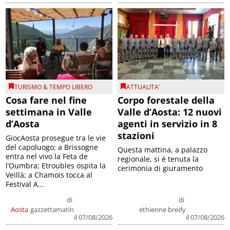
TURISMO & TEMPO LIBERO
ATTUALITA'
Cosa fare nel fine
Corpo forestale della
settimana in Valle
Valle d’Aosta: 12 nuovi
d’Aosta
agenti in servizio in 8
stazioni
GiocAosta prosegue tra le vie
del capoluogo; a Brissogne
Questa mattina, a palazzo
entra nel vivo la Feta de
regionale, si è tenuta la
l’Oumbra; Etroubles ospita la
cerimonia di giuramento
Veillà; a Chamois tocca al
Festival A...
di
di
Aosta
gazzettamatin
ethienne bredy
il 07/08/2026
il 07/08/2026