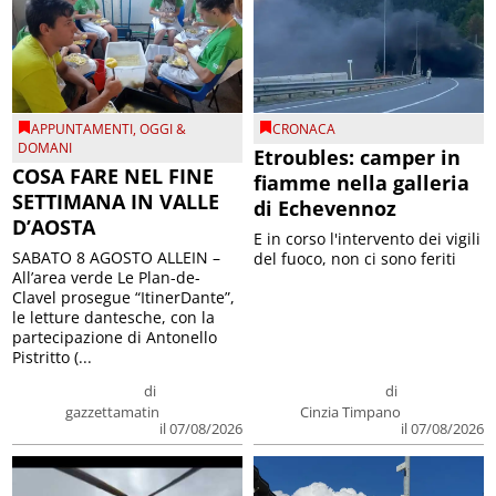
APPUNTAMENTI
,
OGGI &
CRONACA
DOMANI
Etroubles: camper in
COSA FARE NEL FINE
fiamme nella galleria
SETTIMANA IN VALLE
di Echevennoz
D’AOSTA
E in corso l'intervento dei vigili
SABATO 8 AGOSTO ALLEIN –
del fuoco, non ci sono feriti
All’area verde Le Plan-de-
Clavel prosegue “ItinerDante”,
le letture dantesche, con la
partecipazione di Antonello
Pistritto (...
di
di
gazzettamatin
Cinzia Timpano
il 07/08/2026
il 07/08/2026