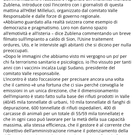
Zublena, introduce così l’incontro con i giornalisti di questa
mattina all’Hôtel Milleluci, organizzato dal comitato Valle
Responsabile e dalle forze di governo regionale.
«Abbiamo guardato alla realtà svizzera come esempio di
democrazia e pragmatismo. Loro non danno spazio
all’emotività e all’isteria – dice Zublena commentando un breve
filmato sull’impianto a caldo di Sion, l’Usine traitement
ordures, Uto, e le interviste agli abitanti che si dicono per nulla
preoccupati.
«Dopo le immagini che abbiamo visto mi vergogno un po’ per
chi fa terrorismo sanitario e psicologico, io l’ho vissuto per tanti
anni con i vaccini» incalza Luigi Sudano, presidente del
comitato Valle responsabile.
L’incontro è stato l’occasione per precisare ancora una volta
che il camino «è una fortuna che ci sia» perché convoglia le
emissioni in un unica direzione, che il dimensionamento
dell’impianto è stato fatto sulla base dei rifiuti prodotti in Valle
(40/45 mila tonnellate di urbani, 10 mila tonnellate di fanghi di
depurazione, 600 tonnellate di rifiuti ospedalieri, 400 di
carcasse di animali per un totale di 55/59 mila tonnellate) e
che in ogni caso può lavorare per la metà della sua capacità
massima, alla stessa efficienza, che il gestore è al corrente che
l’obiettivo dell’amministrazione rimane il potenziamento della