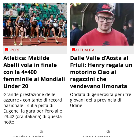
SPORT
ATTUALITA'
Atletica: Matilde
Dalle Valle d’Aosta al
Abelli vola in finale
Friuli: Henry regala un
con la 4×400
motorino Ciao ai
femminile ai Mondiali
ragazzini che
Under 20
vendevano limonata
Grande prestazione delle
Ondata di generosità per i tre
azzurre - con tanto di record
giovani della provincia di
nazionale - sulla pista di
Udine
Eugene, la gara per l'oro alle
23.42 (ora italiana) di questa
notte
di
di