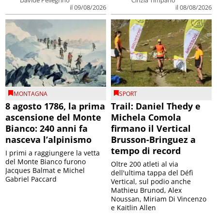
Davide Pellegrino
Cinzia Timpano
il 09/08/2026
il 08/08/2026
MONTAGNA
SPORT
8 agosto 1786, la prima
Trail: Daniel Thedy e
ascensione del Monte
Michela Comola
Bianco: 240 anni fa
firmano il Vertical
nasceva l’alpinismo
Brusson-Bringuez a
tempo di record
I primi a raggiungere la vetta
del Monte Bianco furono
Oltre 200 atleti al via
Jacques Balmat e Michel
dell'ultima tappa del Défì
Gabriel Paccard
Vertical, sul podio anche
Mathieu Brunod, Alex
Noussan, Miriam Di Vincenzo
e Kaitlin Allen