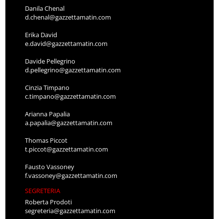
Danila Chenal
d.chenal@gazzettamatin.com
Erika David
e.david@gazzettamatin.com
Davide Pellegrino
d.pellegrino@gazzettamatin.com
Cinzia Timpano
c.timpano@gazzettamatin.com
Arianna Papalia
a.papalia@gazzettamatin.com
Thomas Piccot
t.piccot@gazzettamatin.com
Fausto Vassoney
f.vassoney@gazzettamatin.com
SEGRETERIA
Roberta Prodoti
segreteria@gazzettamatin.com