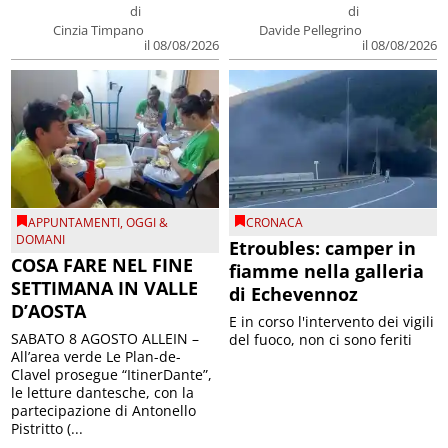
di
di
Cinzia Timpano
Davide Pellegrino
il 08/08/2026
il 08/08/2026
APPUNTAMENTI
,
OGGI &
CRONACA
DOMANI
Etroubles: camper in
COSA FARE NEL FINE
fiamme nella galleria
SETTIMANA IN VALLE
di Echevennoz
D’AOSTA
E in corso l'intervento dei vigili
SABATO 8 AGOSTO ALLEIN –
del fuoco, non ci sono feriti
All’area verde Le Plan-de-
Clavel prosegue “ItinerDante”,
le letture dantesche, con la
partecipazione di Antonello
Pistritto (...