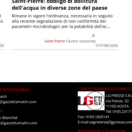
Saint-Pierre: obbligo di bollitura
dell’acqua in diverse zone del paese
i
Rimane in vigore l'ordinanza, necessaria in seguito
iù
alla recente segnalazione di non conformità dei
parametri microbiologici per la potabilità dell'ac...
di
Saint-Pierre
Fausto Vassoney
026
il 07/08/2026
CONCESSIONARIA DI PUBBLIC
E RESPONSABILE
LG PRESSE S.R.
anti
via Festaz, 52
i@gazzettamatin.com
11100 AOSTA
NE
Tel: 0165.2317
Fax: 0165.1820141
o Bianchet
E-mail
segreteria@lgpresse.co
t@gazzettamatin.com
RESPONSABILE DI AGENZIA