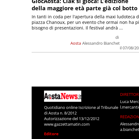
GiocAosta: Ciak si gioca! L’edizione
della maggiore età parte già col botto
In tanti in coda per l'apertura della maxi ludoteca d
piazza Chanoux, per un evento che ormai non ha p
bisogno di presentazioni. Il festival andrà ...
di
Aosta
Alessandro Bianchet
il 07/08/2
DIRETTOR
Luca Merc
l.mercant
Quotidiano online Iscrizione al Tribunale
di Aosta n. 8/2012
REDAZIO
Autorizzazione del 13/12/2012
Alessandr
www.gazzettamatin.com
a.bianche
Editore