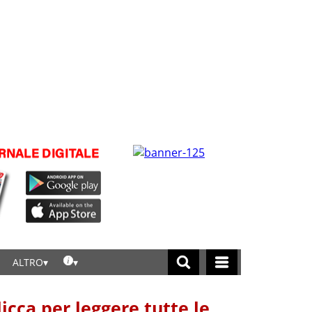
ALTRO
licca per leggere tutte le