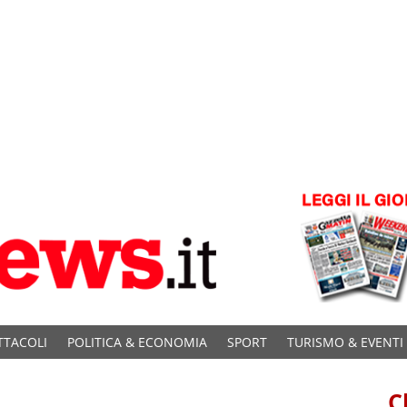
TTACOLI
POLITICA & ECONOMIA
SPORT
TURISMO & EVENTI
C