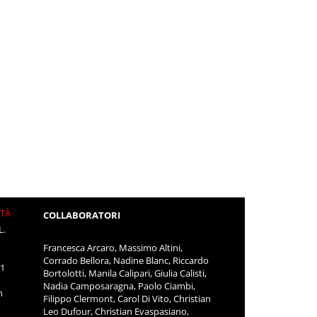
ITÀ
COLLABORATORI
L.
Francesca Arcaro, Massimo Altini,
Corrado Bellora, Nadine Blanc, Riccardo
11
Bortolotti, Manila Calipari, Giulia Calisti,
Nadia Camposaragna, Paolo Ciambi,
m
Filippo Clermont, Carol Di Vito, Christian
Leo Dufour, Christian Evaspasiano,