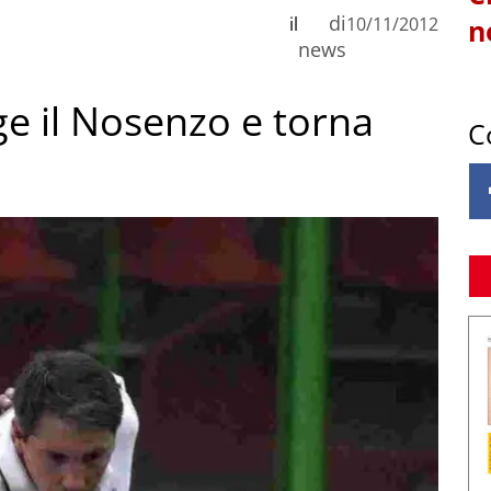
di
il
10/11/2012
n
news
lge il Nosenzo e torna
C