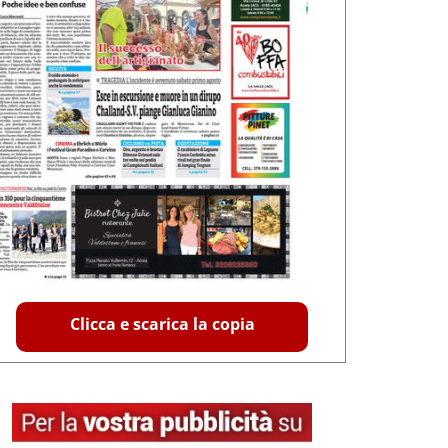
Clicca e scarica la copia