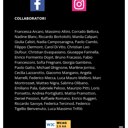
COLLABORATORI
Francesca Arcaro, Massimo Altini, Corrado Bellora,
Nadine Blanc, Riccardo Bortolotti, Manila Calipari,
Giulia Calisti, Nadia Camposaragna, Paolo Ciambi,
Filippo Clermont, Carol Di Vito, Christian Leo
Dufour, Christian Evaspasiano, Giuseppe Farinella,
Enrico Formento Dojot, Bruno Fracasso, Fabio
Francesconi, Sofia Fregnani, Giorgia Gambino,
Paolo Gatto, Michael Ghignone, Marlène Jorrioz,
Cecilia Lazzarotto, Giacomo Mangano, Angela
Marrelli, Federico Mecca, Luca Mauro Melloni, Marc
Montrosset, Matteo Nigra, Sabrina Olibano,
Emiliano Pala, Gabriele Peloso, Maurizio Pitti, Loris
Ponsetto, Andrea Portigliatti, Mattia Pramotton,
Deniel Pession, Raffaele Romano, Enrico Ruggeri,
Riccardo Savoye, Federica Tercinod, Federico
Tigellio Benvenuto, Luca Massimo Trifilò