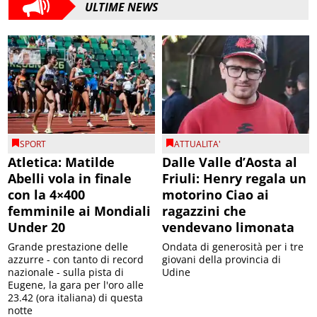
ULTIME NEWS
SPORT
ATTUALITA'
Atletica: Matilde
Dalle Valle d’Aosta al
Abelli vola in finale
Friuli: Henry regala un
con la 4×400
motorino Ciao ai
femminile ai Mondiali
ragazzini che
Under 20
vendevano limonata
Grande prestazione delle
Ondata di generosità per i tre
azzurre - con tanto di record
giovani della provincia di
nazionale - sulla pista di
Udine
Eugene, la gara per l'oro alle
23.42 (ora italiana) di questa
notte