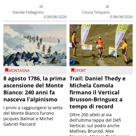
di
di
Davide Pellegrino
Cinzia Timpano
il 09/08/2026
il 08/08/2026
MONTAGNA
SPORT
8 agosto 1786, la prima
Trail: Daniel Thedy e
ascensione del Monte
Michela Comola
Bianco: 240 anni fa
firmano il Vertical
nasceva l’alpinismo
Brusson-Bringuez a
tempo di record
I primi a raggiungere la vetta
del Monte Bianco furono
Oltre 200 atleti al via
Jacques Balmat e Michel
dell'ultima tappa del Défì
Gabriel Paccard
Vertical, sul podio anche
Mathieu Brunod, Alex