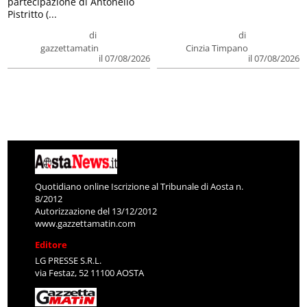
partecipazione di Antonello
Pistritto (...
di
di
gazzettamatin
Cinzia Timpano
il 07/08/2026
il 07/08/2026
Quotidiano online Iscrizione al Tribunale di Aosta n.
8/2012
Autorizzazione del 13/12/2012
www.gazzettamatin.com
Editore
LG PRESSE S.R.L.
via Festaz, 52 11100 AOSTA