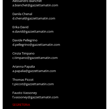
Alessandro Bianchet
a.bianchet@gazzettamatin.com
Danila Chenal
d.chenal@gazzettamatin.com
Erika David
e.david@gazzettamatin.com
Davide Pellegrino
d.pellegrino@gazzettamatin.com
Cinzia Timpano
c.timpano@gazzettamatin.com
Arianna Papalia
a.papalia@gazzettamatin.com
Thomas Piccot
t.piccot@gazzettamatin.com
Fausto Vassoney
f.vassoney@gazzettamatin.com
SEGRETERIA