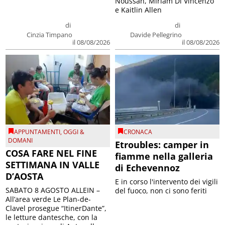
Noussan, Miriam Di Vincenzo
e Kaitlin Allen
di
di
Cinzia Timpano
Davide Pellegrino
il 08/08/2026
il 08/08/2026
APPUNTAMENTI
,
OGGI &
CRONACA
DOMANI
Etroubles: camper in
COSA FARE NEL FINE
fiamme nella galleria
SETTIMANA IN VALLE
di Echevennoz
D’AOSTA
E in corso l'intervento dei vigili
SABATO 8 AGOSTO ALLEIN –
del fuoco, non ci sono feriti
All’area verde Le Plan-de-
Clavel prosegue “ItinerDante”,
le letture dantesche, con la