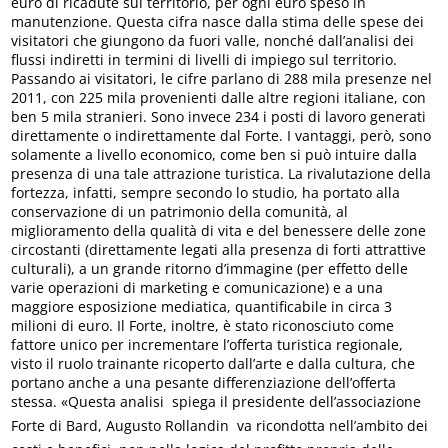
euro di ricadute sul territorio, per ogni euro speso in
manutenzione. Questa cifra nasce dalla stima delle spese dei
visitatori che giungono da fuori valle, nonché dall’analisi dei
flussi indiretti in termini di livelli di impiego sul territorio.
Passando ai visitatori, le cifre parlano di 288 mila presenze nel
2011, con 225 mila provenienti dalle altre regioni italiane, con
ben 5 mila stranieri. Sono invece 234 i posti di lavoro generati
direttamente o indirettamente dal Forte. I vantaggi, però, sono
solamente a livello economico, come ben si può intuire dalla
presenza di una tale attrazione turistica. La rivalutazione della
fortezza, infatti, sempre secondo lo studio, ha portato alla
conservazione di un patrimonio della comunità, al
miglioramento della qualità di vita e del benessere delle zone
circostanti (direttamente legati alla presenza di forti attrattive
culturali), a un grande ritorno d’immagine (per effetto delle
varie operazioni di marketing e comunicazione) e a una
maggiore esposizione mediatica, quantificabile in circa 3
milioni di euro. Il Forte, inoltre, è stato riconosciuto come
fattore unico per incrementare l’offerta turistica regionale,
visto il ruolo trainante ricoperto dall’arte e dalla cultura, che
portano anche a una pesante differenziazione dell’offerta
stessa. «Questa analisi  spiega il presidente dell’associazione
Forte di Bard, Augusto Rollandin  va ricondotta nell’ambito dei