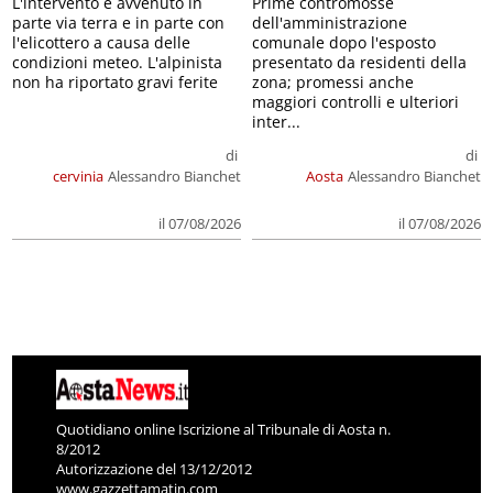
L'intervento è avvenuto in
Prime contromosse
parte via terra e in parte con
dell'amministrazione
l'elicottero a causa delle
comunale dopo l'esposto
condizioni meteo. L'alpinista
presentato da residenti della
non ha riportato gravi ferite
zona; promessi anche
maggiori controlli e ulteriori
inter...
di
di
cervinia
Alessandro Bianchet
Aosta
Alessandro Bianchet
il 07/08/2026
il 07/08/2026
Quotidiano online Iscrizione al Tribunale di Aosta n.
8/2012
Autorizzazione del 13/12/2012
www.gazzettamatin.com