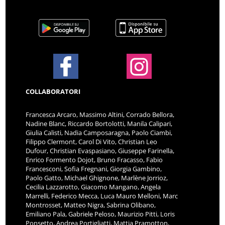
COLLABORATORI
Francesca Arcaro, Massimo Altini, Corrado Bellora,
Nadine Blanc, Riccardo Bortolotti, Manila Calipari,
Giulia Calisti, Nadia Camposaragna, Paolo Ciambi,
Filippo Clermont, Carol Di Vito, Christian Leo
Dufour, Christian Evaspasiano, Giuseppe Farinella,
Enrico Formento Dojot, Bruno Fracasso, Fabio
Francesconi, Sofia Fregnani, Giorgia Gambino,
Paolo Gatto, Michael Ghignone, Marlène Jorrioz,
Cecilia Lazzarotto, Giacomo Mangano, Angela
Marrelli, Federico Mecca, Luca Mauro Melloni, Marc
Montrosset, Matteo Nigra, Sabrina Olibano,
Emiliano Pala, Gabriele Peloso, Maurizio Pitti, Loris
Ponsetto, Andrea Portigliatti, Mattia Pramotton,