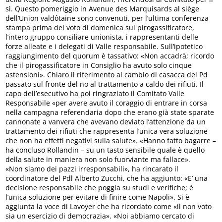
sì. Questo pomeriggio in Avenue des Marquisards al siège
dell’Union valdôtaine sono convenuti, per l’ultima conferenza
stampa prima del voto di domenica sul pirogassificatore,
l’intero gruppo consiliare unionista, i rappresentanti delle
forze alleate e i delegati di Valle responsabile. Sull’ipotetico
raggiungimento del quorum è tassativo: «Non accadrà; ricordo
che il pirogassificatore in Consiglio ha avuto solo cinque
astensioni». Chiaro il riferimento al cambio di casacca del Pd
passato sul fronte del no al trattamento a caldo dei rifiuti. Il
capo dell’esecutivo ha poi ringraziato il Comitato Valle
Responsabile «per avere avuto il coraggio di entrare in corsa
nella campagna referendaria dopo che erano già state sparate
cannonate a vanvera che avevano deviato l’attenzione da un
trattamento dei rifiuti che rappresenta l’unica vera soluzione
che non ha effetti negativi sulla salute». «Hanno fatto bagarre –
ha concluso Rollandin – su un tasto sensibile quale è quello
della salute in maniera non solo fuorviante ma fallace».
«Non siamo dei pazzi irresponsabili», ha rincarato il
coordinatore del Pdl Alberto Zucchi, che ha aggiunto: «E’ una
decisione responsabile che poggia su studi e verifiche; è
l’unica soluzione per evitare di finire come Napoli». Si è
aggiunta la voce di Lavoyer che ha ricordato come «il non voto
sia un esercizio di democrazia». «Noi abbiamo cercato di