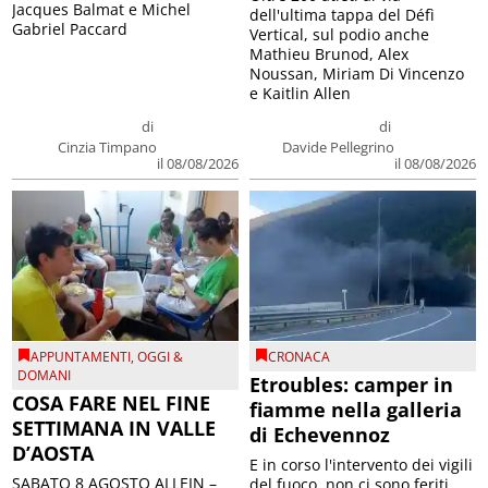
Jacques Balmat e Michel
dell'ultima tappa del Défì
Gabriel Paccard
Vertical, sul podio anche
Mathieu Brunod, Alex
Noussan, Miriam Di Vincenzo
e Kaitlin Allen
di
di
Cinzia Timpano
Davide Pellegrino
il 08/08/2026
il 08/08/2026
APPUNTAMENTI
,
OGGI &
CRONACA
DOMANI
Etroubles: camper in
COSA FARE NEL FINE
fiamme nella galleria
SETTIMANA IN VALLE
di Echevennoz
D’AOSTA
E in corso l'intervento dei vigili
SABATO 8 AGOSTO ALLEIN –
del fuoco, non ci sono feriti