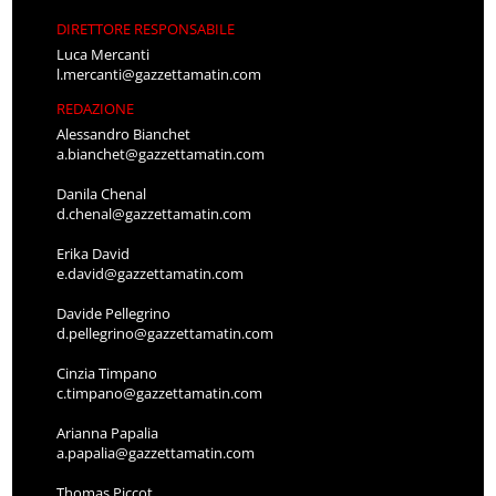
DIRETTORE RESPONSABILE
Luca Mercanti
l.mercanti@gazzettamatin.com
REDAZIONE
Alessandro Bianchet
a.bianchet@gazzettamatin.com
Danila Chenal
d.chenal@gazzettamatin.com
Erika David
e.david@gazzettamatin.com
Davide Pellegrino
d.pellegrino@gazzettamatin.com
Cinzia Timpano
c.timpano@gazzettamatin.com
Arianna Papalia
a.papalia@gazzettamatin.com
Thomas Piccot