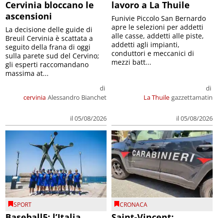
Cervinia bloccano le
lavoro a La Thuile
ascensioni
Funivie Piccolo San Bernardo
apre le selezioni per addetti
La decisione delle guide di
alle casse, addetti alle piste,
Breuil Cervinia è scattata a
addetti agli impianti,
seguito della frana di oggi
conduttori e meccanici di
sulla parete sud del Cervino;
mezzi batt...
gli esperti raccomandano
massima at...
di
di
cervinia
Alessandro Bianchet
La Thuile
gazzettamatin
il 05/08/2026
il 05/08/2026
SPORT
CRONACA
Baseball5: l’Italia
Saint-Vincent: