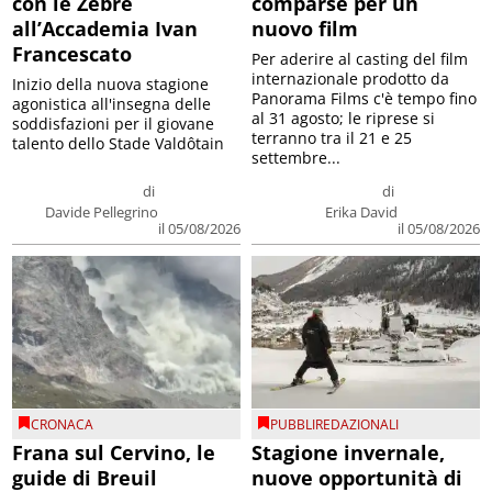
con le Zebre
comparse per un
all’Accademia Ivan
nuovo film
Francescato
Per aderire al casting del film
internazionale prodotto da
Inizio della nuova stagione
Panorama Films c'è tempo fino
agonistica all'insegna delle
al 31 agosto; le riprese si
soddisfazioni per il giovane
terranno tra il 21 e 25
talento dello Stade Valdôtain
settembre...
di
di
Davide Pellegrino
Erika David
il 05/08/2026
il 05/08/2026
CRONACA
PUBBLIREDAZIONALI
Frana sul Cervino, le
Stagione invernale,
guide di Breuil
nuove opportunità di