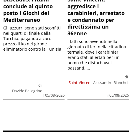
conclude al quinto
aggredisce i
posto i Giochi del
carabinieri, arrestato
Mediterraneo
e condannato per
direttissima un
Gli azzurri sono stati sconfitti
36enne
nei quarti di finale dalla
Turchia, pagando a caro
I fatti sono avvenuti nella
prezzo il ko nel girone
giornata di ieri nella cittadina
eliminatorio contro la Tunisia
termale, dove i carabinieri
erano stati allertati per un
uomo che disturbava i
passanti. ...
di
Saint-Vincent
Alessandro Bianchet
di
Davide Pellegrino
il 05/08/2026
il 05/08/2026