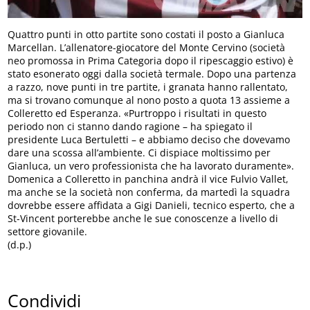
Quattro punti in otto partite sono costati il posto a Gianluca
Marcellan. L’allenatore-giocatore del Monte Cervino (società
neo promossa in Prima Categoria dopo il ripescaggio estivo) è
stato esonerato oggi dalla società termale. Dopo una partenza
a razzo, nove punti in tre partite, i granata hanno rallentato,
ma si trovano comunque al nono posto a quota 13 assieme a
Colleretto ed Esperanza. «Purtroppo i risultati in questo
periodo non ci stanno dando ragione – ha spiegato il
presidente Luca Bertuletti – e abbiamo deciso che dovevamo
dare una scossa all’ambiente. Ci dispiace moltissimo per
Gianluca, un vero professionista che ha lavorato duramente».
Domenica a Colleretto in panchina andrà il vice Fulvio Vallet,
ma anche se la società non conferma, da martedì la squadra
dovrebbe essere affidata a Gigi Danieli, tecnico esperto, che a
St-Vincent porterebbe anche le sue conoscenze a livello di
settore giovanile.
(d.p.)
Condividi