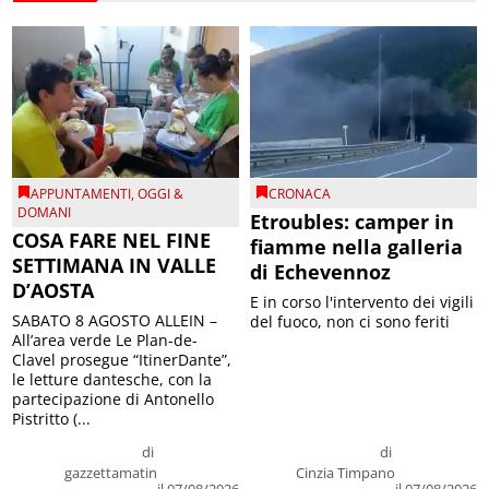
APPUNTAMENTI
,
OGGI &
CRONACA
DOMANI
Etroubles: camper in
COSA FARE NEL FINE
fiamme nella galleria
SETTIMANA IN VALLE
di Echevennoz
D’AOSTA
E in corso l'intervento dei vigili
SABATO 8 AGOSTO ALLEIN –
del fuoco, non ci sono feriti
All’area verde Le Plan-de-
Clavel prosegue “ItinerDante”,
le letture dantesche, con la
partecipazione di Antonello
Pistritto (...
di
di
gazzettamatin
Cinzia Timpano
il 07/08/2026
il 07/08/2026