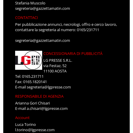
Stefania Muscolo
segreteria@gazzettamatin.com
CONTATTACI
Per pubblicazione annunci, necrologi, offro e cerco lavoro,
contattare la segreteria al numero: 0165/231711
segreteria@gazzettamatin.com
CONCESSIONARIA DI PUBBLICITÀ
LG PRESSE S.R.L.
via Festaz, 52
11100 AOSTA
Tel: 0165.231711
Fax: 0165.1820141
E-mail
segreteria@lgpresse.com
RESPONSABILE DI AGENZIA
Arianna Gori Chisari
E-mail
a.chisari@lgpresse.com
Account
Luca Torino
l.torino@lgpresse.com