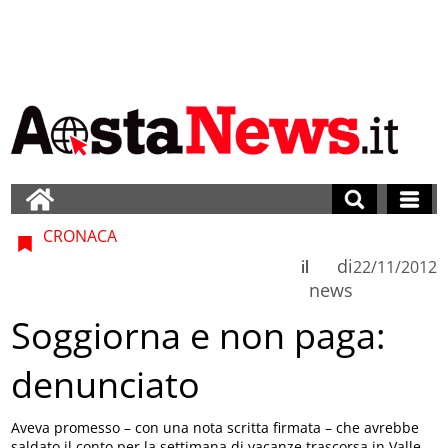
CRONACA
di
il
22/11/2012
news
Soggiorna e non paga:
denunciato
Aveva promesso – con una nota scritta firmata – che avrebbe
saldato il conto per la settimana di vacanze trascorsa in Valle