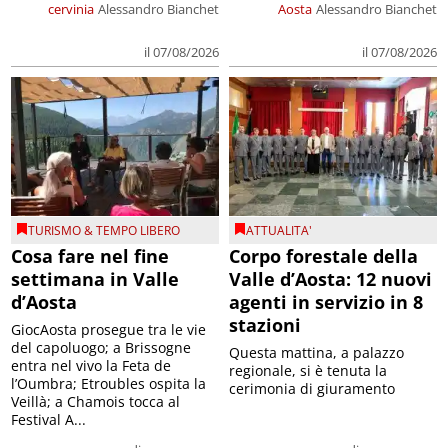
cervinia
Alessandro Bianchet
Aosta
Alessandro Bianchet
il 07/08/2026
il 07/08/2026
TURISMO & TEMPO LIBERO
ATTUALITA'
Cosa fare nel fine
Corpo forestale della
settimana in Valle
Valle d’Aosta: 12 nuovi
d’Aosta
agenti in servizio in 8
stazioni
GiocAosta prosegue tra le vie
del capoluogo; a Brissogne
Questa mattina, a palazzo
entra nel vivo la Feta de
regionale, si è tenuta la
l’Oumbra; Etroubles ospita la
cerimonia di giuramento
Veillà; a Chamois tocca al
Festival A...