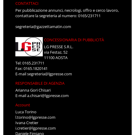
CONTATTACI
Per pubblicazione annunci, necrologi, offro e cerco lavoro,
contattare la segreteria al numero: 0165/231711
segreteria@gazzettamatin.com
CONCESSIONARIA DI PUBBLICITÀ
LG PRESSE S.R.L.
via Festaz, 52
11100 AOSTA
Tel: 0165.231711
Fax: 0165.1820141
E-mail
segreteria@lgpresse.com
RESPONSABILE DI AGENZIA
Arianna Gori Chisari
E-mail
a.chisari@lgpresse.com
Account
Luca Torino
l.torino@lgpresse.com
Ivana Cretier
i.cretier@lgpresse.com
Daniele Fimiano