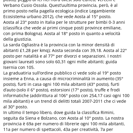
Verbano Cusio Ossola. Quest’uultima provincia, però, è al
primo posto nella pagella ecologica (indice Legambiente
Ecosistema urbano 2012), che vede Aosta al 15° posto.
Aosta al 23° posto in Italia per le strutture per bimbi 0-3 anni
(classifica che vede ai primi cinque posti province emiliane,
con prima Bologna). Aosta al 18° posto in quanto a velocità
della giustizia.
La sarda Ogliastra è la provincia con la minor densità di
abitanti £1,28 per kmq); Aosta seconda con 39,18. Aosta al 22°
posto per natalità e al 77° per divorzi e separazioni. I nostri
giovani laureati sono solo 60,31 ogni mille abitanti; guida
Isernia con 105.
La graduatiria sull’ordine pubblico ci vede solo al 19° posto
insieme a Enna, a causa di microcriminalità in aumento (35°
posto), furti in casa ogni 100 mila abitanti (43° posto), furti
d’auto (solo il 6° posto), estorsioni (17° posto), truffe e frodi
informatiche (addirittura al 106° posto con 254,17 casi ogni 100
mila abitanti) e un trend di delitti totali 2007-2011 che ci vede
al 30° posto.
In ultimo il tempo libero, dove guida la classifica Rimini,
seguita da Siena e Bolzano, con Aosta al 10° posto. La nostra
provincia è 69a per numero di librerie ogni 100 mila abitanti,
11a per numero di spettacoli, 43a per creatività, 7a per