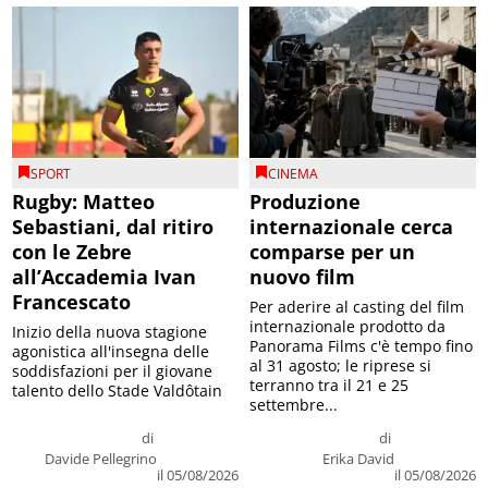
SPORT
CINEMA
Rugby: Matteo
Produzione
Sebastiani, dal ritiro
internazionale cerca
con le Zebre
comparse per un
all’Accademia Ivan
nuovo film
Francescato
Per aderire al casting del film
internazionale prodotto da
Inizio della nuova stagione
Panorama Films c'è tempo fino
agonistica all'insegna delle
al 31 agosto; le riprese si
soddisfazioni per il giovane
terranno tra il 21 e 25
talento dello Stade Valdôtain
settembre...
di
di
Davide Pellegrino
Erika David
il 05/08/2026
il 05/08/2026