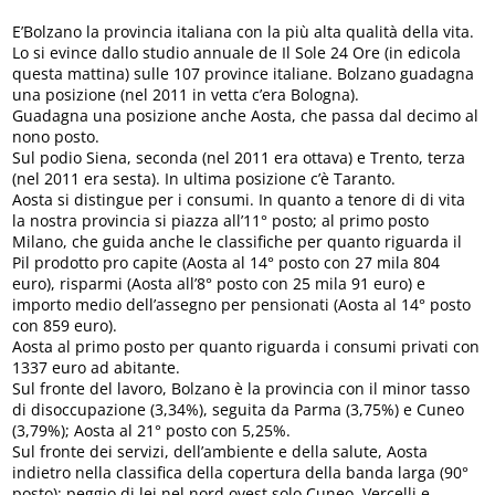
E’Bolzano la provincia italiana con la più alta qualità della vita.
Lo si evince dallo studio annuale de Il Sole 24 Ore (in edicola
questa mattina) sulle 107 province italiane. Bolzano guadagna
una posizione (nel 2011 in vetta c’era Bologna).
Guadagna una posizione anche Aosta, che passa dal decimo al
nono posto.
Sul podio Siena, seconda (nel 2011 era ottava) e Trento, terza
(nel 2011 era sesta). In ultima posizione c’è Taranto.
Aosta si distingue per i consumi. In quanto a tenore di di vita
la nostra provincia si piazza all’11° posto; al primo posto
Milano, che guida anche le classifiche per quanto riguarda il
Pil prodotto pro capite (Aosta al 14° posto con 27 mila 804
euro), risparmi (Aosta all’8° posto con 25 mila 91 euro) e
importo medio dell’assegno per pensionati (Aosta al 14° posto
con 859 euro).
Aosta al primo posto per quanto riguarda i consumi privati con
1337 euro ad abitante.
Sul fronte del lavoro, Bolzano è la provincia con il minor tasso
di disoccupazione (3,34%), seguita da Parma (3,75%) e Cuneo
(3,79%); Aosta al 21° posto con 5,25%.
Sul fronte dei servizi, dell’ambiente e della salute, Aosta
indietro nella classifica della copertura della banda larga (90°
posto); peggio di lei nel nord ovest solo Cuneo, Vercelli e