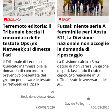
CRONACA
SPORT
Terremoto editoria: il
Futsal: niente serie A
Tribunale boccia il
femminile per l’Aosta
concordato delle
511, la Divisione
testate Ops (ex
nazionale non accoglie
Netweek); si dimette
la domanda di
l’ad
ripescaggio
Il Tribunale di Lecco ha
La Divisione calcio a 5 ha
giudicato inammissibile la
deciso di non varare un girone
domanda di concordato
dispari, lasciando il club del
preventivo presentata dal
capoluogo regionale in B;
gruppo per salvare le testate
ufficializzate le avversarie dei
ex Netweek ora Ops R...
gi...
di
Redazione Aosta News
di
Davide Pellegrino
il 06/08/2026
il 06/08/2026