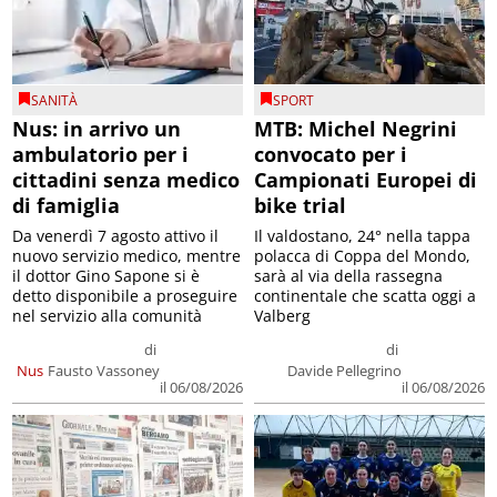
SANITÀ
SPORT
Nus: in arrivo un
MTB: Michel Negrini
ambulatorio per i
convocato per i
cittadini senza medico
Campionati Europei di
di famiglia
bike trial
Da venerdì 7 agosto attivo il
Il valdostano, 24° nella tappa
nuovo servizio medico, mentre
polacca di Coppa del Mondo,
il dottor Gino Sapone si è
sarà al via della rassegna
detto disponibile a proseguire
continentale che scatta oggi a
nel servizio alla comunità
Valberg
di
di
Nus
Fausto Vassoney
Davide Pellegrino
il 06/08/2026
il 06/08/2026