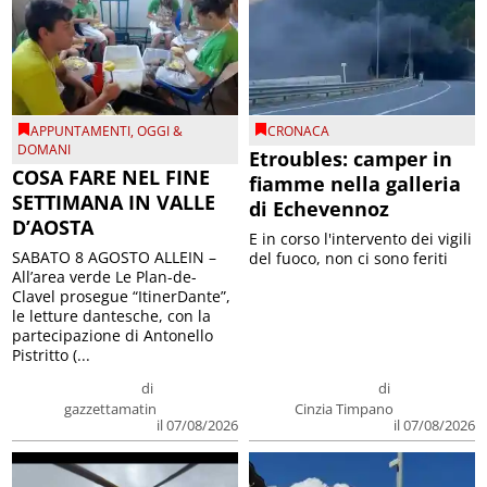
APPUNTAMENTI
,
OGGI &
CRONACA
DOMANI
Etroubles: camper in
COSA FARE NEL FINE
fiamme nella galleria
SETTIMANA IN VALLE
di Echevennoz
D’AOSTA
E in corso l'intervento dei vigili
SABATO 8 AGOSTO ALLEIN –
del fuoco, non ci sono feriti
All’area verde Le Plan-de-
Clavel prosegue “ItinerDante”,
le letture dantesche, con la
partecipazione di Antonello
Pistritto (...
di
di
gazzettamatin
Cinzia Timpano
il 07/08/2026
il 07/08/2026