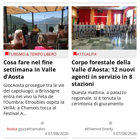
TURISMO & TEMPO LIBERO
ATTUALITA'
Cosa fare nel fine
Corpo forestale della
settimana in Valle
Valle d’Aosta: 12 nuovi
d’Aosta
agenti in servizio in 8
stazioni
GiocAosta prosegue tra le vie
del capoluogo; a Brissogne
Questa mattina, a palazzo
entra nel vivo la Feta de
regionale, si è tenuta la
l’Oumbra; Etroubles ospita la
cerimonia di giuramento
Veillà; a Chamois tocca al
Festival A...
di
di
Aosta
gazzettamatin
ethienne bredy
il 07/08/2026
il 07/08/2026