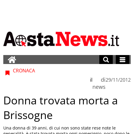
CRONACA
di
il
29/11/2012
news
Donna trovata morta a
Brissogne
Una donna di 39 anni, di cui non sono state rese note le
generalità, è stata trovata morta oggi pomeriggio, poco dopo le