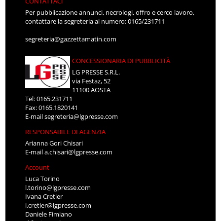
CONTATTACI
Per pubblicazione annunci, necrologi, offro e cerco lavoro,
contattare la segreteria al numero: 0165/231711
segreteria@gazzettamatin.com
CONCESSIONARIA DI PUBBLICITÀ
LG PRESSE S.R.L.
via Festaz, 52
11100 AOSTA
Tel: 0165.231711
Fax: 0165.1820141
E-mail
segreteria@lgpresse.com
RESPONSABILE DI AGENZIA
Arianna Gori Chisari
E-mail
a.chisari@lgpresse.com
Account
Luca Torino
l.torino@lgpresse.com
Ivana Cretier
i.cretier@lgpresse.com
Daniele Fimiano