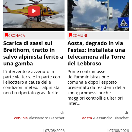
CRONACA
COMUNI
Scarica di sassi sul
Aosta, degrado in via
Breithorn, tratto in
Festaz: installata una
salvo alpinista ferito a
telecamera alla Torre
una gamba
del Lebbroso
L'intervento è avvenuto in
Prime contromosse
parte via terra e in parte con
dell'amministrazione
l'elicottero a causa delle
comunale dopo l'esposto
condizioni meteo. L'alpinista
presentato da residenti della
non ha riportato gravi ferite
zona; promessi anche
maggiori controlli e ulteriori
inter...
di
di
cervinia
Alessandro Bianchet
Aosta
Alessandro Bianchet
il 07/08/2026
il 07/08/2026