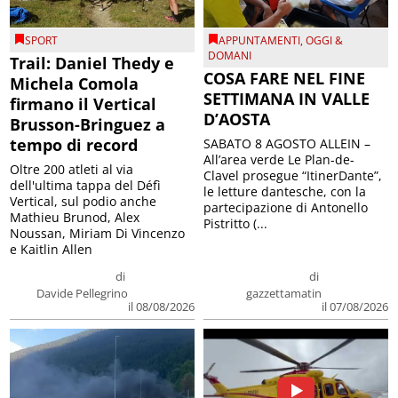
SPORT
APPUNTAMENTI
,
OGGI &
DOMANI
Trail: Daniel Thedy e
COSA FARE NEL FINE
Michela Comola
SETTIMANA IN VALLE
firmano il Vertical
D’AOSTA
Brusson-Bringuez a
tempo di record
SABATO 8 AGOSTO ALLEIN –
All’area verde Le Plan-de-
Oltre 200 atleti al via
Clavel prosegue “ItinerDante”,
dell'ultima tappa del Défì
le letture dantesche, con la
Vertical, sul podio anche
partecipazione di Antonello
Mathieu Brunod, Alex
Pistritto (...
Noussan, Miriam Di Vincenzo
e Kaitlin Allen
di
di
Davide Pellegrino
gazzettamatin
il 08/08/2026
il 07/08/2026