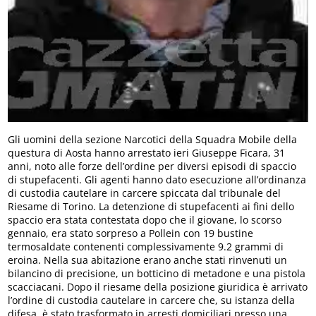
Gli uomini della sezione Narcotici della Squadra Mobile della
questura di Aosta hanno arrestato ieri Giuseppe Ficara, 31
anni, noto alle forze dell’ordine per diversi episodi di spaccio
di stupefacenti. Gli agenti hanno dato esecuzione all’ordinanza
di custodia cautelare in carcere spiccata dal tribunale del
Riesame di Torino. La detenzione di stupefacenti ai fini dello
spaccio era stata contestata dopo che il giovane, lo scorso
gennaio, era stato sorpreso a Pollein con 19 bustine
termosaldate contenenti complessivamente 9.2 grammi di
eroina. Nella sua abitazione erano anche stati rinvenuti un
bilancino di precisione, un botticino di metadone e una pistola
scacciacani. Dopo il riesame della posizione giuridica è arrivato
l’ordine di custodia cautelare in carcere che, su istanza della
difesa, è stato trasformato in arresti domiciliari presso una