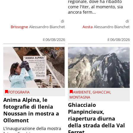
regionale, dove ha ribadito
come l'iter, al momento, sia
ancora ferm...
di
di
Brissogne
Alessandro Bianchet
Aosta
Alessandro Bianchet
il 06/08/2026
il 06/08/2026
FOTOGRAFIA
AMBIENTE
,
GHIACCIAI
,
MONTAGNA
Anima Alpina, le
Ghiacciaio
fotografie di Ilenia
Planpincieux,
Noussan in mostra a
riapertura diurna
Ollomont
della strada della Val
L'inaugurazione della mostra
Ferret