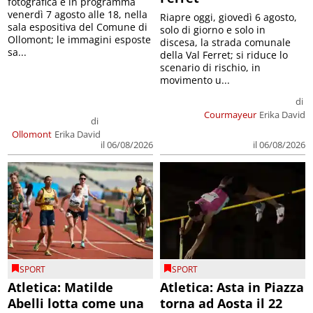
fotografica è in programma
venerdì 7 agosto alle 18, nella
Riapre oggi, giovedì 6 agosto,
sala espositiva del Comune di
solo di giorno e solo in
Ollomont; le immagini esposte
discesa, la strada comunale
sa...
della Val Ferret; si riduce lo
scenario di rischio, in
movimento u...
di
Courmayeur
Erika David
di
Ollomont
Erika David
il 06/08/2026
il 06/08/2026
SPORT
SPORT
Atletica: Matilde
Atletica: Asta in Piazza
Abelli lotta come una
torna ad Aosta il 22