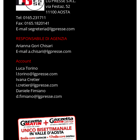
LG PRESSE S.R.L.
via Festaz, 52
11100 AOSTA
Tel: 0165.231711
Fax: 0165.1820141
E-mail
segreteria@lgpresse.com
RESPONSABILE DI AGENZIA
Arianna Gori Chisari
E-mail
a.chisari@lgpresse.com
Account
Luca Torino
l.torino@lgpresse.com
Ivana Cretier
i.cretier@lgpresse.com
Daniele Fimiano
d.fimiano@lgpresse.com