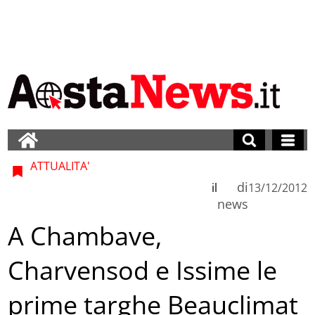
ATTUALITA'
di
il
13/12/2012
news
A Chambave,
Charvensod e Issime le
prime targhe Beauclimat