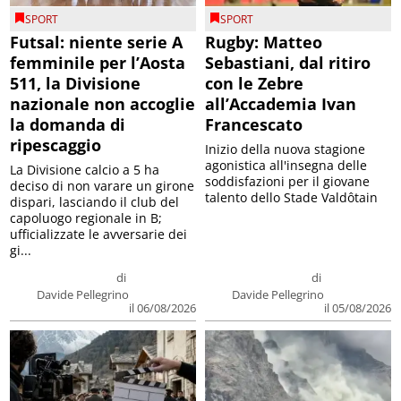
SPORT
SPORT
Futsal: niente serie A
Rugby: Matteo
femminile per l’Aosta
Sebastiani, dal ritiro
511, la Divisione
con le Zebre
nazionale non accoglie
all’Accademia Ivan
la domanda di
Francescato
ripescaggio
Inizio della nuova stagione
agonistica all'insegna delle
La Divisione calcio a 5 ha
soddisfazioni per il giovane
deciso di non varare un girone
talento dello Stade Valdôtain
dispari, lasciando il club del
capoluogo regionale in B;
ufficializzate le avversarie dei
gi...
di
di
Davide Pellegrino
Davide Pellegrino
il 06/08/2026
il 05/08/2026