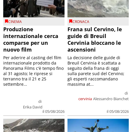
CINEMA
CRONACA
Produzione
Frana sul Cervino, le
internazionale cerca
guide di Breuil
comparse per un
Cervinia bloccano le
nuovo film
ascensioni
Per aderire al casting del film
La decisione delle guide di
internazionale prodotto da
Breuil Cervinia è scattata a
Panorama Films c'è tempo fino
seguito della frana di oggi
al 31 agosto; le riprese si
sulla parete sud del Cervino;
terranno tra il 21 e 25
gli esperti raccomandano
settembre...
massima at...
di
cervinia
Alessandro Bianchet
di
Erika David
il 05/08/2026
il 05/08/2026