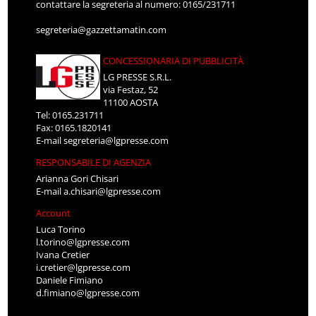
contattare la segreteria al numero: 0165/231711
segreteria@gazzettamatin.com
CONCESSIONARIA DI PUBBLICITÀ
LG PRESSE S.R.L.
via Festaz, 52
11100 AOSTA
Tel: 0165.231711
Fax: 0165.1820141
E-mail
segreteria@lgpresse.com
RESPONSABILE DI AGENZIA
Arianna Gori Chisari
E-mail
a.chisari@lgpresse.com
Account
Luca Torino
l.torino@lgpresse.com
Ivana Cretier
i.cretier@lgpresse.com
Daniele Fimiano
d.fimiano@lgpresse.com