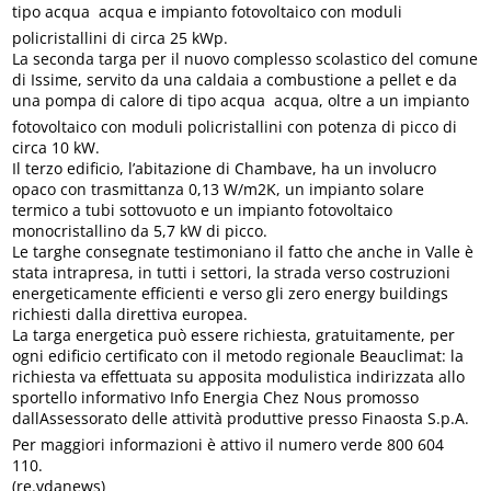
tipo acqua  acqua e impianto fotovoltaico con moduli
policristallini di circa 25 kWp.
La seconda targa per il nuovo complesso scolastico del comune
di Issime, servito da una caldaia a combustione a pellet e da
una pompa di calore di tipo acqua  acqua, oltre a un impianto
fotovoltaico con moduli policristallini con potenza di picco di
circa 10 kW.
Il terzo edificio, l’abitazione di Chambave, ha un involucro
opaco con trasmittanza 0,13 W/m2K, un impianto solare
termico a tubi sottovuoto e un impianto fotovoltaico
monocristallino da 5,7 kW di picco.
Le targhe consegnate testimoniano il fatto che anche in Valle è
stata intrapresa, in tutti i settori, la strada verso costruzioni
energeticamente efficienti e verso gli zero energy buildings
richiesti dalla direttiva europea.
La targa energetica può essere richiesta, gratuitamente, per
ogni edificio certificato con il metodo regionale Beauclimat: la
richiesta va effettuata su apposita modulistica indirizzata allo
sportello informativo Info Energia Chez Nous promosso
dallAssessorato delle attività produttive presso Finaosta S.p.A.
Per maggiori informazioni è attivo il numero verde 800 604
110.
(re.vdanews)