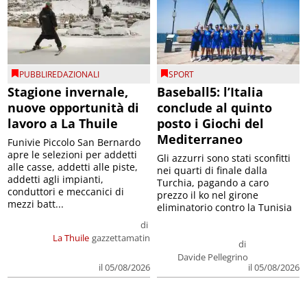
PUBBLIREDAZIONALI
SPORT
Stagione invernale,
Baseball5: l’Italia
nuove opportunità di
conclude al quinto
lavoro a La Thuile
posto i Giochi del
Mediterraneo
Funivie Piccolo San Bernardo
apre le selezioni per addetti
Gli azzurri sono stati sconfitti
alle casse, addetti alle piste,
nei quarti di finale dalla
addetti agli impianti,
Turchia, pagando a caro
conduttori e meccanici di
prezzo il ko nel girone
mezzi batt...
eliminatorio contro la Tunisia
di
La Thuile
gazzettamatin
di
Davide Pellegrino
il 05/08/2026
il 05/08/2026