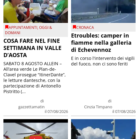
APPUNTAMENTI
,
OGGI &
CRONACA
DOMANI
Etroubles: camper in
COSA FARE NEL FINE
fiamme nella galleria
SETTIMANA IN VALLE
di Echevennoz
D’AOSTA
E in corso l'intervento dei vigili
SABATO 8 AGOSTO ALLEIN –
del fuoco, non ci sono feriti
All’area verde Le Plan-de-
Clavel prosegue “ItinerDante”,
le letture dantesche, con la
partecipazione di Antonello
Pistritto (...
di
di
gazzettamatin
Cinzia Timpano
il 07/08/2026
il 07/08/2026