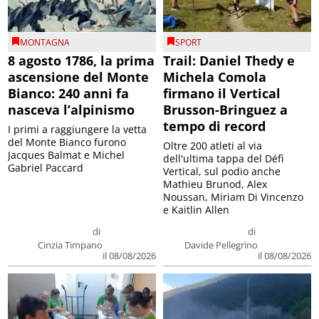
MONTAGNA
SPORT
8 agosto 1786, la prima
Trail: Daniel Thedy e
ascensione del Monte
Michela Comola
Bianco: 240 anni fa
firmano il Vertical
nasceva l’alpinismo
Brusson-Bringuez a
tempo di record
I primi a raggiungere la vetta
del Monte Bianco furono
Oltre 200 atleti al via
Jacques Balmat e Michel
dell'ultima tappa del Défì
Gabriel Paccard
Vertical, sul podio anche
Mathieu Brunod, Alex
Noussan, Miriam Di Vincenzo
e Kaitlin Allen
di
di
Cinzia Timpano
Davide Pellegrino
il 08/08/2026
il 08/08/2026