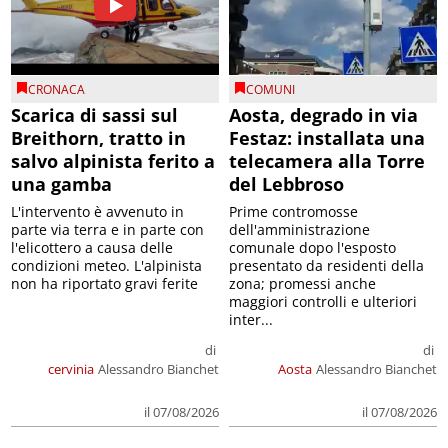
CRONACA
COMUNI
Scarica di sassi sul
Aosta, degrado in via
Breithorn, tratto in
Festaz: installata una
salvo alpinista ferito a
telecamera alla Torre
una gamba
del Lebbroso
L'intervento è avvenuto in
Prime contromosse
parte via terra e in parte con
dell'amministrazione
l'elicottero a causa delle
comunale dopo l'esposto
condizioni meteo. L'alpinista
presentato da residenti della
non ha riportato gravi ferite
zona; promessi anche
maggiori controlli e ulteriori
inter...
di
di
cervinia
Alessandro Bianchet
Aosta
Alessandro Bianchet
il 07/08/2026
il 07/08/2026