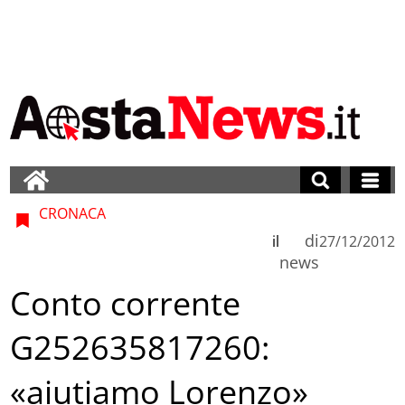
CRONACA
di
il
27/12/2012
news
Conto corrente
G252635817260:
«aiutiamo Lorenzo»