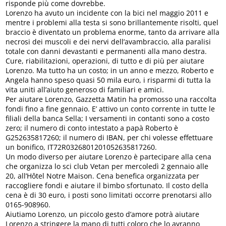
risponde più come dovrebbe.
Lorenzo ha avuto un incidente con la bici nel maggio 2011 e
mentre i problemi alla testa si sono brillantemente risolti, quel
braccio è diventato un problema enorme, tanto da arrivare alla
necrosi dei muscoli e dei nervi dell’avambraccio, alla paralisi
totale con danni devastanti e permanenti alla mano destra.
Cure, riabilitazioni, operazioni, di tutto e di più per aiutare
Lorenzo. Ma tutto ha un costo; in un anno e mezzo, Roberto e
Angela hanno speso quasi 50 mila euro, i risparmi di tutta la
vita uniti all’aiuto generoso di familiari e amici.
Per aiutare Lorenzo, Gazzetta Matin ha promosso una raccolta
fondi fino a fine gennaio. E’ attivo un conto corrente in tutte le
filiali della banca Sella; I versamenti in contanti sono a costo
zero; il numero di conto intestato a papà Roberto è
G252635817260; il numero di IBAN, per chi volesse effettuare
un bonifico, IT72R0326801201052635817260.
Un modo diverso per aiutare Lorenzo è partecipare alla cena
che organizza lo sci club Vetan per mercoledì 2 gennaio alle
20, all’Hôtel Notre Maison. Cena benefica organizzata per
raccogliere fondi e aiutare il bimbo sfortunato. Il costo della
cena è di 30 euro, i posti sono limitati occorre prenotarsi allo
0165-908960.
Aiutiamo Lorenzo, un piccolo gesto d’amore potrà aiutare
Lorenzo a stringere la mano di tutti coloro che lo avranno