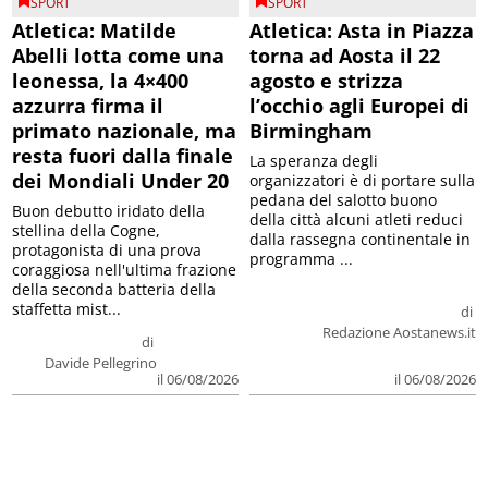
SPORT
SPORT
Atletica: Matilde
Atletica: Asta in Piazza
Abelli lotta come una
torna ad Aosta il 22
leonessa, la 4×400
agosto e strizza
azzurra firma il
l’occhio agli Europei di
primato nazionale, ma
Birmingham
resta fuori dalla finale
La speranza degli
dei Mondiali Under 20
organizzatori è di portare sulla
pedana del salotto buono
Buon debutto iridato della
della città alcuni atleti reduci
stellina della Cogne,
dalla rassegna continentale in
protagonista di una prova
programma ...
coraggiosa nell'ultima frazione
della seconda batteria della
staffetta mist...
di
Redazione Aostanews.it
di
Davide Pellegrino
il 06/08/2026
il 06/08/2026