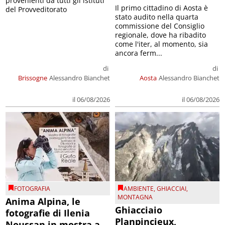
provenienti da tutti gli istituti
Il primo cittadino di Aosta è
del Provveditorato
stato audito nella quarta
commissione del Consiglio
regionale, dove ha ribadito
come l'iter, al momento, sia
ancora ferm...
di
di
Brissogne
Alessandro Bianchet
Aosta
Alessandro Bianchet
il 06/08/2026
il 06/08/2026
FOTOGRAFIA
AMBIENTE
,
GHIACCIAI
,
MONTAGNA
Anima Alpina, le
Ghiacciaio
fotografie di Ilenia
Planpincieux,
Noussan in mostra a