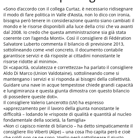
«Sono d’accordo con il collega Curtaz, è necessario ridisegnare
il modo di fare politica in Valle d’Aosta, non lo dico con ironia,
bisogna però tenere in considerazione quanto siano cambiati il
mondo e le risorse disponibili alla luce della crisi che va avanti
dal 2008. Io credo che questa amministrazione sia già stata
coerente con l’agenda Monti». Così il consigliere di Fédération
Salvatore Luberto commenta il bilancio di previsione 2013,
sottolineando come «nel concreto, il documento contabile
garantisce servizi e dà risposte ai cittadini nonostante le
risorse ridotte al minimo».
Di «capacità, oculatezza e correttezza» ha parlato il consigliere
Aldo Di Marco (Union Valdotaine), sottolineando come si
mantengano i servizi e si risponda ai bisogni della collettività.
Guidare una nave in acque tempestose chiede grandi capacità
e lungimiranza e questa giunta dimostra con questo bilancio
di possedere queste doti».
Il consigliere Valerio Lancerotto (UV) ha espresso
«apprezzamento per il lavoro della giunta nonostante le
difficoltà – lodando le «risposte di qualità e quantità al nucleo
fondamentale della società, la famiglia»
«Non ci capisco niente di bilancio – ha detto simpaticamente il
consigliere Ilio Viberti (Alpe) – una cosa l’ho capita però e cioè
che soldi non ce ne sono. Voglio però sottolineare il giusto