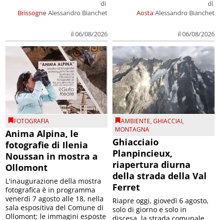
di
di
Brissogne
Alessandro Bianchet
Aosta
Alessandro Bianchet
il 06/08/2026
il 06/08/2026
FOTOGRAFIA
AMBIENTE
,
GHIACCIAI
,
MONTAGNA
Anima Alpina, le
Ghiacciaio
fotografie di Ilenia
Planpincieux,
Noussan in mostra a
riapertura diurna
Ollomont
della strada della Val
L'inaugurazione della mostra
Ferret
fotografica è in programma
venerdì 7 agosto alle 18, nella
Riapre oggi, giovedì 6 agosto,
sala espositiva del Comune di
solo di giorno e solo in
Ollomont; le immagini esposte
discesa, la strada comunale