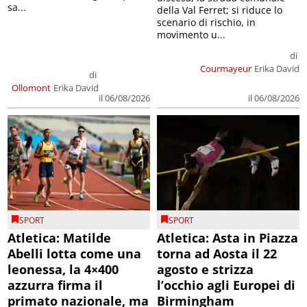
sa...
della Val Ferret; si riduce lo
scenario di rischio, in
movimento u...
di
Courmayeur
Erika David
di
Ollomont
Erika David
il 06/08/2026
il 06/08/2026
SPORT
SPORT
Atletica: Matilde
Atletica: Asta in Piazza
Abelli lotta come una
torna ad Aosta il 22
leonessa, la 4×400
agosto e strizza
azzurra firma il
l’occhio agli Europei di
primato nazionale, ma
Birmingham