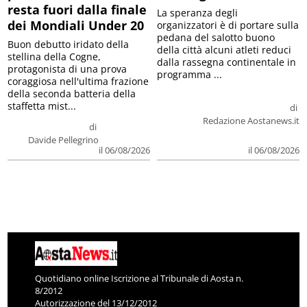
resta fuori dalla finale
La speranza degli
dei Mondiali Under 20
organizzatori è di portare sulla
pedana del salotto buono
Buon debutto iridato della
della città alcuni atleti reduci
stellina della Cogne,
dalla rassegna continentale in
protagonista di una prova
programma ...
coraggiosa nell'ultima frazione
della seconda batteria della
staffetta mist...
di
Redazione Aostanews.it
di
Davide Pellegrino
il 06/08/2026
il 06/08/2026
Quotidiano online Iscrizione al Tribunale di Aosta n.
8/2012
Autorizzazione del 13/12/2012