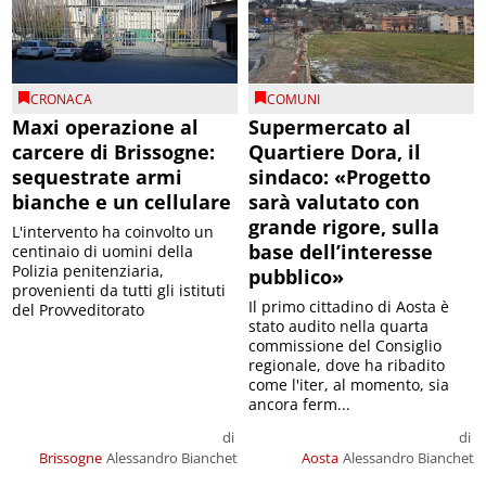
CRONACA
COMUNI
Maxi operazione al
Supermercato al
carcere di Brissogne:
Quartiere Dora, il
sequestrate armi
sindaco: «Progetto
bianche e un cellulare
sarà valutato con
grande rigore, sulla
L'intervento ha coinvolto un
base dell’interesse
centinaio di uomini della
Polizia penitenziaria,
pubblico»
provenienti da tutti gli istituti
Il primo cittadino di Aosta è
del Provveditorato
stato audito nella quarta
commissione del Consiglio
regionale, dove ha ribadito
come l'iter, al momento, sia
ancora ferm...
di
di
Brissogne
Alessandro Bianchet
Aosta
Alessandro Bianchet