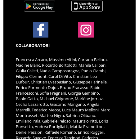
COLLABORATORI
Francesca Arcaro, Massimo Altini, Corrado Bellora,
Nadine Blanc, Riccardo Bortolotti, Manila Calipari,
Giulia Calisti, Nadia Camposaragna, Paolo Ciambi,
Filippo Clermont, Carol Di Vito, Christian Leo
Dufour, Christian Evaspasiano, Giuseppe Farinella,
Enrico Formento Dojot, Bruno Fracasso, Fabio
Francesconi, Sofia Fregnani, Giorgia Gambino,
Paolo Gatto, Michael Ghignone, Marlène Jorrioz,
Cecilia Lazzarotto, Giacomo Mangano, Angela
Marrelli, Federico Mecca, Luca Mauro Melloni, Marc
Montrosset, Matteo Nigra, Sabrina Olibano,
Emiliano Pala, Gabriele Peloso, Maurizio Pitti, Loris
Ponsetto, Andrea Portigliatti, Mattia Pramotton,
Deniel Pession, Raffaele Romano, Enrico Ruggeri,
Riccardo Savoye, Federica Tercinod, Federico