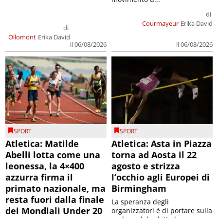
di
Courmayeur
Erika David
di
Ollomont
Erika David
il 06/08/2026
il 06/08/2026
SPORT
SPORT
Atletica: Matilde
Atletica: Asta in Piazza
Abelli lotta come una
torna ad Aosta il 22
leonessa, la 4×400
agosto e strizza
azzurra firma il
l’occhio agli Europei di
primato nazionale, ma
Birmingham
resta fuori dalla finale
La speranza degli
dei Mondiali Under 20
organizzatori è di portare sulla