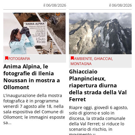
il 06/08/2026
il 06/08/2026
FOTOGRAFIA
AMBIENTE
,
GHIACCIAI
,
MONTAGNA
Anima Alpina, le
Ghiacciaio
fotografie di Ilenia
Planpincieux,
Noussan in mostra a
riapertura diurna
Ollomont
della strada della Val
L'inaugurazione della mostra
Ferret
fotografica è in programma
venerdì 7 agosto alle 18, nella
Riapre oggi, giovedì 6 agosto,
sala espositiva del Comune di
solo di giorno e solo in
Ollomont; le immagini esposte
discesa, la strada comunale
sa...
della Val Ferret; si riduce lo
scenario di rischio, in
movimento u...