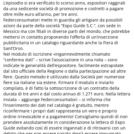
L’episodio si era verificato lo scorso anno, espositori raggirati
da una sedicente società di promozione e costretti a pagare
oltre mille euro all’anno, per tre anni.
Federconsumatori mette in guardia gli artigiani da possibili
azioni da parte della società “Expo Guide S.C.”, con sede in
Messico ma con filiali in diverse parti del mondo, che potrebbe
mettersi in contatto proponendo l’offerta di un’inserzione
pubblicitaria in un catalogo riguardante anche la Fiera di
Sant’Orso.
Nel modulo di iscrizione «ingannevolmente chiamato
“conferma dati” – scrive l’associazione in una nota – sono
indicate le generalità dell’espositore, facilmente estrapolate
dal sito ufficiale della Regione o dalla partecipazione ad altre
fiere. Questo metodo è utilizzato dalla Società per numerose
fiere sia italiane sia estere. Firmare il modulo e inviarlo
compilato, è di fatto la sottoscrizione di un contratto della
durata di tre anni e dal costo annuo di 1.271 euro. Nella lettera
inviata – aggiunge Federconsumatori – si informa che
l’inserimento dei dati nel catalogo è gratuito, mentre
riconfermare i propri dati rappresenta un vero e proprio
ordine irrevocabile e a pagamento! Consigliamo quindi di non
prendere assolutamente in considerazione la lettera di Expo
Guide evitando così di essere ingannati e di ritrovarsi con un
debito che per non essere pagato dovrà essere impugnato