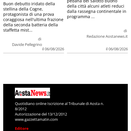
pedana del salotto buono
Buon debutto iridato della
della città alcuni atleti reduci
stellina della Cogne,
dalla rassegna continentale in
protagonista di una prova
programma ...
coraggiosa nell'ultima frazione
della seconda batteria della
staffetta mist...
di
Redazione Aostanews.it
di
Davide Pellegrino
il 06/08/2026
il 06/08/2026
Quotidiano online Iscrizione al Tribunale di Aosta n.
8/2012
Autorizzazione del 13/12/2012
www.gazzettamatin.com
Editore