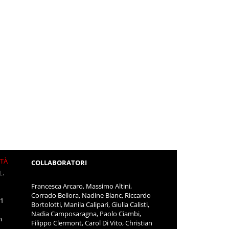
ITÀ
COLLABORATORI
L.
Francesca Arcaro, Massimo Altini,
Corrado Bellora, Nadine Blanc, Riccardo
11
Bortolotti, Manila Calipari, Giulia Calisti,
Nadia Camposaragna, Paolo Ciambi,
m
Filippo Clermont, Carol Di Vito, Christian