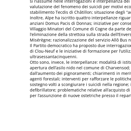
si riassume nelle interrogazioni e interpellanza dei
valutazione del fenomeno dei suicidi per motivi eco
stabilimento Tecdis di Châtillon; situazione degli “a
Inoltre, Alpe ha iscritto quattro interpellanze riguar
anziani Domus Pacis di Donnas; iniziative per consenti
Villaggio Minatori del Comune di Cogne da parte de
l’eliminazione della strettoia sulla strada dell’Env
Misérègne; razionalizzazione del servizio Allô Bus 
Il Partito democratico ha proposto due interrogazion
di Clou-Neuf e le iniziative di formazione per l’uti
ultrasessantacinquenni.
Otto sono, invece, le interpellanze: modalità di isti
apertura dell’asilo nido nel comune di Charvensod; i
dall’aumento dei pignoramenti; chiarimenti in merit
agenti forestali; interventi per rafforzare le politich
sostegno volti a scongiurare i suicidi nella regione; 
defibrillatore; problematiche relative all’acquisto di 
per l’assunzione di nuove ostetriche presso il repa