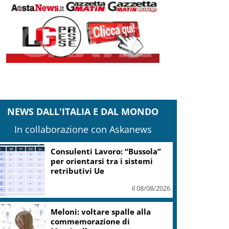
NEWS DALL'ITALIA E DAL MONDO
In collaborazione con Askanews
Il pallone della “Mano de Dios”
all’asta per oltre 10 milioni
dollari
il 08/08/2026
Roma, Card. Reina su Spin
Time: sbagliato archiviare