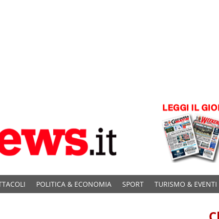
TTACOLI
POLITICA & ECONOMIA
SPORT
TURISMO & EVENTI
C