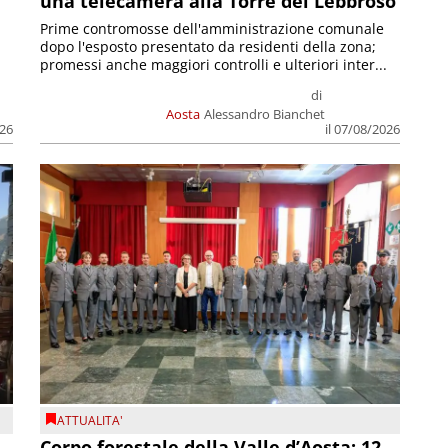
una telecamera alla Torre del Lebbroso
Prime contromosse dell'amministrazione comunale
dopo l'esposto presentato da residenti della zona;
promessi anche maggiori controlli e ulteriori inter...
di
Aosta
Alessandro Bianchet
026
il 07/08/2026
ATTUALITA'
Corpo forestale della Valle d’Aosta: 12