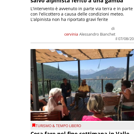
salvo alpinista ferito a una gamba
L'intervento è avvenuto in parte via terra e in parte
con l'elicottero a causa delle condizioni meteo.
L'alpinista non ha riportato gravi ferite
di
cervinia
Alessandro Bianchet
il 07/08/2
TURISMO & TEMPO LIBERO
Cosa fare nel fine settimana in Valle