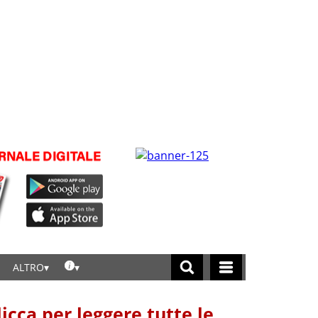
ALTRO
licca per leggere tutte le