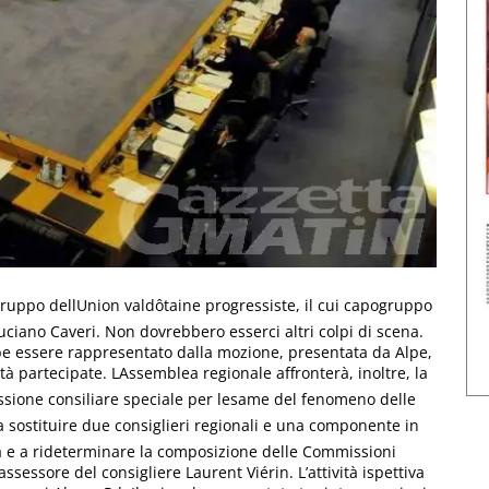
 gruppo dellUnion valdôtaine progressiste, il cui capogruppo
uciano Caveri. Non dovrebbero esserci altri colpi di scena.
be essere rappresentato dalla mozione, presentata da Alpe,
età partecipate. LAssemblea regionale affronterà, inoltre, la
ssione consiliare speciale per lesame del fenomeno delle
 a sostituire due consiglieri regionali e una componente in
tà e a rideterminare la composizione delle Commissioni
ssessore del consigliere Laurent Viérin. L’attività ispettiva