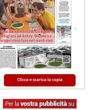
Clicca e scarica la copia