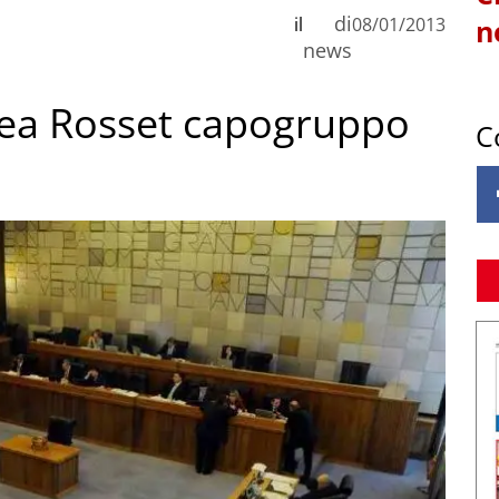
di
il
08/01/2013
n
news
drea Rosset capogruppo
C