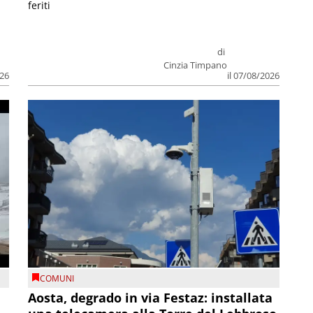
feriti
di
Cinzia Timpano
026
il 07/08/2026
COMUNI
n
Aosta, degrado in via Festaz: installata