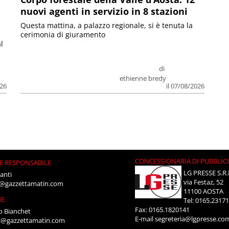
nuovi agenti in servizio in 8 stazioni
Questa mattina, a palazzo regionale, si è tenuta la
cerimonia di giuramento
l
di
ethienne bredy
026
il 07/08/2026
CONCESSIONARIA DI PUBBLIC
E RESPONSABILE
LG PRESSE S.R.
anti
via Festaz, 52
i@gazzettamatin.com
11100 AOSTA
NE
Tel: 0165.2317
Fax: 0165.1820141
o Bianchet
E-mail
segreteria@lgpresse.co
t@gazzettamatin.com