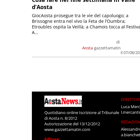
d’Aosta
GiocAosta prosegue tra le vie del capoluogo; a
Brissogne entra nel vivo la Feta de l’Oumbra;
Etroubles ospita la Veillà; a Chamois tocca al Festiva
A...
di
Aosta
gazzettamatin
il 07/08/2
DIRETTOR
Luca Merc
l.mercant
Quotidiano online Iscrizione al Tribunale
di Aosta n. 8/2012
REDAZIO
Autorizzazione del 13/12/2012
Alessandr
www.gazzettamatin.com
a.bianche
Editore