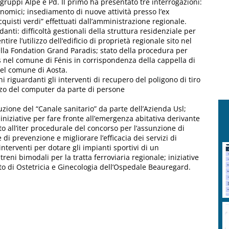
 gruppi Alpe e Pd. Il primo ha presentato tre interrogazioni:
nomici; insediamento di nuove attività presso l’ex
cquisti verdi” effettuati dall’amministrazione regionale.
danti: difficoltà gestionali della struttura residenziale per
re l’utilizzo dell’edificio di proprietà regionale sito nel
lla Fondation Grand Paradis; stato della procedura per
ers nel comune di Fénis in corrispondenza della cappella di
nel comune di Aosta.
i riguardanti gli interventi di recupero del poligono di tiro
lizzo del computer da parte di persone
tuzione del “Canale sanitario” da parte dell’Azienda Usl;
niziative per fare fronte all’emergenza abitativa derivante
o all’iter procedurale del concorso per l’assunzione di
e di prevenzione e migliorare l’efficacia dei servizi di
interventi per dotare gli impianti sportivi di un
treni bimodali per la tratta ferroviaria regionale; iniziative
rto di Ostetricia e Ginecologia dell’Ospedale Beauregard.