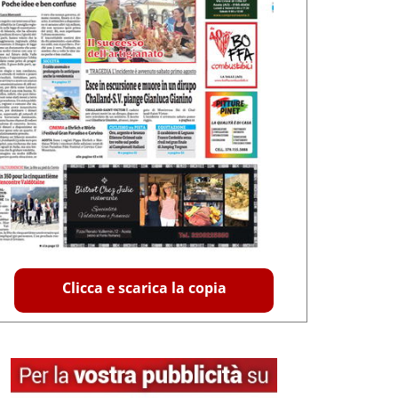
Clicca e scarica la copia