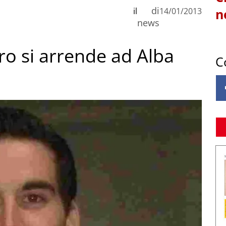
di
il
14/01/2013
n
news
ro si arrende ad Alba
C