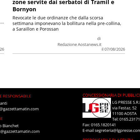
zone servite dai serbatoi di Tramil e
Bornyon
Revocate le due ordinanze che dalla scorsa
...
settimana imponevano la bollitura nella pre-collina,
a Saraillon e Porossan
di
Redazione Aostanews.it
026
il 07/08/2026
CONCESSIONARIA DI PUBBLIC
E RESPONSABILE
LG PRESSE S.R.
anti
via Festaz, 52
i@gazzettamatin.com
11100 AOSTA
NE
Tel: 0165.2317
Fax: 0165.1820141
o Bianchet
E-mail
segreteria@lgpresse.co
t@gazzettamatin.com
RESPONSABILE DI AGENZIA