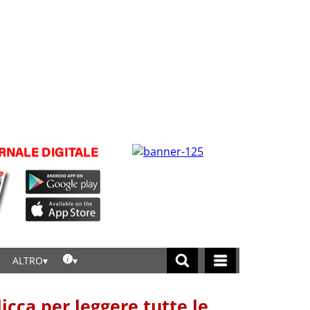
ALTRO
licca per leggere tutte le