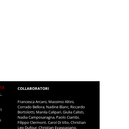
ITÀ
COLLABORATORI
L.
Francesca Arcaro, Massimo Altini,
Corrado Bellora, Nadine Blanc, Riccardo
11
Bortolotti, Manila Calipari, Giulia Calisti,
Nadia Camposaragna, Paolo Ciambi,
m
Filippo Clermont, Carol Di Vito, Christian
Leo Dufour, Christian Evaspasiano,