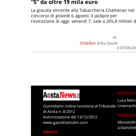
“5” da oltre 19 mila euro
La giocata vincente alla Tabaccheria Chameran nel
concorso di giovedì 6 agosto; il jackpot per
l'estrazione di oggi, venerdì 7, sale a 205,8 milioni d
di
Châtillon
Erika David
il 07/08/2
DIRETTOR
Luca Merc
l.mercant
Quotidiano online Iscrizione al Tribunale
di Aosta n. 8/2012
REDAZIO
Autorizzazione del 13/12/2012
Alessandr
www.gazzettamatin.com
a.bianche
Editore