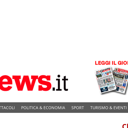
TTACOLI
POLITICA & ECONOMIA
SPORT
TURISMO & EVENTI
C