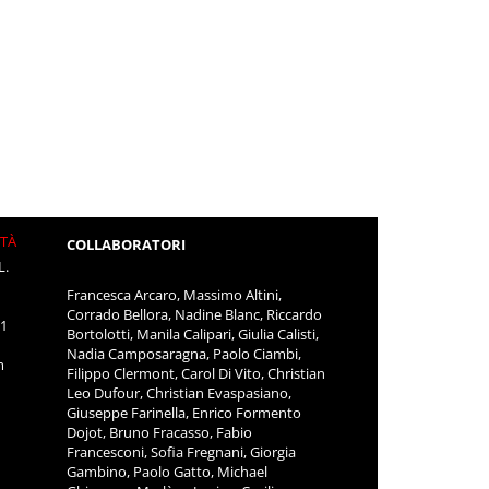
ITÀ
COLLABORATORI
L.
Francesca Arcaro, Massimo Altini,
Corrado Bellora, Nadine Blanc, Riccardo
11
Bortolotti, Manila Calipari, Giulia Calisti,
Nadia Camposaragna, Paolo Ciambi,
m
Filippo Clermont, Carol Di Vito, Christian
Leo Dufour, Christian Evaspasiano,
Giuseppe Farinella, Enrico Formento
Dojot, Bruno Fracasso, Fabio
Francesconi, Sofia Fregnani, Giorgia
Gambino, Paolo Gatto, Michael