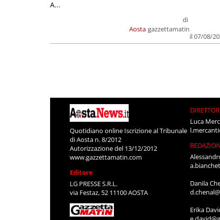
A...
di
Aosta
gazzettamatin
il 07/08/2
DIRETTOR
Luca Merc
l.mercant
Quotidiano online Iscrizione al Tribunale
di Aosta n. 8/2012
REDAZIO
Autorizzazione del 13/12/2012
Alessandr
www.gazzettamatin.com
a.bianche
Editore
Danila Ch
LG PRESSE S.R.L.
d.chenal@
via Festaz, 52 11100 AOSTA
Erika Davi
e.david@g