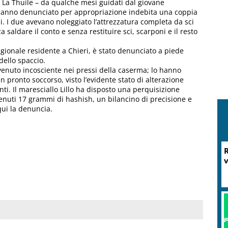
i La Thuile – da qualche mesi guidati dal giovane
d hanno denunciato per appropriazione indebita una coppia
ui. I due avevano noleggiato l’attrezzatura completa da sci
saldare il conto e senza restituire sci, scarponi e il resto
gionale residente a Chieri, è stato denunciato a piede
dello spaccio.
nvenuto incosciente nei pressi della caserma; lo hanno
n pronto soccorso, visto l’evidente stato di alterazione
ti. Il maresciallo Lillo ha disposto una perquisizione
enuti 17 grammi di hashish, un bilancino di precisione e
qui la denuncia.
R
v