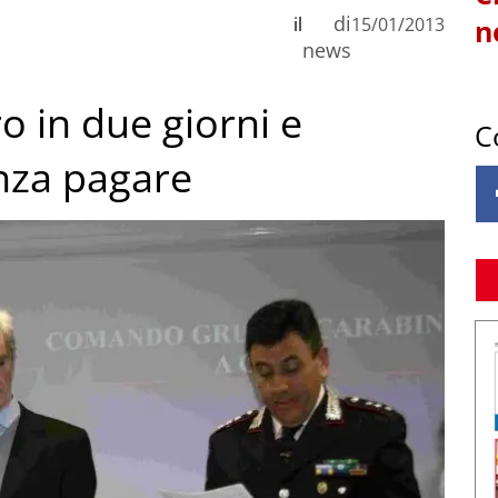
di
il
15/01/2013
n
news
 in due giorni e
C
enza pagare