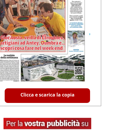
Clicca e scarica la copia