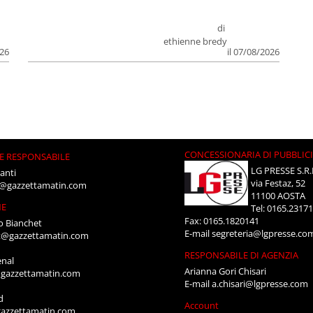
di
ethienne bredy
026
il 07/08/2026
CONCESSIONARIA DI PUBBLIC
E RESPONSABILE
LG PRESSE S.R.
anti
via Festaz, 52
i@gazzettamatin.com
11100 AOSTA
NE
Tel: 0165.2317
Fax: 0165.1820141
o Bianchet
E-mail
segreteria@lgpresse.co
t@gazzettamatin.com
RESPONSABILE DI AGENZIA
enal
Arianna Gori Chisari
gazzettamatin.com
E-mail
a.chisari@lgpresse.com
d
Account
azzettamatin.com