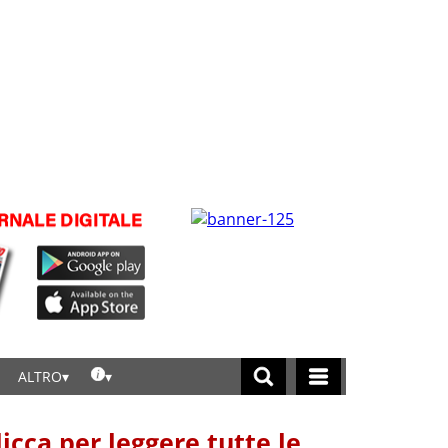
ALTRO
licca per leggere tutte le