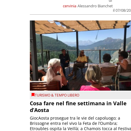
di
cervinia
Alessandro Bianchet
il 07/08/2
TURISMO & TEMPO LIBERO
Cosa fare nel fine settimana in Valle
d’Aosta
GiocAosta prosegue tra le vie del capoluogo; a
Brissogne entra nel vivo la Feta de l’Oumbra;
Etroubles ospita la Veillà; a Chamois tocca al Festiva