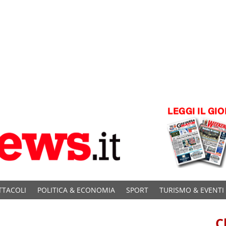
TTACOLI
POLITICA & ECONOMIA
SPORT
TURISMO & EVENTI
C