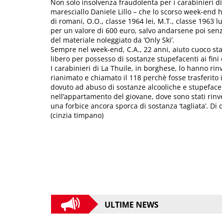
Non solo insolvenza fraudolenta per i carabinieri d
maresciallo Daniele Lillo – che lo scorso week-en
di romani, O.O., classe 1964 lei, M.T., classe 1963 l
per un valore di 600 euro, salvo andarsene poi senza 
del materiale noleggiato da ‘Only Ski’.
Sempre nel week-end, C.A., 22 anni, aiuto cuoco sta
libero per possesso di sostanze stupefacenti ai fini 
I carabinieri di La Thuile, in borghese, lo hanno ri
rianimato e chiamato il 118 perchè fosse trasferito i
dovuto ad abuso di sostanze alcooliche e stupefacen
nell’appartamento del giovane, dove sono stati rinv
una forbice ancora sporca di sostanza ‘tagliata’. Di 
(cinzia timpano)
ULTIME NEWS