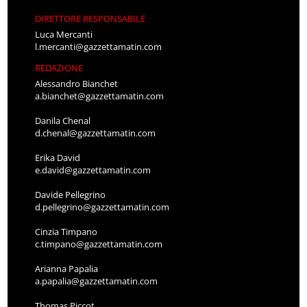
DIRETTORE RESPONSABILE
Luca Mercanti
l.mercanti@gazzettamatin.com
REDAZIONE
Alessandro Bianchet
a.bianchet@gazzettamatin.com
Danila Chenal
d.chenal@gazzettamatin.com
Erika David
e.david@gazzettamatin.com
Davide Pellegrino
d.pellegrino@gazzettamatin.com
Cinzia Timpano
c.timpano@gazzettamatin.com
Arianna Papalia
a.papalia@gazzettamatin.com
Thomas Piccot