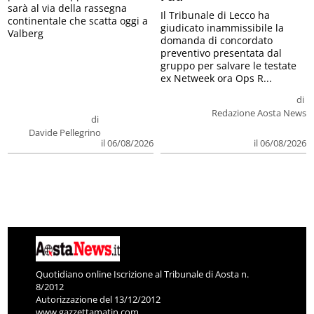
sarà al via della rassegna
Il Tribunale di Lecco ha
continentale che scatta oggi a
giudicato inammissibile la
Valberg
domanda di concordato
preventivo presentata dal
gruppo per salvare le testate
ex Netweek ora Ops R...
di
Redazione Aosta News
di
Davide Pellegrino
il 06/08/2026
il 06/08/2026
Quotidiano online Iscrizione al Tribunale di Aosta n.
8/2012
Autorizzazione del 13/12/2012
www.gazzettamatin.com