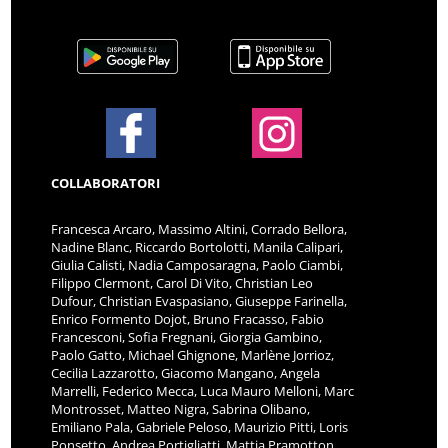
COLLABORATORI
Francesca Arcaro, Massimo Altini, Corrado Bellora,
Nadine Blanc, Riccardo Bortolotti, Manila Calipari,
Giulia Calisti, Nadia Camposaragna, Paolo Ciambi,
Filippo Clermont, Carol Di Vito, Christian Leo
Dufour, Christian Evaspasiano, Giuseppe Farinella,
Enrico Formento Dojot, Bruno Fracasso, Fabio
Francesconi, Sofia Fregnani, Giorgia Gambino,
Paolo Gatto, Michael Ghignone, Marlène Jorrioz,
Cecilia Lazzarotto, Giacomo Mangano, Angela
Marrelli, Federico Mecca, Luca Mauro Melloni, Marc
Montrosset, Matteo Nigra, Sabrina Olibano,
Emiliano Pala, Gabriele Peloso, Maurizio Pitti, Loris
Ponsetto, Andrea Portigliatti, Mattia Pramotton,