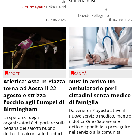
staffetta mist...
di
Courmayeur
Erika David
di
Davide Pellegrino
il 06/08/2026
il 06/08/2026
SPORT
SANITÀ
Atletica: Asta in Piazza
Nus: in arrivo un
torna ad Aosta il 22
ambulatorio per i
agosto e strizza
cittadini senza medico
l’occhio agli Europei di
di famiglia
Birmingham
Da venerdì 7 agosto attivo il
nuovo servizio medico, mentre
La speranza degli
il dottor Gino Sapone si è
organizzatori è di portare sulla
detto disponibile a proseguire
pedana del salotto buono
nel servizio alla comunità
della città alcuni atleti reduci