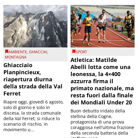
AMBIENTE
,
GHIACCIAI
,
SPORT
MONTAGNA
Atletica: Matilde
Ghiacciaio
Abelli lotta come una
Planpincieux,
leonessa, la 4×400
riapertura diurna
azzurra firma il
della strada della Val
primato nazionale, ma
Ferret
resta fuori dalla finale
dei Mondiali Under 20
Riapre oggi, giovedì 6 agosto,
solo di giorno e solo in
Buon debutto iridato della
discesa, la strada comunale
stellina della Cogne,
della Val Ferret; si riduce lo
protagonista di una prova
scenario di rischio, in
coraggiosa nell'ultima frazione
movimento u...
della seconda batteria della