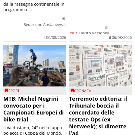
dalla rassegna continentale in
programma ...
di
Redazione Aostanews.it
di
Nus
Fausto Vassoney
il 06/08/2026
il 06/08/2026
SPORT
CRONACA
MTB: Michel Negrini
Terremoto editoria: il
convocato per i
Tribunale boccia il
Campionati Europei di
concordato delle
bike trial
testate Ops (ex
Netweek); si dimette
Il valdostano, 24° nella tappa
l’ad
polacca di Coppa del Mondo,