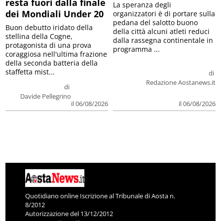
resta fuori dalla finale
La speranza degli
dei Mondiali Under 20
organizzatori è di portare sulla
pedana del salotto buono
Buon debutto iridato della
della città alcuni atleti reduci
stellina della Cogne,
dalla rassegna continentale in
protagonista di una prova
programma ...
coraggiosa nell'ultima frazione
della seconda batteria della
staffetta mist...
di
Redazione Aostanews.it
di
Davide Pellegrino
il 06/08/2026
il 06/08/2026
Quotidiano online Iscrizione al Tribunale di Aosta n.
8/2012
Autorizzazione del 13/12/2012