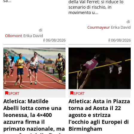
sa...
della Val Ferret; si riduce lo
scenario di rischio, in
movimento u...
di
Courmayeur
Erika David
di
Ollomont
Erika David
il 06/08/2026
il 06/08/2026
SPORT
SPORT
Atletica: Matilde
Atletica: Asta in Piazza
Abelli lotta come una
torna ad Aosta il 22
leonessa, la 4×400
agosto e strizza
azzurra firma il
l’occhio agli Europei di
primato nazionale, ma
Birmingham