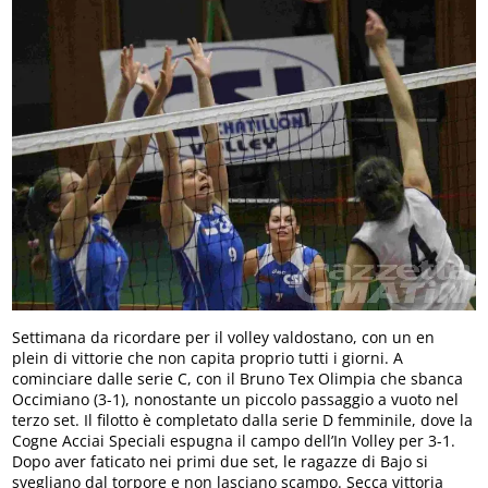
Settimana da ricordare per il volley valdostano, con un en
plein di vittorie che non capita proprio tutti i giorni. A
cominciare dalle serie C, con il Bruno Tex Olimpia che sbanca
Occimiano (3-1), nonostante un piccolo passaggio a vuoto nel
terzo set. Il filotto è completato dalla serie D femminile, dove la
Cogne Acciai Speciali espugna il campo dell’In Volley per 3-1.
Dopo aver faticato nei primi due set, le ragazze di Bajo si
svegliano dal torpore e non lasciano scampo. Secca vittoria