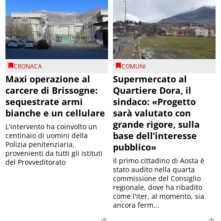
CRONACA
COMUNI
Maxi operazione al
Supermercato al
carcere di Brissogne:
Quartiere Dora, il
sequestrate armi
sindaco: «Progetto
bianche e un cellulare
sarà valutato con
grande rigore, sulla
L'intervento ha coinvolto un
base dell’interesse
centinaio di uomini della
Polizia penitenziaria,
pubblico»
provenienti da tutti gli istituti
Il primo cittadino di Aosta è
del Provveditorato
stato audito nella quarta
commissione del Consiglio
regionale, dove ha ribadito
come l'iter, al momento, sia
ancora ferm...
di
di