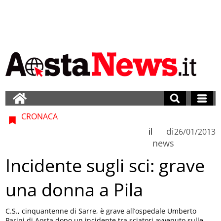
CRONACA
di
il
26/01/2013
news
Incidente sugli sci: grave
una donna a Pila
C.S., cinquantenne di Sarre, è grave all’ospedale Umberto
Parini di Aosta dopo un incidente tra sciatori avvenuto sulle