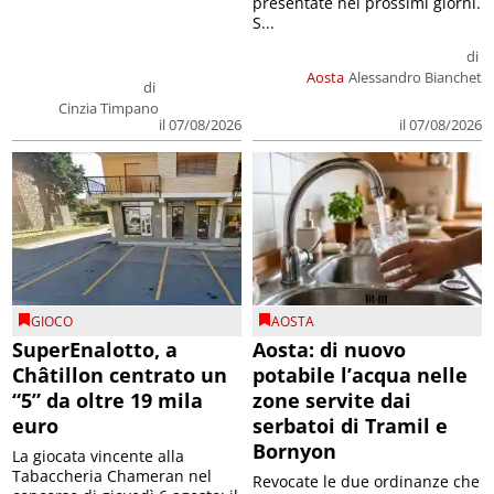
presentate nei prossimi giorni.
S...
di
Aosta
Alessandro Bianchet
di
Cinzia Timpano
il 07/08/2026
il 07/08/2026
GIOCO
AOSTA
SuperEnalotto, a
Aosta: di nuovo
Châtillon centrato un
potabile l’acqua nelle
“5” da oltre 19 mila
zone servite dai
euro
serbatoi di Tramil e
Bornyon
La giocata vincente alla
Tabaccheria Chameran nel
Revocate le due ordinanze che