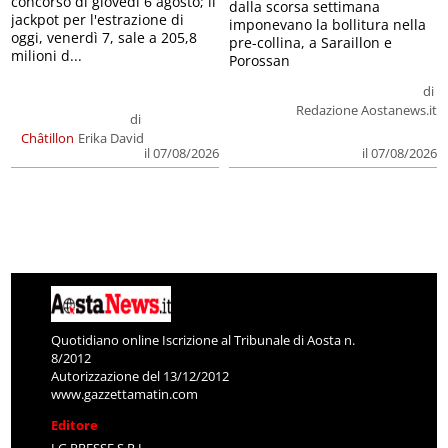
concorso di giovedì 6 agosto; il
dalla scorsa settimana
jackpot per l'estrazione di
imponevano la bollitura nella
oggi, venerdì 7, sale a 205,8
pre-collina, a Saraillon e
milioni d...
Porossan
di
Redazione Aostanews.it
di
Châtillon
Erika David
il 07/08/2026
il 07/08/2026
Quotidiano online Iscrizione al Tribunale di Aosta n.
8/2012
Autorizzazione del 13/12/2012
www.gazzettamatin.com
Editore
LG PRESSE S.R.L.