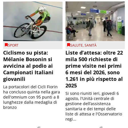
SPORT
SALUTE
,
SANITÀ
Ciclismo su pista:
Liste d’attesa: oltre 22
Mélanie Bosonin si
mila 500 richieste di
avvicina al podio ai
prime visite nei primi
Campionati Italiani
6 mesi del 2026, sono
giovanili
1.261 in più rispetto al
2025
La portacolori del Cicli Fiorin
ha concluso quinta nella gara
Si sono riuniti ieri, giovedì 6
dell'omnium con 95 punti a 8
agosto, l'Unità centrale di
lunghezze dalla medaglia di
gestione dell’assistenza
bronzo
sanitaria e dei tempi delle
liste di attesa e l'Osservatorio
regi...
di
di