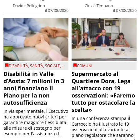
Davide Pellegrino
Cinzia Timpano
il 07/08/2026
il 07/08/2026
DISABILITÀ
,
SANITÀ
,
SOCIALE
, ...
COMUNI
Disabilità in Valle
Supermercato al
d’Aosta: 7 milioni in 3
Quartiere Dora, Lega
anni finanziano il
all’attacco con 19
Piano per la non
osservazioni: «Faremo
autosufficienza
tutto per ostacolare la
scelta»
In via sperimentale, l'Esecutivo
ha approvato nuovi criteri per
In una conferenza stampa il
garantire maggiore flessibilità
Carroccio ha illustrato le 19
alle misure di sostegno per
osservazioni alla variante al
esempio per l'assistenza d...
piano regolatore che saranno