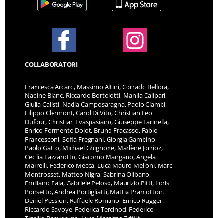
COLLABORATORI
Francesca Arcaro, Massimo Altini, Corrado Bellora,
Nadine Blanc, Riccardo Bortolotti, Manila Calipari,
Giulia Calisti, Nadia Camposaragna, Paolo Ciambi,
Filippo Clermont, Carol Di Vito, Christian Leo
Dufour, Christian Evaspasiano, Giuseppe Farinella,
Enrico Formento Dojot, Bruno Fracasso, Fabio
Francesconi, Sofia Fregnani, Giorgia Gambino,
Paolo Gatto, Michael Ghignone, Marlène Jorrioz,
Cecilia Lazzarotto, Giacomo Mangano, Angela
Marrelli, Federico Mecca, Luca Mauro Melloni, Marc
Montrosset, Matteo Nigra, Sabrina Olibano,
Emiliano Pala, Gabriele Peloso, Maurizio Pitti, Loris
Ponsetto, Andrea Portigliatti, Mattia Pramotton,
Deniel Pession, Raffaele Romano, Enrico Ruggeri,
Riccardo Savoye, Federica Tercinod, Federico
Tigellio Benvenuto, Luca Massimo Trifilò