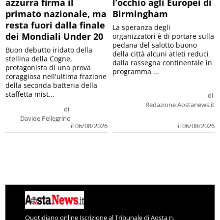
azzurra firma il
l’occhio agli Europei di
primato nazionale, ma
Birmingham
resta fuori dalla finale
La speranza degli
dei Mondiali Under 20
organizzatori è di portare sulla
pedana del salotto buono
Buon debutto iridato della
della città alcuni atleti reduci
stellina della Cogne,
dalla rassegna continentale in
protagonista di una prova
programma ...
coraggiosa nell'ultima frazione
della seconda batteria della
staffetta mist...
di
Redazione Aostanews.it
di
Davide Pellegrino
il 06/08/2026
il 06/08/2026
Quotidiano online Iscrizione al Tribunale di Aosta n.