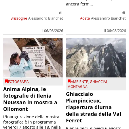
ancora ferm...
di
di
Brissogne
Alessandro Bianchet
Aosta
Alessandro Bianchet
il 06/08/2026
il 06/08/2026
FOTOGRAFIA
AMBIENTE
,
GHIACCIAI
,
MONTAGNA
Anima Alpina, le
Ghiacciaio
fotografie di Ilenia
Planpincieux,
Noussan in mostra a
riapertura diurna
Ollomont
della strada della Val
L'inaugurazione della mostra
Ferret
fotografica è in programma
venerdì 7 agosto alle 18, nella
Riapre oggi, giovedì 6 agosto,