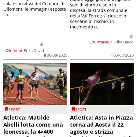
sala espositiva del Comune di
solo di giorno e solo in
Ollomont; le immagini esposte
discesa, la strada comunale
sa...
della Val Ferret; si riduce lo
scenario di rischio, in
movimento u...
di
Courmayeur
Erika David
di
Ollomont
Erika David
il 06/08/2026
il 06/08/2026
SPORT
SPORT
Atletica: Matilde
Atletica: Asta in Piazza
Abelli lotta come una
torna ad Aosta il 22
leonessa, la 4×400
agosto e strizza