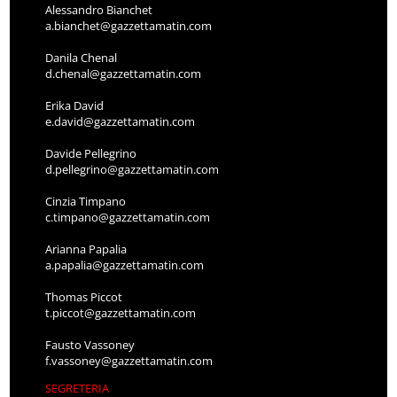
Alessandro Bianchet
a.bianchet@gazzettamatin.com
Danila Chenal
d.chenal@gazzettamatin.com
Erika David
e.david@gazzettamatin.com
Davide Pellegrino
d.pellegrino@gazzettamatin.com
Cinzia Timpano
c.timpano@gazzettamatin.com
Arianna Papalia
a.papalia@gazzettamatin.com
Thomas Piccot
t.piccot@gazzettamatin.com
Fausto Vassoney
f.vassoney@gazzettamatin.com
SEGRETERIA