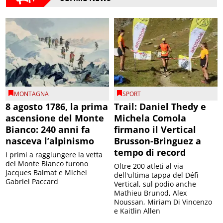
MONTAGNA
SPORT
8 agosto 1786, la prima
Trail: Daniel Thedy e
ascensione del Monte
Michela Comola
Bianco: 240 anni fa
firmano il Vertical
nasceva l’alpinismo
Brusson-Bringuez a
tempo di record
I primi a raggiungere la vetta
del Monte Bianco furono
Oltre 200 atleti al via
Jacques Balmat e Michel
dell'ultima tappa del Défì
Gabriel Paccard
Vertical, sul podio anche
Mathieu Brunod, Alex
Noussan, Miriam Di Vincenzo
e Kaitlin Allen