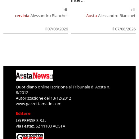
inter...
di
di
cervinia
Alessandro Bianchet
Aosta
Alessandro Bianchet
il 07/08/2026
il 07/08/2026
Quotidiano online Iscrizione al Tribunale di Aosta n.
8/2012
Autorizzazione del 13/12/2012
www.gazzettamatin.com
Editore
LG PRESSE S.R.L.
via Festaz, 52 11100 AOSTA