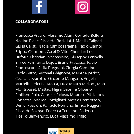
COLLABORATORI
Francesca Arcaro, Massimo Altini, Corrado Bellora,
Nadine Blanc, Riccardo Bortolotti, Manila Calipari,
Giulia Calisti, Nadia Camposaragna, Paolo Ciambi,
Filippo Clermont, Carol Di Vito, Christian Leo
Dufour, Christian Evaspasiano, Giuseppe Farinella,
Enrico Formento Dojot, Bruno Fracasso, Fabio
Francesconi, Sofia Fregnani, Giorgia Gambino,
Paolo Gatto, Michael Ghignone, Marlène Jorrioz,
Cecilia Lazzarotto, Giacomo Mangano, Angela
Marrelli, Federico Mecca, Luca Mauro Melloni, Marc
Montrosset, Matteo Nigra, Sabrina Olibano,
Emiliano Pala, Gabriele Peloso, Maurizio Pitti, Loris
Ponsetto, Andrea Portigliatti, Mattia Pramotton,
Deniel Pession, Raffaele Romano, Enrico Ruggeri,
Riccardo Savoye, Federica Tercinod, Federico
Tigellio Benvenuto, Luca Massimo Trifilò