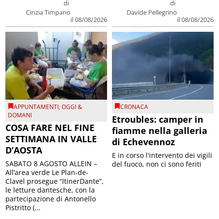
di
di
Cinzia Timpano
Davide Pellegrino
il 08/08/2026
il 08/08/2026
APPUNTAMENTI
,
OGGI &
CRONACA
DOMANI
Etroubles: camper in
COSA FARE NEL FINE
fiamme nella galleria
SETTIMANA IN VALLE
di Echevennoz
D’AOSTA
E in corso l'intervento dei vigili
SABATO 8 AGOSTO ALLEIN –
del fuoco, non ci sono feriti
All’area verde Le Plan-de-
Clavel prosegue “ItinerDante”,
le letture dantesche, con la
partecipazione di Antonello
Pistritto (...