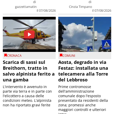
di
di
gazzettamatin
Cinzia Timpano
il 07/08/2026
il 07/08/2026
CRONACA
COMUNI
Scarica di sassi sul
Aosta, degrado in via
Breithorn, tratto in
Festaz: installata una
salvo alpinista ferito a
telecamera alla Torre
una gamba
del Lebbroso
L'intervento è avvenuto in
Prime contromosse
parte via terra e in parte con
dell'amministrazione
l'elicottero a causa delle
comunale dopo l'esposto
condizioni meteo. L'alpinista
presentato da residenti della
non ha riportato gravi ferite
zona; promessi anche
maggiori controlli e ulteriori