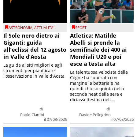
ASTRONOMIA
,
ATTUALITA'
SPORT
Il Sole nero dietro ai
Atletica: Matilde
Giganti: guida
Abelli si prende la
all’eclissi del 12 agosto
semifinale dei 400 ai
in Valle d’Aosta
Mondiali U20 e poi
esce a testa alta
La guida ai siti migliori e agli
strumenti per pianificare
La talentuosa velocista della
l'osservazione in Valle d'Aosta
Cogne ha superato con
margine la batteria e ha
quindi chiuso quinta nella
seconda heat della sera e
diciassettesima nell...
di
di
Paolo Ciambi
Davide Pellegrino
il 07/08/2026
il 07/08/2026