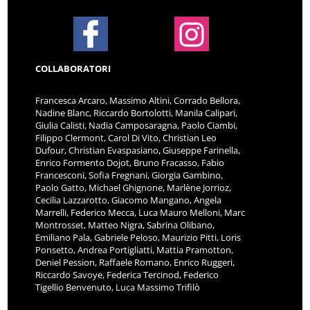
COLLABORATORI
Francesca Arcaro, Massimo Altini, Corrado Bellora,
Nadine Blanc, Riccardo Bortolotti, Manila Calipari,
Giulia Calisti, Nadia Camposaragna, Paolo Ciambi,
Filippo Clermont, Carol Di Vito, Christian Leo
Dufour, Christian Evaspasiano, Giuseppe Farinella,
Enrico Formento Dojot, Bruno Fracasso, Fabio
Francesconi, Sofia Fregnani, Giorgia Gambino,
Paolo Gatto, Michael Ghignone, Marlène Jorrioz,
Cecilia Lazzarotto, Giacomo Mangano, Angela
Marrelli, Federico Mecca, Luca Mauro Melloni, Marc
Montrosset, Matteo Nigra, Sabrina Olibano,
Emiliano Pala, Gabriele Peloso, Maurizio Pitti, Loris
Ponsetto, Andrea Portigliatti, Mattia Pramotton,
Deniel Pession, Raffaele Romano, Enrico Ruggeri,
Riccardo Savoye, Federica Tercinod, Federico
Tigellio Benvenuto, Luca Massimo Trifilò