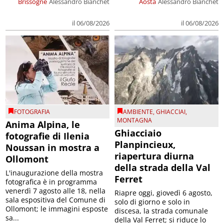
Brissogne
Alessandro Bianchet
Aosta
Alessandro Bianchet
il 06/08/2026
il 06/08/2026
FOTOGRAFIA
AMBIENTE
,
GHIACCIAI
,
MONTAGNA
Anima Alpina, le
Ghiacciaio
fotografie di Ilenia
Planpincieux,
Noussan in mostra a
riapertura diurna
Ollomont
della strada della Val
L'inaugurazione della mostra
Ferret
fotografica è in programma
venerdì 7 agosto alle 18, nella
Riapre oggi, giovedì 6 agosto,
sala espositiva del Comune di
solo di giorno e solo in
Ollomont; le immagini esposte
discesa, la strada comunale
sa...
della Val Ferret; si riduce lo