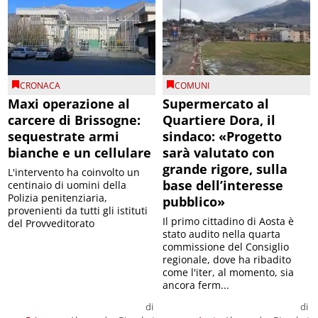
CRONACA
COMUNI
Maxi operazione al
Supermercato al
carcere di Brissogne:
Quartiere Dora, il
sequestrate armi
sindaco: «Progetto
bianche e un cellulare
sarà valutato con
grande rigore, sulla
L'intervento ha coinvolto un
base dell’interesse
centinaio di uomini della
Polizia penitenziaria,
pubblico»
provenienti da tutti gli istituti
Il primo cittadino di Aosta è
del Provveditorato
stato audito nella quarta
commissione del Consiglio
regionale, dove ha ribadito
come l'iter, al momento, sia
ancora ferm...
di
di