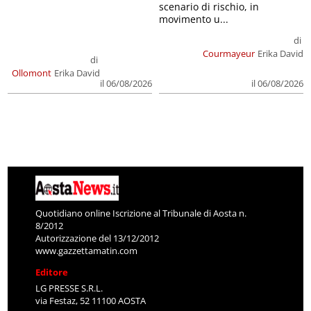
scenario di rischio, in
movimento u...
di
Courmayeur
Erika David
di
Ollomont
Erika David
il 06/08/2026
il 06/08/2026
Quotidiano online Iscrizione al Tribunale di Aosta n.
8/2012
Autorizzazione del 13/12/2012
www.gazzettamatin.com
Editore
LG PRESSE S.R.L.
via Festaz, 52 11100 AOSTA