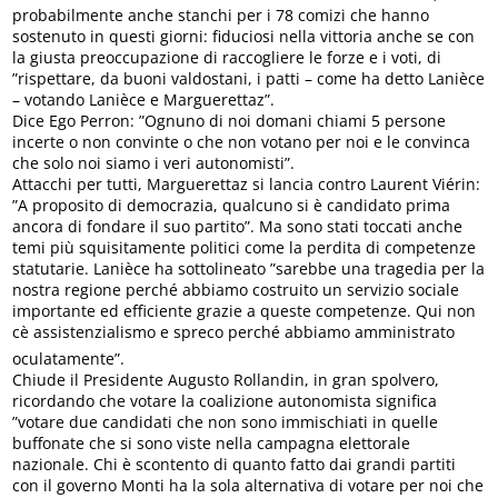
probabilmente anche stanchi per i 78 comizi che hanno
sostenuto in questi giorni: fiduciosi nella vittoria anche se con
la giusta preoccupazione di raccogliere le forze e i voti, di
”rispettare, da buoni valdostani, i patti – come ha detto Lanièce
– votando Lanièce e Marguerettaz”.
Dice Ego Perron: ”Ognuno di noi domani chiami 5 persone
incerte o non convinte o che non votano per noi e le convinca
che solo noi siamo i veri autonomisti”.
Attacchi per tutti, Marguerettaz si lancia contro Laurent Viérin:
”A proposito di democrazia, qualcuno si è candidato prima
ancora di fondare il suo partito”. Ma sono stati toccati anche
temi più squisitamente politici come la perdita di competenze
statutarie. Lanièce ha sottolineato ”sarebbe una tragedia per la
nostra regione perché abbiamo costruito un servizio sociale
importante ed efficiente grazie a queste competenze. Qui non
cè assistenzialismo e spreco perché abbiamo amministrato
oculatamente”.
Chiude il Presidente Augusto Rollandin, in gran spolvero,
ricordando che votare la coalizione autonomista significa
”votare due candidati che non sono immischiati in quelle
buffonate che si sono viste nella campagna elettorale
nazionale. Chi è scontento di quanto fatto dai grandi partiti
con il governo Monti ha la sola alternativa di votare per noi che