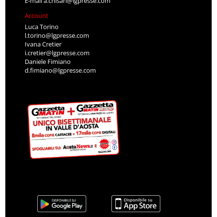
E-mail
a.chisari@lgpresse.com
Account
Luca Torino
l.torino@lgpresse.com
Ivana Cretier
i.cretier@lgpresse.com
Daniele Fimiano
d.fimiano@lgpresse.com