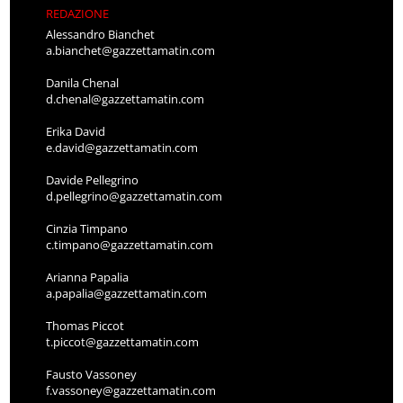
REDAZIONE
Alessandro Bianchet
a.bianchet@gazzettamatin.com
Danila Chenal
d.chenal@gazzettamatin.com
Erika David
e.david@gazzettamatin.com
Davide Pellegrino
d.pellegrino@gazzettamatin.com
Cinzia Timpano
c.timpano@gazzettamatin.com
Arianna Papalia
a.papalia@gazzettamatin.com
Thomas Piccot
t.piccot@gazzettamatin.com
Fausto Vassoney
f.vassoney@gazzettamatin.com