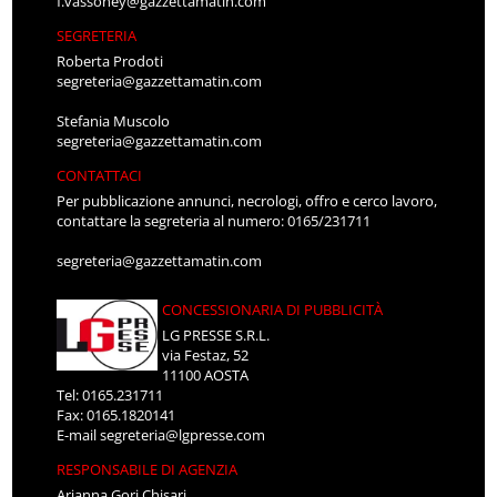
f.vassoney@gazzettamatin.com
SEGRETERIA
Roberta Prodoti
segreteria@gazzettamatin.com
Stefania Muscolo
segreteria@gazzettamatin.com
CONTATTACI
Per pubblicazione annunci, necrologi, offro e cerco lavoro,
contattare la segreteria al numero: 0165/231711
segreteria@gazzettamatin.com
CONCESSIONARIA DI PUBBLICITÀ
LG PRESSE S.R.L.
via Festaz, 52
11100 AOSTA
Tel: 0165.231711
Fax: 0165.1820141
E-mail
segreteria@lgpresse.com
RESPONSABILE DI AGENZIA
Arianna Gori Chisari