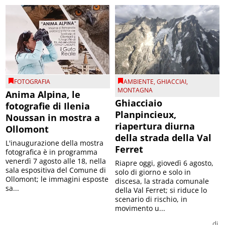
FOTOGRAFIA
AMBIENTE
,
GHIACCIAI
,
MONTAGNA
Anima Alpina, le
Ghiacciaio
fotografie di Ilenia
Planpincieux,
Noussan in mostra a
riapertura diurna
Ollomont
della strada della Val
L'inaugurazione della mostra
Ferret
fotografica è in programma
venerdì 7 agosto alle 18, nella
Riapre oggi, giovedì 6 agosto,
sala espositiva del Comune di
solo di giorno e solo in
Ollomont; le immagini esposte
discesa, la strada comunale
sa...
della Val Ferret; si riduce lo
scenario di rischio, in
movimento u...
di