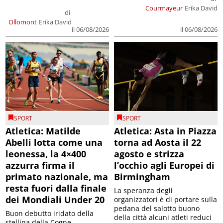
Courmayeur
Erika David
di
Ollomont
Erika David
il 06/08/2026
il 06/08/2026
SPORT
SPORT
Atletica: Matilde
Atletica: Asta in Piazza
Abelli lotta come una
torna ad Aosta il 22
leonessa, la 4×400
agosto e strizza
azzurra firma il
l’occhio agli Europei di
primato nazionale, ma
Birmingham
resta fuori dalla finale
La speranza degli
dei Mondiali Under 20
organizzatori è di portare sulla
pedana del salotto buono
Buon debutto iridato della
della città alcuni atleti reduci
stellina della Cogne,