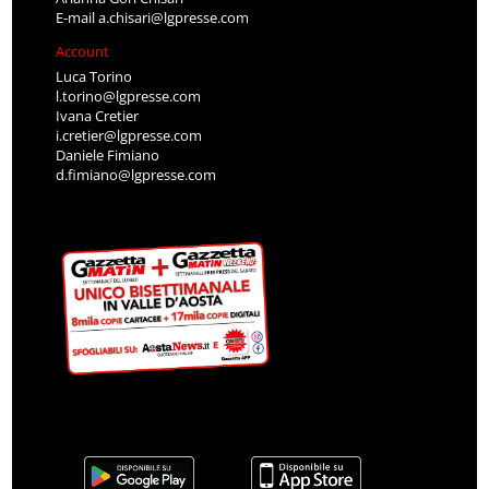
E-mail
a.chisari@lgpresse.com
Account
Luca Torino
l.torino@lgpresse.com
Ivana Cretier
i.cretier@lgpresse.com
Daniele Fimiano
d.fimiano@lgpresse.com