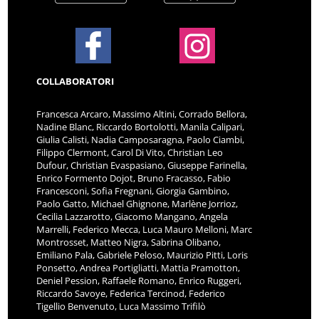
COLLABORATORI
Francesca Arcaro, Massimo Altini, Corrado Bellora,
Nadine Blanc, Riccardo Bortolotti, Manila Calipari,
Giulia Calisti, Nadia Camposaragna, Paolo Ciambi,
Filippo Clermont, Carol Di Vito, Christian Leo
Dufour, Christian Evaspasiano, Giuseppe Farinella,
Enrico Formento Dojot, Bruno Fracasso, Fabio
Francesconi, Sofia Fregnani, Giorgia Gambino,
Paolo Gatto, Michael Ghignone, Marlène Jorrioz,
Cecilia Lazzarotto, Giacomo Mangano, Angela
Marrelli, Federico Mecca, Luca Mauro Melloni, Marc
Montrosset, Matteo Nigra, Sabrina Olibano,
Emiliano Pala, Gabriele Peloso, Maurizio Pitti, Loris
Ponsetto, Andrea Portigliatti, Mattia Pramotton,
Deniel Pession, Raffaele Romano, Enrico Ruggeri,
Riccardo Savoye, Federica Tercinod, Federico
Tigellio Benvenuto, Luca Massimo Trifilò