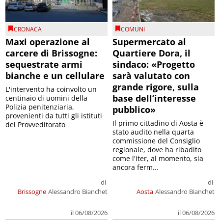
CRONACA
COMUNI
Maxi operazione al
Supermercato al
carcere di Brissogne:
Quartiere Dora, il
sequestrate armi
sindaco: «Progetto
bianche e un cellulare
sarà valutato con
grande rigore, sulla
L'intervento ha coinvolto un
base dell’interesse
centinaio di uomini della
Polizia penitenziaria,
pubblico»
provenienti da tutti gli istituti
Il primo cittadino di Aosta è
del Provveditorato
stato audito nella quarta
commissione del Consiglio
regionale, dove ha ribadito
come l'iter, al momento, sia
ancora ferm...
di
di
Brissogne
Alessandro Bianchet
Aosta
Alessandro Bianchet
il 06/08/2026
il 06/08/2026