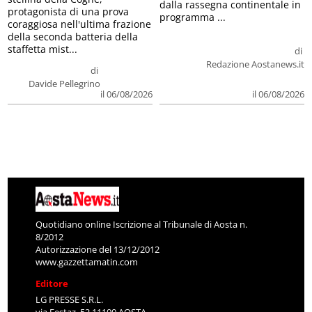
dalla rassegna continentale in
protagonista di una prova
programma ...
coraggiosa nell'ultima frazione
della seconda batteria della
staffetta mist...
di
Redazione Aostanews.it
di
Davide Pellegrino
il 06/08/2026
il 06/08/2026
Quotidiano online Iscrizione al Tribunale di Aosta n.
8/2012
Autorizzazione del 13/12/2012
www.gazzettamatin.com
Editore
LG PRESSE S.R.L.
via Festaz, 52 11100 AOSTA