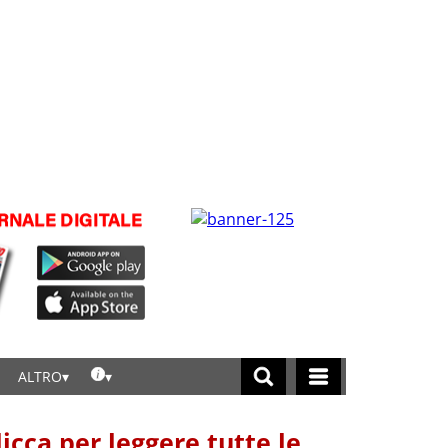
ALTRO
licca per leggere tutte le