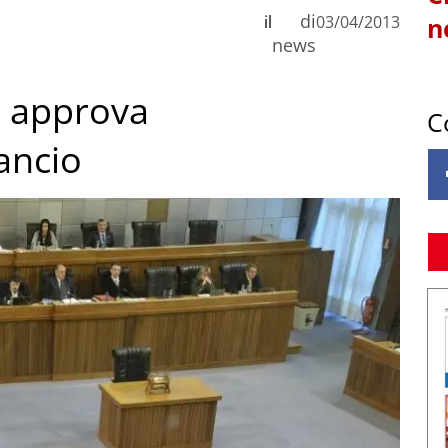
di
il
03/04/2013
n
news
le approva
C
ancio