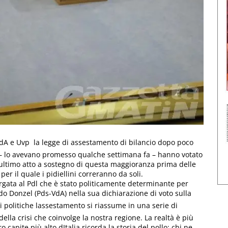
-VdA e Uvp  la legge di assestamento di bilancio dopo poco
dl – lo avevano promesso qualche settimana fa – hanno votato
 l’ultimo atto a sostegno di questa maggioranza prima delle
er il quale i pidiellini correranno da soli.
rgata al Pdl che è stato politicamente determinante per
o Donzel (Pds-VdA) nella sua dichiarazione di voto sulla
i politiche lassestamento si riassume in una serie di
la crisi che coinvolge la nostra regione. La realtà è più
 capite più alto dItalia ricorda la storia del pollo: chi ne