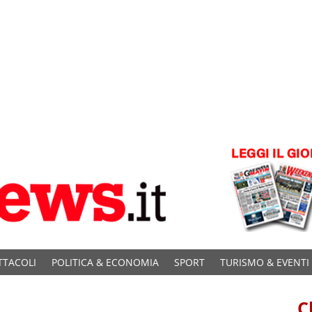
TTACOLI
POLITICA & ECONOMIA
SPORT
TURISMO & EVENTI
C