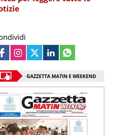
otizie
ondividi
GAZZETTA MATIN E WEEKEND