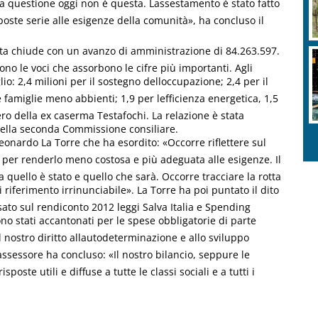
a questione oggi non è questa. Lassestamento è stato fatto
poste serie alle esigenze della comunità», ha concluso il
Aosta chiude con un avanzo di amministrazione di 84.263.597.
no le voci che assorbono le cifre più importanti. Agli
io: 2,4 milioni per il sostegno delloccupazione; 2,4 per il
 famiglie meno abbienti; 1,9 per lefficienza energetica, 1,5
upero della ex caserma Testafochi. La relazione è stata
della seconda Commissione consiliare.
Leonardo La Torre che ha esordito: «Occorre riflettere sul
e per renderlo meno costosa e più adeguata alle esigenze. Il
 quello è stato e quello che sarà. Occorre tracciare la rotta
 riferimento irrinunciabile». La Torre ha poi puntato il dito
esato sul rendiconto 2012 leggi Salva Italia e Spending
ono stati accantonati per le spese obbligatorie di parte
il nostro diritto allautodeterminazione e allo sviluppo
assessore ha concluso: «Il nostro bilancio, seppure le
poste utili e diffuse a tutte le classi sociali e a tutti i