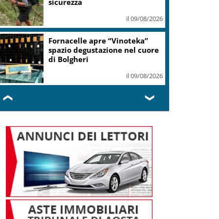
il 09/08/2026
Si è spento a Roma
Massimiliano Cencelli, diede il
nome al famoso Manuale
il 09/08/2026
❮
❯