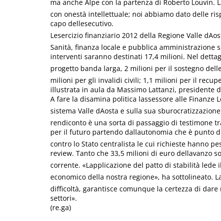
ma anche Alpe con la partenza di Roberto Louvin. L
con onestà intellettuale; noi abbiamo dato delle ris
capo dellesecutivo.
Lesercizio finanziario 2012 della Regione Valle d
Sanità, finanza locale e pubblica amministrazione so
interventi saranno destinati 17,4 milioni. Nel dettagl
progetto banda larga, 2 milioni per il sostegno delle
milioni per gli invalidi civili; 1,1 milioni per il rec
illustrata in aula da Massimo Lattanzi, presidente 
A fare la disamina politica lassessore alle Finanze 
sistema Valle dAosta e sulla sua sburocratizzazion
rendiconto è una sorta di passaggio di testimone tra
per il futuro partendo dallautonomia che è punto di
contro lo Stato centralista le cui richieste hanno p
review. Tanto che 33,5 milioni di euro dellavanzo s
corrente. «Lapplicazione del patto di stabilità lede 
economico della nostra regione», ha sottolineato. L
difficoltà, garantisce comunque la certezza di dare ris
settori».
(re.ga)