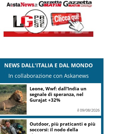
NEWS DALL'ITALIA E DAL MONDO
In collaborazione con Askanews
Iran, Mojtaba Khamenei ha
incontrato Pezeshkian
il 09/08/2026
Gaza, Israele respinge il piano
in 15 punti del Board of Peace