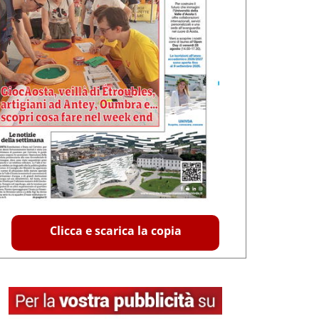
Clicca e scarica la copia