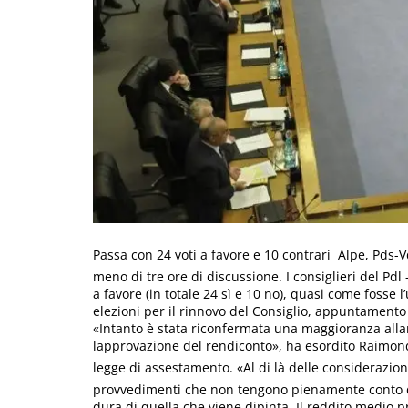
Passa con 24 voti a favore e 10 contrari  Alpe, Pds
meno di tre ore di discussione. I consiglieri del P
a favore (in totale 24 sì e 10 no), quasi come fosse
elezioni per il rinnovo del Consiglio, appuntamento p
«Intanto è stata riconfermata una maggioranza alla
lapprovazione del rendiconto», ha esordito Raimond
legge di assestamento. «Al di là delle considerazion
provvedimenti che non tengono pienamente conto del
dura di quella che viene dipinta. Il reddito medio pro