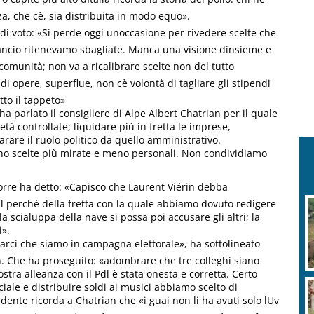
, che cè, sia distribuita in modo equo».
 di voto: «Si perde oggi unoccasione per rivedere scelte che
ilancio ritenevamo sbagliate. Manca una visione dinsieme e
comunità; non va a ricalibrare scelte non del tutto
i opere, superflue, non cè volontà di tagliare gli stipendi
to il tappeto»
 ha parlato il consigliere di Alpe Albert Chatrian per il quale
età controllate; liquidare più in fretta le imprese,
arare il ruolo politico da quello amministrativo.
no scelte più mirate e meno personali. Non condividiamo
Torre ha detto: «Capisco che Laurent Viérin debba
l perché della fretta con la quale abbiamo dovuto redigere
 scialuppa della nave si possa poi accusare gli altri; la
i».
ordarci che siamo in campagna elettorale», ha sottolineato
n. Che ha proseguito: «adombrare che tre colleghi siano
nostra alleanza con il Pdl è stata onesta e corretta. Certo
ale e distribuire soldi ai musici abbiamo scelto di
idente ricorda a Chatrian che «i guai non li ha avuti solo lUv