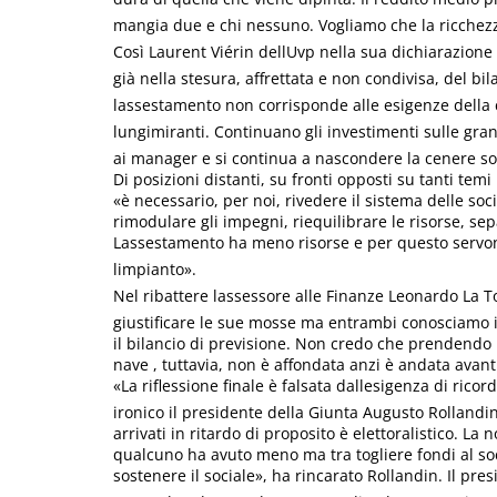
mangia due e chi nessuno. Vogliamo che la ricchezza
Così Laurent Viérin dellUvp nella sua dichiarazione
già nella stesura, affrettata e non condivisa, del b
lassestamento non corrisponde alle esigenze della 
lungimiranti. Continuano gli investimenti sulle grand
ai manager e si continua a nascondere la cenere sot
Di posizioni distanti, su fronti opposti su tanti temi
«è necessario, per noi, rivedere il sistema delle soci
rimodulare gli impegni, riequilibrare le risorse, sep
Lassestamento ha meno risorse e per questo servo
limpianto».
Nel ribattere lassessore alle Finanze Leonardo La 
giustificare le sue mosse ma entrambi conosciamo i
il bilancio di previsione. Non credo che prendendo la
nave , tuttavia, non è affondata anzi è andata avant
«La riflessione finale è falsata dallesigenza di ric
ironico il presidente della Giunta Augusto Rollandi
arrivati in ritardo di proposito è elettoralistico. La 
qualcuno ha avuto meno ma tra togliere fondi al soci
sostenere il sociale», ha rincarato Rollandin. Il pres