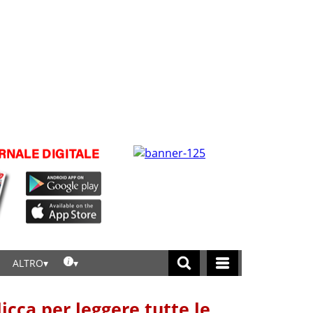
ALTRO
licca per leggere tutte le