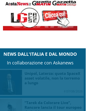
NEWS DALL'ITALIA E DAL MONDO
In collaborazione con Askanews
Unipol, Laterza: quota SpaceX
asset volatile, non la terremo
a lungo
il 07/08/2026
“Tarek da Colorare Live”,
Rancore lancia il tour europeo