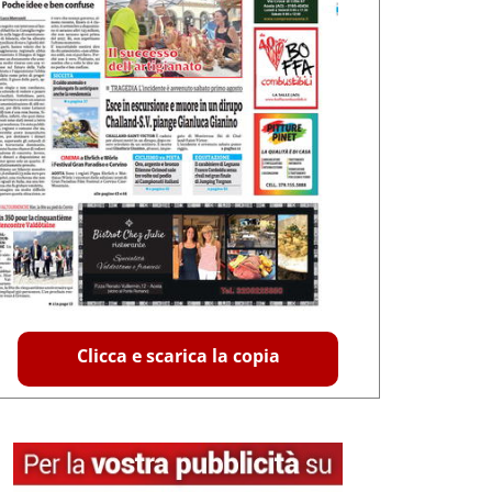
Clicca e scarica la copia