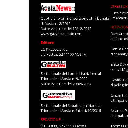
DIRETTOR
Luca Merc
l.mercant
Quotidiano online Iscrizione al Tribunale
di Aosta n. 8/2012
REDAZIO
Autorizzazione del 13/12/2012
Alessandr
www.gazzettamatin.com
a.bianche
Editore
Danila Ch
LG PRESSE S.R.L.
d.chenal@
via Festaz, 52 11100 AOSTA
Erika Davi
e.david@g
Settimanale del Lunedì. Iscrizione al
Tribunale di Aosta n. 9/2002
Davide Pel
Autorizzazione del 20/05/2002
d.pellegr
Cinzia Ti
c.timpan
Settimanale del Sabato. Iscrizione al
Tribunale di Aosta n.4 del 4/10/2016
Arianna P
a.papalia
REDAZIONE
via Festaz, 52 - 11100 Aosta
Thomas Pi