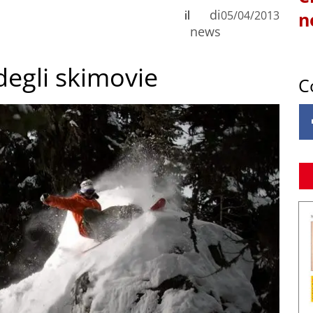
di
il
05/04/2013
n
news
degli skimovie
C