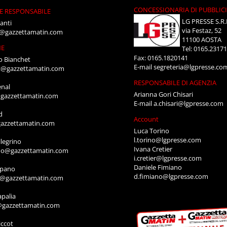
CONCESSIONARIA DI PUBBLIC
E RESPONSABILE
LG PRESSE S.R.
anti
via Festaz, 52
i@gazzettamatin.com
11100 AOSTA
NE
Tel: 0165.2317
Fax: 0165.1820141
o Bianchet
E-mail
segreteria@lgpresse.co
t@gazzettamatin.com
RESPONSABILE DI AGENZIA
enal
Arianna Gori Chisari
gazzettamatin.com
E-mail
a.chisari@lgpresse.com
d
Account
azzettamatin.com
Luca Torino
l.torino@lgpresse.com
legrino
Ivana Cretier
ino@gazzettamatin.com
i.cretier@lgpresse.com
Daniele Fimiano
mpano
d.fimiano@lgpresse.com
o@gazzettamatin.com
apalia
@gazzettamatin.com
ccot