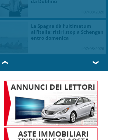
da Dublino
il 07/08/2026
La Spagna dà l’ultimatum
all’Italia: ritiri stop a Schengen
entro domenica
il 07/08/2026
❮
❯