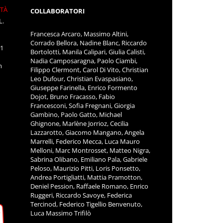
ITÀ
COLLABORATORI
L.
Francesca Arcaro, Massimo Altini,
Corrado Bellora, Nadine Blanc, Riccardo
11
Bortolotti, Manila Calipari, Giulia Calisti,
Nadia Camposaragna, Paolo Ciambi,
m
Filippo Clermont, Carol Di Vito, Christian
Leo Dufour, Christian Evaspasiano,
Giuseppe Farinella, Enrico Formento
Dojot, Bruno Fracasso, Fabio
Francesconi, Sofia Fregnani, Giorgia
Gambino, Paolo Gatto, Michael
Ghignone, Marlène Jorrioz, Cecilia
Lazzarotto, Giacomo Mangano, Angela
Marrelli, Federico Mecca, Luca Mauro
Melloni, Marc Montrosset, Matteo Nigra,
Sabrina Olibano, Emiliano Pala, Gabriele
Peloso, Maurizio Pitti, Loris Ponsetto,
Andrea Portigliatti, Mattia Pramotton,
Deniel Pession, Raffaele Romano, Enrico
Ruggeri, Riccardo Savoye, Federica
Tercinod, Federico Tigellio Benvenuto,
Luca Massimo Trifilò