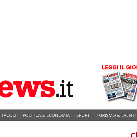
TTACOLI
POLITICA & ECONOMIA
SPORT
TURISMO & EVENTI
C