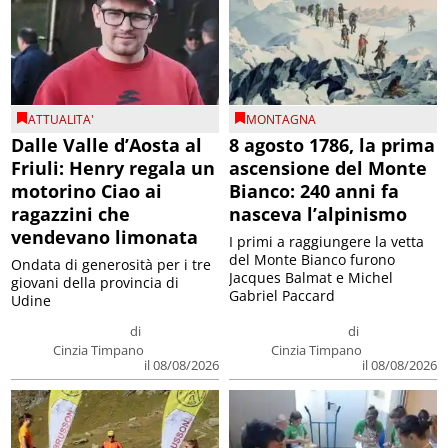
ATTUALITA'
MONTAGNA
Dalle Valle d’Aosta al
8 agosto 1786, la prima
Friuli: Henry regala un
ascensione del Monte
motorino Ciao ai
Bianco: 240 anni fa
ragazzini che
nasceva l’alpinismo
vendevano limonata
I primi a raggiungere la vetta
del Monte Bianco furono
Ondata di generosità per i tre
Jacques Balmat e Michel
giovani della provincia di
Gabriel Paccard
Udine
di
di
Cinzia Timpano
Cinzia Timpano
il 08/08/2026
il 08/08/2026