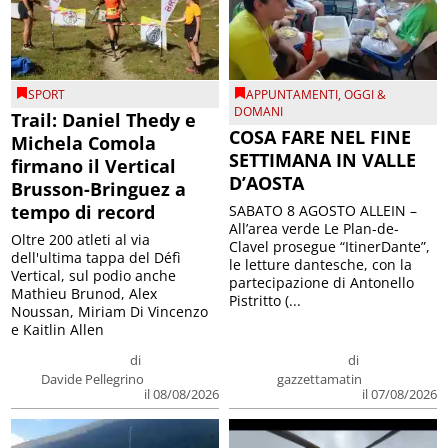
SPORT
APPUNTAMENTI
,
OGGI &
DOMANI
Trail: Daniel Thedy e
COSA FARE NEL FINE
Michela Comola
SETTIMANA IN VALLE
firmano il Vertical
D’AOSTA
Brusson-Bringuez a
tempo di record
SABATO 8 AGOSTO ALLEIN –
All’area verde Le Plan-de-
Oltre 200 atleti al via
Clavel prosegue “ItinerDante”,
dell'ultima tappa del Défì
le letture dantesche, con la
Vertical, sul podio anche
partecipazione di Antonello
Mathieu Brunod, Alex
Pistritto (...
Noussan, Miriam Di Vincenzo
e Kaitlin Allen
di
di
Davide Pellegrino
gazzettamatin
il 08/08/2026
il 07/08/2026