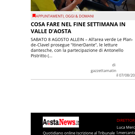
APPUNTAMENTI
,
OGGI & DOMANI
COSA FARE NEL FINE SETTIMANA IN
VALLE D’AOSTA
SABATO 8 AGOSTO ALLEIN – All’area verde Le Plan-
de-Clavel prosegue “ItinerDante”, le letture
dantesche, con la partecipazione di Antonello
Pistritto (...
di
gazzettamatin
il 07/08/2
DIRETTOR
Luca Merc
l.mercant
Quotidiano online Iscrizione al Tribunale