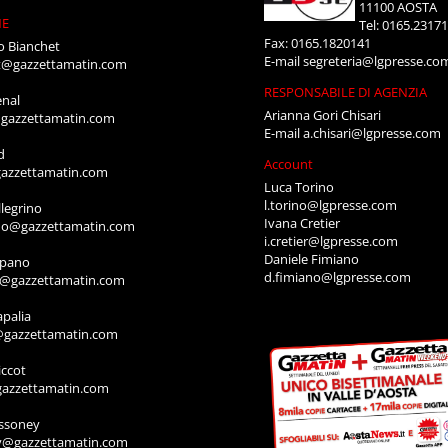
11100 AOSTA
NE
Tel: 0165.2317
Fax: 0165.1820141
o Bianchet
E-mail
segreteria@lgpresse.co
t@gazzettamatin.com
RESPONSABILE DI AGENZIA
enal
Arianna Gori Chisari
gazzettamatin.com
E-mail
a.chisari@lgpresse.com
d
Account
azzettamatin.com
Luca Torino
l.torino@lgpresse.com
legrino
Ivana Cretier
ino@gazzettamatin.com
i.cretier@lgpresse.com
Daniele Fimiano
mpano
d.fimiano@lgpresse.com
o@gazzettamatin.com
apalia
@gazzettamatin.com
ccot
gazzettamatin.com
ssoney
y@gazzettamatin.com