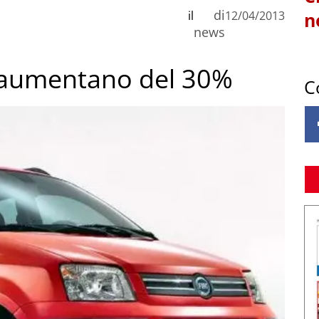
di
il
12/04/2013
n
news
le aumentano del 30%
C