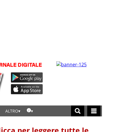
ALTRO
licca per leggere tutte le