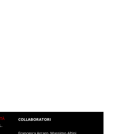
ITÀ
COLLABORATORI
L.
Francesca Arcaro, Massimo Altini,