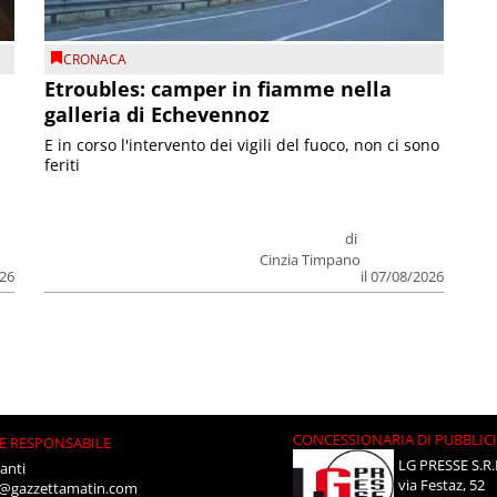
CRONACA
Etroubles: camper in fiamme nella
galleria di Echevennoz
E in corso l'intervento dei vigili del fuoco, non ci sono
feriti
di
Cinzia Timpano
026
il 07/08/2026
CONCESSIONARIA DI PUBBLIC
E RESPONSABILE
LG PRESSE S.R.
anti
via Festaz, 52
i@gazzettamatin.com