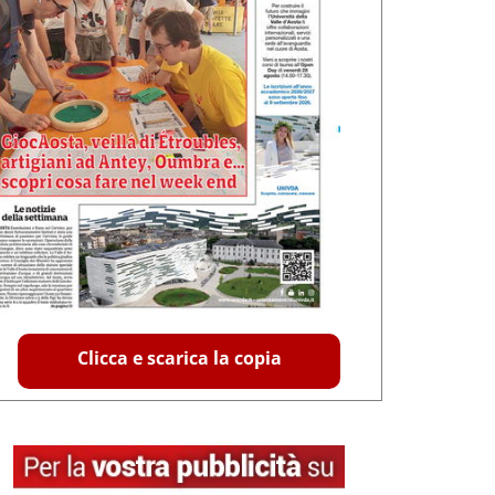
Clicca e scarica la copia