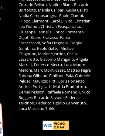
Corrado Bellora, Nadine Blanc, Riccardo
11
Bortolotti, Manila Calipari, Giulia Calisti,
Nadia Camposaragna, Paolo Ciambi,
m
Filippo Clermont, Carol Di Vito, Christian
Leo Dufour, Christian Evaspasiano,
Giuseppe Farinella, Enrico Formento
Dojot, Bruno Fracasso, Fabio
Francesconi, Sofia Fregnani, Giorgia
Gambino, Paolo Gatto, Michael
Ghignone, Marlène Jorrioz, Cecilia
Lazzarotto, Giacomo Mangano, Angela
Marrelli, Federico Mecca, Luca Mauro
Melloni, Marc Montrosset, Matteo Nigra,
Sabrina Olibano, Emiliano Pala, Gabriele
Peloso, Maurizio Pitti, Loris Ponsetto,
Andrea Portigliatti, Mattia Pramotton,
Deniel Pession, Raffaele Romano, Enrico
Ruggeri, Riccardo Savoye, Federica
Tercinod, Federico Tigellio Benvenuto,
Luca Massimo Trifilò