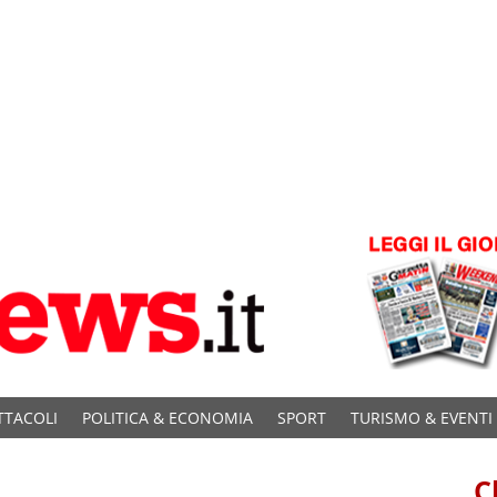
TTACOLI
POLITICA & ECONOMIA
SPORT
TURISMO & EVENTI
C