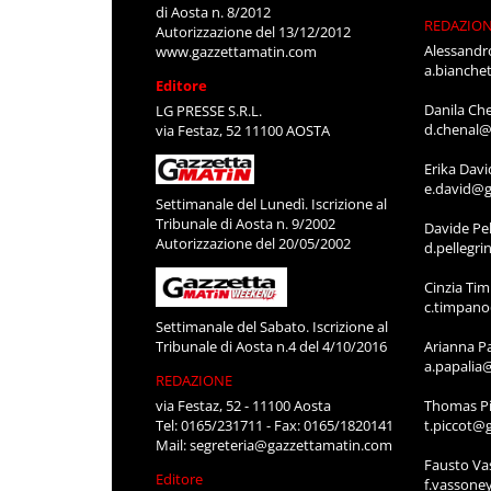
di Aosta n. 8/2012
REDAZIO
Autorizzazione del 13/12/2012
Alessandr
www.gazzettamatin.com
a.bianche
Editore
Danila Ch
LG PRESSE S.R.L.
d.chenal@
via Festaz, 52 11100 AOSTA
Erika Davi
e.david@g
Settimanale del Lunedì. Iscrizione al
Tribunale di Aosta n. 9/2002
Davide Pel
Autorizzazione del 20/05/2002
d.pellegr
Cinzia Ti
c.timpan
Settimanale del Sabato. Iscrizione al
Tribunale di Aosta n.4 del 4/10/2016
Arianna P
a.papalia
REDAZIONE
via Festaz, 52 - 11100 Aosta
Thomas Pi
Tel: 0165/231711 - Fax: 0165/1820141
t.piccot@
Mail:
segreteria@gazzettamatin.com
Fausto Va
Editore
f.vassone