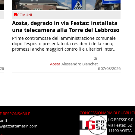
COMUNI
n
Aosta, degrado in via Festaz: installata
una telecamera alla Torre del Lebbroso
Prime contromosse dell'amministrazione comunale
dopo l'esposto presentato da residenti della zona;
promessi anche maggiori controlli e ulteriori inter...
di
Aosta
Alessandro Bianchet
026
il 07/08/2026
CONCESSIONARIA DI PUBBLIC
E RESPONSABILE
LG PRESSE S.R.
anti
via Festaz, 52
i@gazzettamatin.com
11100 AOSTA