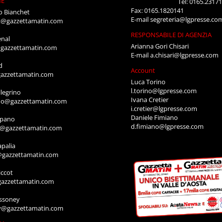
NE
Tel: 0165.2317
Fax: 0165.1820141
o Bianchet
E-mail
segreteria@lgpresse.co
t@gazzettamatin.com
RESPONSABILE DI AGENZIA
enal
Arianna Gori Chisari
gazzettamatin.com
E-mail
a.chisari@lgpresse.com
d
Account
azzettamatin.com
Luca Torino
l.torino@lgpresse.com
legrino
Ivana Cretier
ino@gazzettamatin.com
i.cretier@lgpresse.com
Daniele Fimiano
mpano
d.fimiano@lgpresse.com
o@gazzettamatin.com
apalia
@gazzettamatin.com
ccot
gazzettamatin.com
ssoney
y@gazzettamatin.com