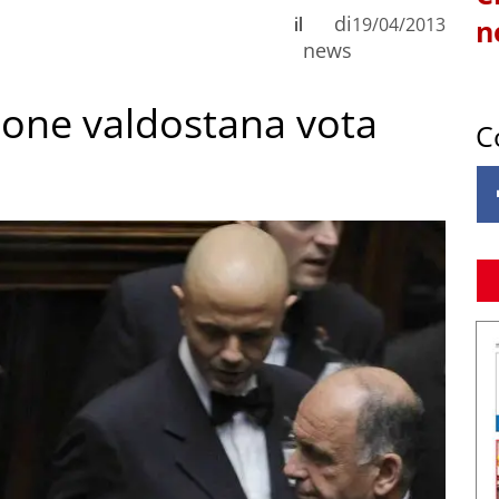
di
il
19/04/2013
n
news
zione valdostana vota
C