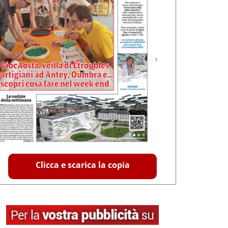
Clicca e scarica la copia