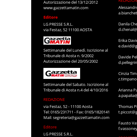
REDAZIO
Autorizzazione del 13/12/2012
Alessandr
www.gazzettamatin.com
a.bianche
Editore
Danila Ch
LG PRESSE S.R.L.
d.chenal@
via Festaz, 52 11100 AOSTA
Erika Davi
e.david@g
Settimanale del Lunedì. Iscrizione al
Tribunale di Aosta n. 9/2002
Davide Pel
Autorizzazione del 20/05/2002
d.pellegr
Cinzia Ti
c.timpan
Settimanale del Sabato. Iscrizione al
Tribunale di Aosta n.4 del 4/10/2016
Arianna P
a.papalia
REDAZIONE
via Festaz, 52 - 11100 Aosta
Thomas Pi
Tel: 0165/231711 - Fax: 0165/1820141
t.piccot@
Mail:
segreteria@gazzettamatin.com
Fausto Va
Editore
f.vassone
LG PRESSE S.R.L.