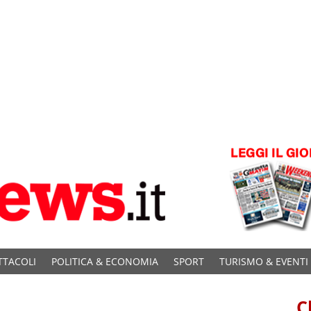
TTACOLI
POLITICA & ECONOMIA
SPORT
TURISMO & EVENTI
C