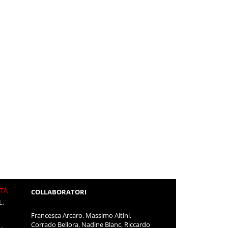
ITÀ
COLLABORATORI
L.
Francesca Arcaro, Massimo Altini,
Corrado Bellora, Nadine Blanc, Riccardo