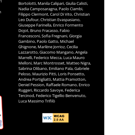
11
Bortolotti, Manila Calipari, Giulia Calisti,
Nadia Camposaragna, Paolo Ciambi,
m
Filippo Clermont, Carol Di Vito, Christian
Leo Dufour, Christian Evaspasiano,
Giuseppe Farinella, Enrico Formento
Dojot, Bruno Fracasso, Fabio
Francesconi, Sofia Fregnani, Giorgia
Gambino, Paolo Gatto, Michael
Ghignone, Marlène Jorrioz, Cecilia
Lazzarotto, Giacomo Mangano, Angela
Marrelli, Federico Mecca, Luca Mauro
Melloni, Marc Montrosset, Matteo Nigra,
Sabrina Olibano, Emiliano Pala, Gabriele
Peloso, Maurizio Pitti, Loris Ponsetto,
Andrea Portigliatti, Mattia Pramotton,
Deniel Pession, Raffaele Romano, Enrico
Ruggeri, Riccardo Savoye, Federica
Tercinod, Federico Tigellio Benvenuto,
Luca Massimo Trifilò