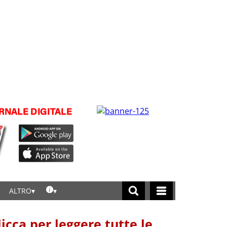
ALTRO
licca per leggere tutte le