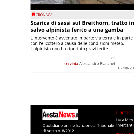
CRONACA
Scarica di sassi sul Breithorn, tratto i
salvo alpinista ferito a una gamba
L'intervento è avvenuto in parte via terra e in parte
con l'elicottero a causa delle condizioni meteo.
L'alpinista non ha riportato gravi ferite
di
cervinia
Alessandro Bianchet
il 07/08/2
DIRETTOR
Luca Merc
l.mercant
Quotidiano online Iscrizione al Tribunale
di Aosta n. 8/2012