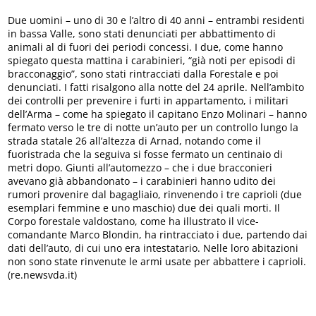
Due uomini – uno di 30 e l’altro di 40 anni – entrambi residenti
in bassa Valle, sono stati denunciati per abbattimento di
animali al di fuori dei periodi concessi. I due, come hanno
spiegato questa mattina i carabinieri, “già noti per episodi di
bracconaggio”, sono stati rintracciati dalla Forestale e poi
denunciati. I fatti risalgono alla notte del 24 aprile. Nell’ambito
dei controlli per prevenire i furti in appartamento, i militari
dell’Arma – come ha spiegato il capitano Enzo Molinari – hanno
fermato verso le tre di notte un’auto per un controllo lungo la
strada statale 26 all’altezza di Arnad, notando come il
fuoristrada che la seguiva si fosse fermato un centinaio di
metri dopo. Giunti all’automezzo – che i due bracconieri
avevano già abbandonato – i carabinieri hanno udito dei
rumori provenire dal bagagliaio, rinvenendo i tre caprioli (due
esemplari femmine e uno maschio) due dei quali morti. Il
Corpo forestale valdostano, come ha illustrato il vice-
comandante Marco Blondin, ha rintracciato i due, partendo dai
dati dell’auto, di cui uno era intestatario. Nelle loro abitazioni
non sono state rinvenute le armi usate per abbattere i caprioli.
(re.newsvda.it)