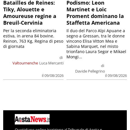
Batailles de Reines:
Podismo: Leon
Tiky, Alouette e
Martinet e Loic
Amoureuse regine a
Proment dominano la
Breuil-Cervinia
Staffetta Americana
Per la seconda eliminatoria
Il duo del Parco Alpi Apuane a
estiva, in arena 84 bovine.
segno a Gressan, tra le donne
Reinon, 763 Kg, Regina di peso
vincono Elisa Vitton Mea e
di giornata
Sabina Marquet, nel misto
trionfano Laura Segor e Mikael
Mongi...
di
Valtournenche
Luca Mercanti
di
Davide Pellegrino
il 09/08/2026
il 09/08/2026
Quotidiano online Iscrizione al Tribunale di Aosta n.