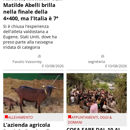
Matilde Abelli brilla
nella finale della
4×400, ma l’Italia è 7ª
Si è chiusa l'esperienza
dell'atleta valdostana a
Eugene, Stati Uniti, dove ha
preso parte alla rassegna
iridata di categoria
di
di
Fausto Vassoney
segreteria
il 10/08/2026
il 10/08/2026
ALLEVAMENTO
APPUNTAMENTI
,
OGGI &
DOMANI
L’azienda agricola
COSA FARE DAL 10 AL