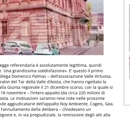
 legge referendaria è assolutamente legittima, quindi
e. Una grandissima soddisfazione». E’ questo il primo
llega Domenico Palmas – dell’associazione Valle Virtuosa,
ativi del Tar della Valle d’Aosta, che hanno rigettato la
lla Giunta regionale il 21 dicembre scorso, con la quale si
18 novembre – l’intero appalto (da circa 220 milioni di
d’Aosta. Le motivazioni saranno rese note nelle prossime
ende aggiudicatarie dell’appalto Noy Ambiente, Cogeis, Gea,
re l’annullamento della delibera – chiedevano un
gione e, in via pregiudiziale, la remissione degli atti alla