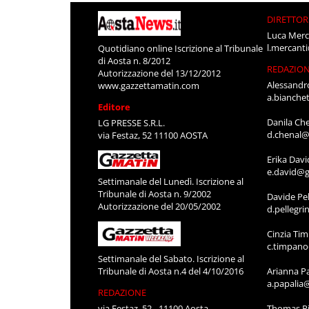
DIRETTOR
Luca Merc
l.mercant
Quotidiano online Iscrizione al Tribunale
di Aosta n. 8/2012
REDAZIO
Autorizzazione del 13/12/2012
Alessandr
www.gazzettamatin.com
a.bianche
Editore
Danila Ch
LG PRESSE S.R.L.
d.chenal@
via Festaz, 52 11100 AOSTA
Erika Davi
e.david@g
Settimanale del Lunedì. Iscrizione al
Tribunale di Aosta n. 9/2002
Davide Pel
Autorizzazione del 20/05/2002
d.pellegr
Cinzia Ti
c.timpan
Settimanale del Sabato. Iscrizione al
Tribunale di Aosta n.4 del 4/10/2016
Arianna P
a.papalia
REDAZIONE
via Festaz, 52 - 11100 Aosta
Thomas Pi