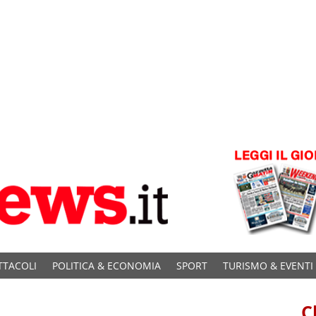
TTACOLI
POLITICA & ECONOMIA
SPORT
TURISMO & EVENTI
C