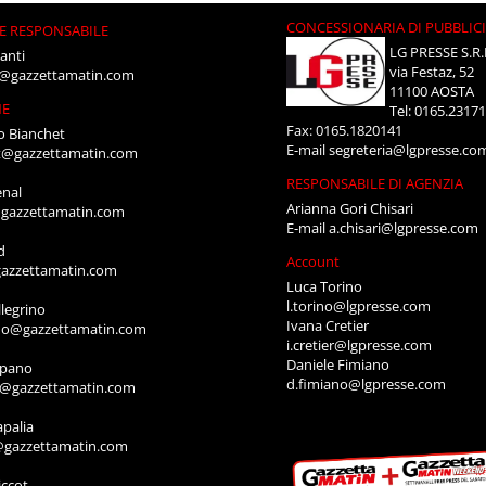
CONCESSIONARIA DI PUBBLIC
E RESPONSABILE
LG PRESSE S.R.
anti
via Festaz, 52
i@gazzettamatin.com
11100 AOSTA
NE
Tel: 0165.2317
Fax: 0165.1820141
o Bianchet
E-mail
segreteria@lgpresse.co
t@gazzettamatin.com
RESPONSABILE DI AGENZIA
enal
Arianna Gori Chisari
gazzettamatin.com
E-mail
a.chisari@lgpresse.com
d
Account
azzettamatin.com
Luca Torino
l.torino@lgpresse.com
legrino
Ivana Cretier
ino@gazzettamatin.com
i.cretier@lgpresse.com
Daniele Fimiano
mpano
d.fimiano@lgpresse.com
o@gazzettamatin.com
apalia
@gazzettamatin.com
ccot