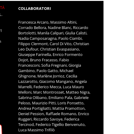
ITÀ
COLLABORATORI
L.
Francesca Arcaro, Massimo Altini,
Corrado Bellora, Nadine Blanc, Riccardo
11
Bortolotti, Manila Calipari, Giulia Calisti,
Nadia Camposaragna, Paolo Ciambi,
m
Filippo Clermont, Carol Di Vito, Christian
Leo Dufour, Christian Evaspasiano,
Giuseppe Farinella, Enrico Formento
Dojot, Bruno Fracasso, Fabio
Francesconi, Sofia Fregnani, Giorgia
Gambino, Paolo Gatto, Michael
Ghignone, Marlène Jorrioz, Cecilia
Lazzarotto, Giacomo Mangano, Angela
Marrelli, Federico Mecca, Luca Mauro
Melloni, Marc Montrosset, Matteo Nigra,
Sabrina Olibano, Emiliano Pala, Gabriele
Peloso, Maurizio Pitti, Loris Ponsetto,
Andrea Portigliatti, Mattia Pramotton,
Deniel Pession, Raffaele Romano, Enrico
Ruggeri, Riccardo Savoye, Federica
Tercinod, Federico Tigellio Benvenuto,
Luca Massimo Trifilò