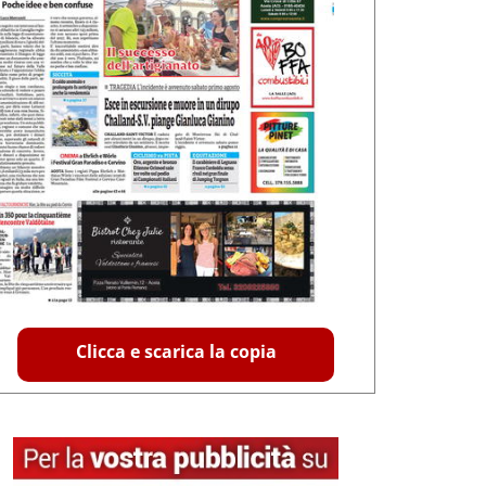
Clicca e scarica la copia