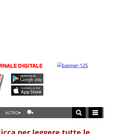
ALTRO
licca per leggere tutte le