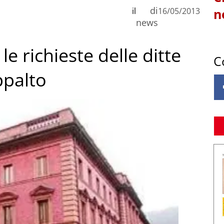
di
il
16/05/2013
n
news
 le richieste delle ditte
C
ppalto