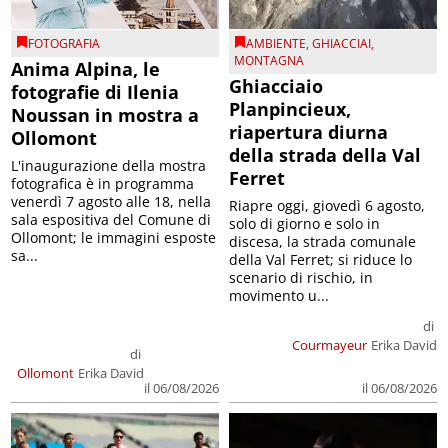
FOTOGRAFIA
AMBIENTE
,
GHIACCIAI
,
MONTAGNA
Anima Alpina, le
Ghiacciaio
fotografie di Ilenia
Planpincieux,
Noussan in mostra a
riapertura diurna
Ollomont
della strada della Val
L'inaugurazione della mostra
Ferret
fotografica è in programma
venerdì 7 agosto alle 18, nella
Riapre oggi, giovedì 6 agosto,
sala espositiva del Comune di
solo di giorno e solo in
Ollomont; le immagini esposte
discesa, la strada comunale
sa...
della Val Ferret; si riduce lo
scenario di rischio, in
movimento u...
di
Courmayeur
Erika David
di
Ollomont
Erika David
il 06/08/2026
il 06/08/2026