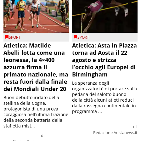
SPORT
SPORT
Atletica: Matilde
Atletica: Asta in Piazza
Abelli lotta come una
torna ad Aosta il 22
leonessa, la 4×400
agosto e strizza
azzurra firma il
l’occhio agli Europei di
primato nazionale, ma
Birmingham
resta fuori dalla finale
La speranza degli
dei Mondiali Under 20
organizzatori è di portare sulla
pedana del salotto buono
Buon debutto iridato della
della città alcuni atleti reduci
stellina della Cogne,
dalla rassegna continentale in
protagonista di una prova
programma ...
coraggiosa nell'ultima frazione
della seconda batteria della
staffetta mist...
di
Redazione Aostanews.it
di