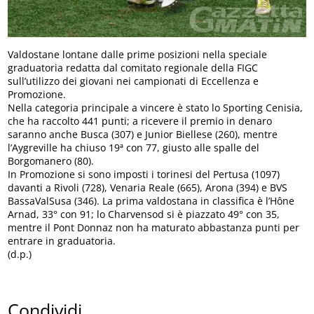
Valdostane lontane dalle prime posizioni nella speciale
graduatoria redatta dal comitato regionale della FIGC
sull’utilizzo dei giovani nei campionati di Eccellenza e
Promozione.
Nella categoria principale a vincere è stato lo Sporting Cenisia,
che ha raccolto 441 punti; a ricevere il premio in denaro
saranno anche Busca (307) e Junior Biellese (260), mentre
l’Aygreville ha chiuso 19ª con 77, giusto alle spalle del
Borgomanero (80).
In Promozione si sono imposti i torinesi del Pertusa (1097)
davanti a Rivoli (728), Venaria Reale (665), Arona (394) e BVS
BassaValSusa (346). La prima valdostana in classifica è l’Hône
Arnad, 33° con 91; lo Charvensod si è piazzato 49° con 35,
mentre il Pont Donnaz non ha maturato abbastanza punti per
entrare in graduatoria.
(d.p.)
Condividi