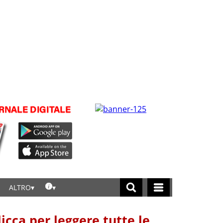
ALTRO
licca per leggere tutte le