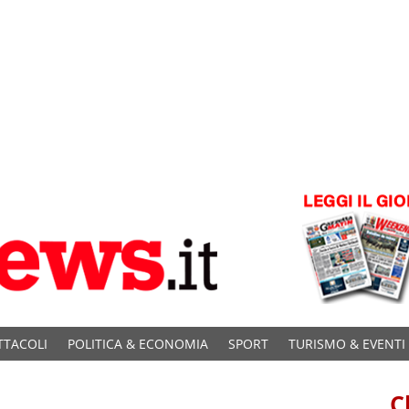
TTACOLI
POLITICA & ECONOMIA
SPORT
TURISMO & EVENTI
C