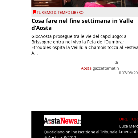
TURISMO & TEMPO LIBERO
Cosa fare nel fine settimana in Valle
d’Aosta
GiocAosta prosegue tra le vie del capoluogo; a
Brissogne entra nel vivo la Feta de l’Oumbra;
Etroubles ospita la Veillà; a Chamois tocca al Festiva
A...
di
Aosta
gazzettamatin
il 07/08/2
DIRETTOR
Luca Merc
l.mercant
Quotidiano online Iscrizione al Tribunale
di Aosta n. 8/2012