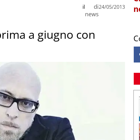
di
il
24/05/2013
n
news
prima a giugno con
C