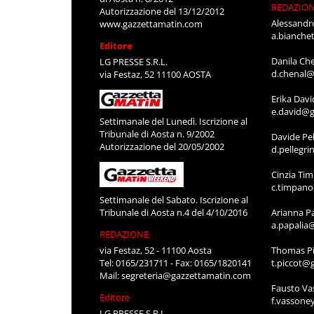
REDAZIO
Autorizzazione del 13/12/2012
Alessandr
www.gazzettamatin.com
a.bianche
Editore
Danila Ch
LG PRESSE S.R.L.
d.chenal@
via Festaz, 52 11100 AOSTA
Erika Davi
e.david@g
Settimanale del Lunedì. Iscrizione al
Tribunale di Aosta n. 9/2002
Davide Pel
Autorizzazione del 20/05/2002
d.pellegr
Cinzia Ti
c.timpan
Settimanale del Sabato. Iscrizione al
Tribunale di Aosta n.4 del 4/10/2016
Arianna P
a.papalia
REDAZIONE
via Festaz, 52 - 11100 Aosta
Thomas Pi
Tel: 0165/231711 - Fax: 0165/1820141
t.piccot@
Mail:
segreteria@gazzettamatin.com
Fausto Va
Editore
f.vassone
LG PRESSE S.R.L.