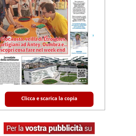
Clicca e scarica la copia