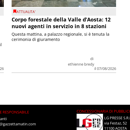
ATTUALITA'
Corpo forestale della Valle d’Aosta: 12
nuovi agenti in servizio in 8 stazioni
Questa mattina, a palazzo regionale, si è tenuta la
cerimonia di giuramento
l
di
ethienne bredy
026
il 07/08/2026
CONCESSIONARIA DI PUBBLIC
E RESPONSABILE
LG PRESSE S.R.
anti
via Festaz, 52
i@gazzettamatin.com
11100 AOSTA