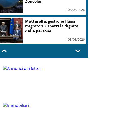
Zoncolan
il 08/08/2026
Mattarella: gestione flussi
migratori rispetti la dignità
delle persone
il 08/08/2026
❮
❯