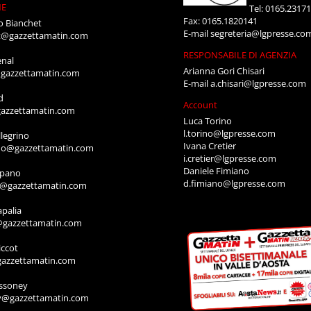
NE
Tel: 0165.2317
Fax: 0165.1820141
o Bianchet
E-mail
segreteria@lgpresse.co
t@gazzettamatin.com
RESPONSABILE DI AGENZIA
enal
Arianna Gori Chisari
gazzettamatin.com
E-mail
a.chisari@lgpresse.com
d
Account
azzettamatin.com
Luca Torino
l.torino@lgpresse.com
legrino
Ivana Cretier
ino@gazzettamatin.com
i.cretier@lgpresse.com
Daniele Fimiano
mpano
d.fimiano@lgpresse.com
o@gazzettamatin.com
apalia
@gazzettamatin.com
ccot
gazzettamatin.com
ssoney
y@gazzettamatin.com