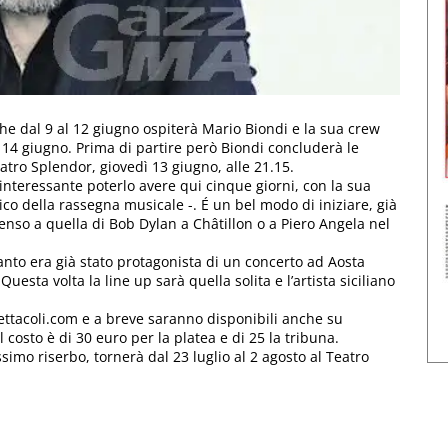
he dal 9 al 12 giugno ospiterà Mario Biondi e la sua crew
 14 giugno. Prima di partire però Biondi concluderà le
atro Splendor, giovedì 13 giugno, alle 21.15.
nteressante poterlo avere qui cinque giorni, con la sua
co della rassegna musicale -. É un bel modo di iniziare, già
penso a quella di Bob Dylan a Châtillon o a Piero Angela nel
uanto era già stato protagonista di un concerto ad Aosta
uesta volta la line up sarà quella solita e l’artista siciliano
pettacoli.com e a breve saranno disponibili anche su
 costo è di 30 euro per la platea e di 25 la tribuna.
ssimo riserbo, tornerà dal 23 luglio al 2 agosto al Teatro