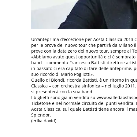
Un’anteprima d’eccezione per Aosta Classica 2013 c
per le prove del nuovo tour che partirà da Milano il
prove con la data zero del nuovo tour, sempre al Te
«Abbiamo avuto quest opportunità e ci è sembrato i
band – commenta Francesco Battisti direttore artisti
in passato ci era capitato di fare delle anteprime, 
suo ricordo di Mario Pogliotti».
Quello di Biondi, ricorda Battisti, è un ritorno in q
Classica – con orchestra sinfonica – nel luglio 2011. Q
si presenterà con la sua band.
I biglietti sono già in vendita su www.valledaostas
Ticketone e nel normale circuito dei punti vendita. Il
Aosta Classica, sul quale Battisti tiene ancora il ma
Splendor.
(erika david)