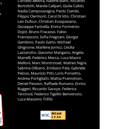
Corrado Bellora, Nadine Blanc, Riccardo
11
Bortolotti, Manila Calipari, Giulia Calisti,
Nadia Camposaragna, Paolo Ciambi,
m
Filippo Clermont, Carol Di Vito, Christian
Leo Dufour, Christian Evaspasiano,
Giuseppe Farinella, Enrico Formento
Dojot, Bruno Fracasso, Fabio
Francesconi, Sofia Fregnani, Giorgia
Gambino, Paolo Gatto, Michael
Ghignone, Marlène Jorrioz, Cecilia
Lazzarotto, Giacomo Mangano, Angela
Marrelli, Federico Mecca, Luca Mauro
Melloni, Marc Montrosset, Matteo Nigra,
Sabrina Olibano, Emiliano Pala, Gabriele
Peloso, Maurizio Pitti, Loris Ponsetto,
Andrea Portigliatti, Mattia Pramotton,
Deniel Pession, Raffaele Romano, Enrico
Ruggeri, Riccardo Savoye, Federica
Tercinod, Federico Tigellio Benvenuto,
Luca Massimo Trifilò