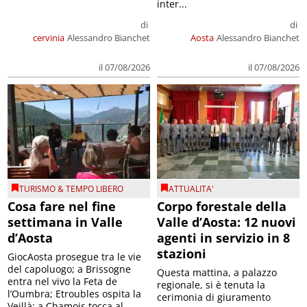
inter...
di
di
cervinia
Alessandro Bianchet
Aosta
Alessandro Bianchet
il 07/08/2026
il 07/08/2026
TURISMO & TEMPO LIBERO
ATTUALITA'
Cosa fare nel fine
Corpo forestale della
settimana in Valle
Valle d’Aosta: 12 nuovi
d’Aosta
agenti in servizio in 8
stazioni
GiocAosta prosegue tra le vie
del capoluogo; a Brissogne
Questa mattina, a palazzo
entra nel vivo la Feta de
regionale, si è tenuta la
l’Oumbra; Etroubles ospita la
cerimonia di giuramento
Veillà; a Chamois tocca al