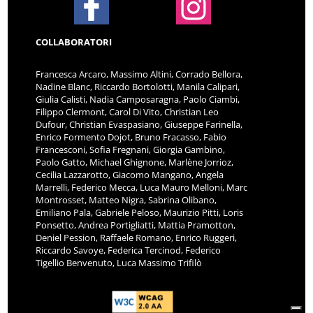
COLLABORATORI
Francesca Arcaro, Massimo Altini, Corrado Bellora,
Nadine Blanc, Riccardo Bortolotti, Manila Calipari,
Giulia Calisti, Nadia Camposaragna, Paolo Ciambi,
Filippo Clermont, Carol Di Vito, Christian Leo
Dufour, Christian Evaspasiano, Giuseppe Farinella,
Enrico Formento Dojot, Bruno Fracasso, Fabio
Francesconi, Sofia Fregnani, Giorgia Gambino,
Paolo Gatto, Michael Ghignone, Marlène Jorrioz,
Cecilia Lazzarotto, Giacomo Mangano, Angela
Marrelli, Federico Mecca, Luca Mauro Melloni, Marc
Montrosset, Matteo Nigra, Sabrina Olibano,
Emiliano Pala, Gabriele Peloso, Maurizio Pitti, Loris
Ponsetto, Andrea Portigliatti, Mattia Pramotton,
Deniel Pession, Raffaele Romano, Enrico Ruggeri,
Riccardo Savoye, Federica Tercinod, Federico
Tigellio Benvenuto, Luca Massimo Trifilò