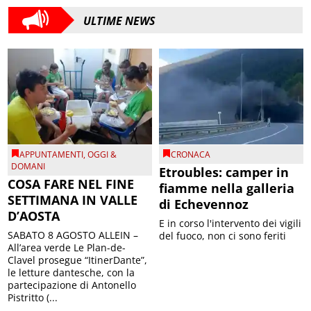
ULTIME NEWS
APPUNTAMENTI
,
OGGI &
CRONACA
DOMANI
Etroubles: camper in
COSA FARE NEL FINE
fiamme nella galleria
SETTIMANA IN VALLE
di Echevennoz
D’AOSTA
E in corso l'intervento dei vigili
SABATO 8 AGOSTO ALLEIN –
del fuoco, non ci sono feriti
All’area verde Le Plan-de-
Clavel prosegue “ItinerDante”,
le letture dantesche, con la
partecipazione di Antonello
Pistritto (...