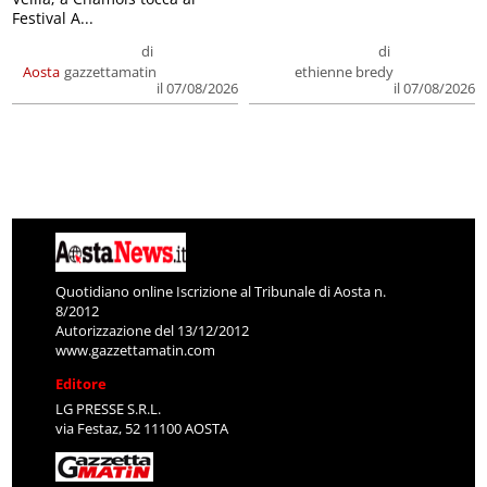
Festival A...
di
di
Aosta
gazzettamatin
ethienne bredy
il 07/08/2026
il 07/08/2026
Quotidiano online Iscrizione al Tribunale di Aosta n.
8/2012
Autorizzazione del 13/12/2012
www.gazzettamatin.com
Editore
LG PRESSE S.R.L.
via Festaz, 52 11100 AOSTA