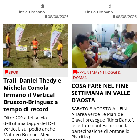
di
di
Cinzia Timpano
Cinzia Timpano
il 08/08/2026
il 08/08/2026
SPORT
APPUNTAMENTI
,
OGGI &
DOMANI
Trail: Daniel Thedy e
COSA FARE NEL FINE
Michela Comola
SETTIMANA IN VALLE
firmano il Vertical
D’AOSTA
Brusson-Bringuez a
tempo di record
SABATO 8 AGOSTO ALLEIN –
All’area verde Le Plan-de-
Oltre 200 atleti al via
Clavel prosegue “ItinerDante”,
dell'ultima tappa del Défì
le letture dantesche, con la
Vertical, sul podio anche
partecipazione di Antonello
Mathieu Brunod, Alex
Pistritto (...