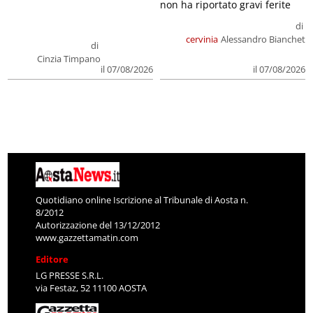
non ha riportato gravi ferite
di
cervinia
Alessandro Bianchet
di
Cinzia Timpano
il 07/08/2026
il 07/08/2026
Quotidiano online Iscrizione al Tribunale di Aosta n.
8/2012
Autorizzazione del 13/12/2012
www.gazzettamatin.com
Editore
LG PRESSE S.R.L.
via Festaz, 52 11100 AOSTA