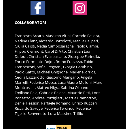
COLLABORATORI
Francesca Arcaro, Massimo Altini, Corrado Bellora,
Nadine Blanc, Riccardo Bortolotti, Manila Calipari,
Giulia Calisti, Nadia Camposaragna, Paolo Ciambi,
Filippo Clermont, Carol Di Vito, Christian Leo
Dufour, Christian Evaspasiano, Giuseppe Farinella,
Enrico Formento Dojot, Bruno Fracasso, Fabio
Francesconi, Sofia Fregnani, Giorgia Gambino,
Paolo Gatto, Michael Ghignone, Marlène Jorrioz,
Cecilia Lazzarotto, Giacomo Mangano, Angela
Marrelli, Federico Mecca, Luca Mauro Melloni, Marc
Montrosset, Matteo Nigra, Sabrina Olibano,
Emiliano Pala, Gabriele Peloso, Maurizio Pitti, Loris
Ponsetto, Andrea Portigliatti, Mattia Pramotton,
Deniel Pession, Raffaele Romano, Enrico Ruggeri,
Riccardo Savoye, Federica Tercinod, Federico
Tigellio Benvenuto, Luca Massimo Trifilò