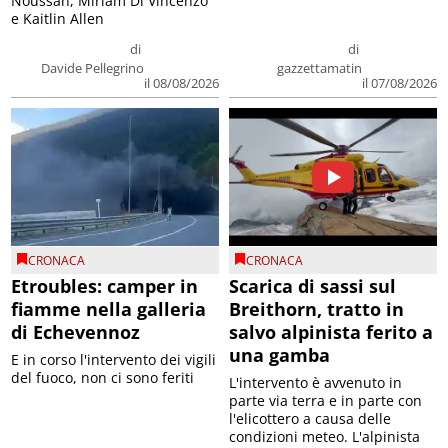
Noussan, Miriam Di Vincenzo
e Kaitlin Allen
di
di
Davide Pellegrino
gazzettamatin
il 08/08/2026
il 07/08/2026
CRONACA
CRONACA
Etroubles: camper in
Scarica di sassi sul
fiamme nella galleria
Breithorn, tratto in
di Echevennoz
salvo alpinista ferito a
una gamba
E in corso l'intervento dei vigili
del fuoco, non ci sono feriti
L'intervento è avvenuto in
parte via terra e in parte con
l'elicottero a causa delle
condizioni meteo. L'alpinista