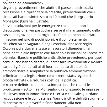
politiche ed economiche».
Urgono provvedimenti che aiutino il paese a uscire dalla
recessione e a riprendere la crescita, provvedimenti che i
sindacati hanno sintetizzato in 10 punti che il segretario
Monzeglio (Cisl) ha illustrato.
Servono soluzioni per le emergenze che alimentano la
disoccupazione, «in particolare serve il rifinanziamento della
cassa integrazione in deroga, i cui fondi, appena stanziati,
finiscono nel giro di pochi giorni, e il completamento
dell’effettiva salvaguardia degli esodati» dice Monzeglio.
Occorre poi ridurre le tasse ai lavoratori dipendenti, ai
pensionati e alle imprese che faranno assunzioni nel prossimo
biennio, rilanciare politiche anticicliche prevedendo, per quei
comuni che hanno risorse, di poter fare investimenti e avviare
cantieri già deliberati al di fuori del patto di stabilità,
ammodernare e semplificare la pubblica amministrazione,
«eliminando la legislazione concorrente stato/regioni che
blocca l’attività», e ridurre i costi della politica.
«Occorre definire una politica industriale che rilanci le
produzioni – sottolinea Monzeglio -, valorizzando le imprese
che investono in innovazione e ricerca e che salvaguardano
l’occupazione e le competenze. Vanno inoltre definiti strumenti
di contrasto alla povertà e finanziamenti alla non