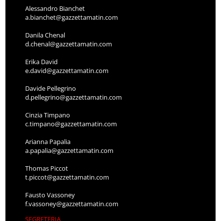
Alessandro Bianchet
a.bianchet@gazzettamatin.com
Danila Chenal
d.chenal@gazzettamatin.com
Erika David
e.david@gazzettamatin.com
Davide Pellegrino
d.pellegrino@gazzettamatin.com
Cinzia Timpano
c.timpano@gazzettamatin.com
Arianna Papalia
a.papalia@gazzettamatin.com
Thomas Piccot
t.piccot@gazzettamatin.com
Fausto Vassoney
f.vassoney@gazzettamatin.com
SEGRETERIA