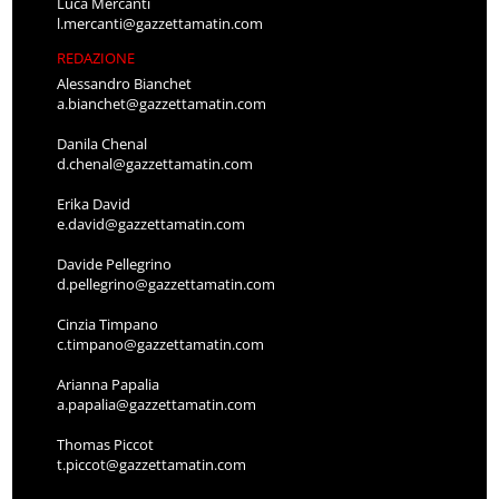
Luca Mercanti
l.mercanti@gazzettamatin.com
REDAZIONE
Alessandro Bianchet
a.bianchet@gazzettamatin.com
Danila Chenal
d.chenal@gazzettamatin.com
Erika David
e.david@gazzettamatin.com
Davide Pellegrino
d.pellegrino@gazzettamatin.com
Cinzia Timpano
c.timpano@gazzettamatin.com
Arianna Papalia
a.papalia@gazzettamatin.com
Thomas Piccot
t.piccot@gazzettamatin.com