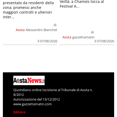
Veillà; a Chamois tocca al
presentato da residenti della
Festival A...
zona; promessi anche
maggiori controlli e ulteriori
inter...
di
Aosta
Alessandro Bianchet
di
Aosta
gazzettamatin
il 07/08/2026
il 07/08/2026
Quotidiano online Iscrizione al Tribunale di Aosta n.
8/2012
Autorizzazione del 13/12/2012
www.gazzettamatin.com
Editore