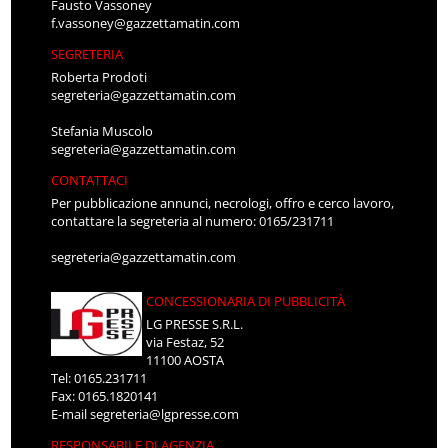
Fausto Vassoney
f.vassoney@gazzettamatin.com
SEGRETERIA
Roberta Prodoti
segreteria@gazzettamatin.com
Stefania Muscolo
segreteria@gazzettamatin.com
CONTATTACI
Per pubblicazione annunci, necrologi, offro e cerco lavoro,
contattare la segreteria al numero: 0165/231711
segreteria@gazzettamatin.com
CONCESSIONARIA DI PUBBLICITÀ
LG PRESSE S.R.L.
via Festaz, 52
11100 AOSTA
Tel: 0165.231711
Fax: 0165.1820141
E-mail
segreteria@lgpresse.com
RESPONSABILE DI AGENZIA