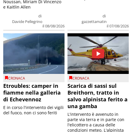
Noussan, Miriam Di Vincenzo
e Kaitlin Allen
di
di
Davide Pellegrino
gazzettamatin
il 08/08/2026
il 07/08/2026
CRONACA
CRONACA
Etroubles: camper in
Scarica di sassi sul
fiamme nella galleria
Breithorn, tratto in
di Echevennoz
salvo alpinista ferito a
una gamba
E in corso l'intervento dei vigili
del fuoco, non ci sono feriti
L'intervento è avvenuto in
parte via terra e in parte con
l'elicottero a causa delle
condizioni meteo. L'alpinista