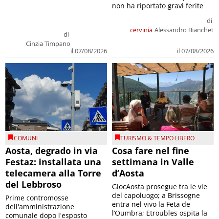
non ha riportato gravi ferite
di
cervinia
Alessandro Bianchet
di
Cinzia Timpano
il 07/08/2026
il 07/08/2026
COMUNI
TURISMO & TEMPO LIBERO
Aosta, degrado in via
Cosa fare nel fine
Festaz: installata una
settimana in Valle
telecamera alla Torre
d’Aosta
del Lebbroso
GiocAosta prosegue tra le vie
del capoluogo; a Brissogne
Prime contromosse
entra nel vivo la Feta de
dell'amministrazione
l’Oumbra; Etroubles ospita la
comunale dopo l'esposto