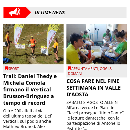
ULTIME NEWS
SPORT
APPUNTAMENTI
,
OGGI &
DOMANI
Trail: Daniel Thedy e
COSA FARE NEL FINE
Michela Comola
SETTIMANA IN VALLE
firmano il Vertical
D’AOSTA
Brusson-Bringuez a
tempo di record
SABATO 8 AGOSTO ALLEIN –
All’area verde Le Plan-de-
Oltre 200 atleti al via
Clavel prosegue “ItinerDante”,
dell'ultima tappa del Défì
le letture dantesche, con la
Vertical, sul podio anche
partecipazione di Antonello
Mathieu Brunod, Alex
Pistritto (...