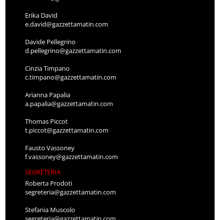
Erika David
e.david@gazzettamatin.com
Davide Pellegrino
d.pellegrino@gazzettamatin.com
Cinzia Timpano
c.timpano@gazzettamatin.com
Arianna Papalia
a.papalia@gazzettamatin.com
Thomas Piccot
t.piccot@gazzettamatin.com
Fausto Vassoney
f.vassoney@gazzettamatin.com
SEGRETERIA
Roberta Prodoti
segreteria@gazzettamatin.com
Stefania Muscolo
segreteria@gazzettamatin.com