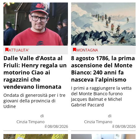
ATTUALITA'
MONTAGNA
Dalle Valle d’Aosta al
8 agosto 1786, la prima
Friuli: Henry regala un
ascensione del Monte
motorino Ciao ai
Bianco: 240 anni fa
ragazzini che
nasceva l’alpinismo
vendevano limonata
I primi a raggiungere la vetta
del Monte Bianco furono
Ondata di generosità per i tre
Jacques Balmat e Michel
giovani della provincia di
Gabriel Paccard
Udine
di
di
Cinzia Timpano
Cinzia Timpano
il 08/08/2026
il 08/08/2026