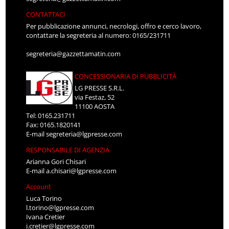
CONTATTACI
Per pubblicazione annunci, necrologi, offro e cerco lavoro,
contattare la segreteria al numero: 0165/231711
segreteria@gazzettamatin.com
CONCESSIONARIA DI PUBBLICITÀ
LG PRESSE S.R.L.
via Festaz, 52
11100 AOSTA
Tel: 0165.231711
Fax: 0165.1820141
E-mail
segreteria@lgpresse.com
RESPONSABILE DI AGENZIA
Arianna Gori Chisari
E-mail
a.chisari@lgpresse.com
Account
Luca Torino
l.torino@lgpresse.com
Ivana Cretier
i.cretier@lgpresse.com