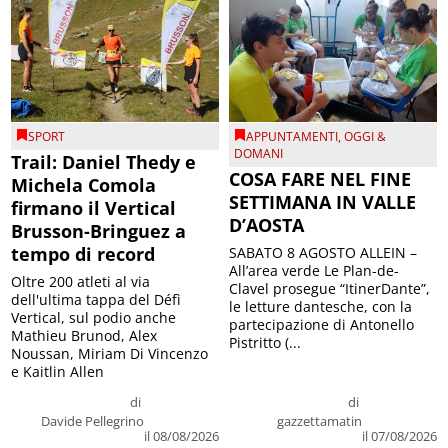
SPORT
APPUNTAMENTI
,
OGGI &
DOMANI
Trail: Daniel Thedy e
COSA FARE NEL FINE
Michela Comola
SETTIMANA IN VALLE
firmano il Vertical
D’AOSTA
Brusson-Bringuez a
tempo di record
SABATO 8 AGOSTO ALLEIN –
All’area verde Le Plan-de-
Oltre 200 atleti al via
Clavel prosegue “ItinerDante”,
dell'ultima tappa del Défì
le letture dantesche, con la
Vertical, sul podio anche
partecipazione di Antonello
Mathieu Brunod, Alex
Pistritto (...
Noussan, Miriam Di Vincenzo
e Kaitlin Allen
di
di
Davide Pellegrino
gazzettamatin
il 08/08/2026
il 07/08/2026