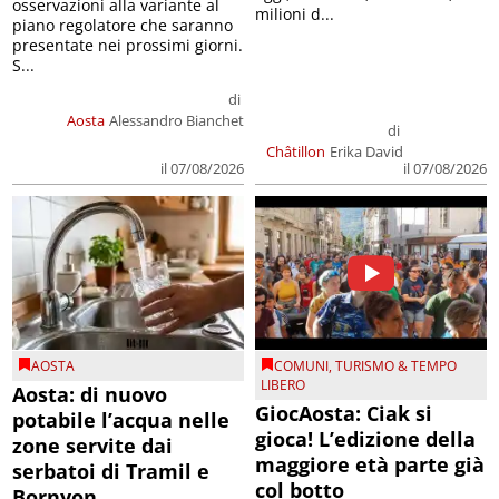
osservazioni alla variante al
milioni d...
piano regolatore che saranno
presentate nei prossimi giorni.
S...
di
Aosta
Alessandro Bianchet
di
Châtillon
Erika David
il 07/08/2026
il 07/08/2026
AOSTA
COMUNI
,
TURISMO & TEMPO
LIBERO
Aosta: di nuovo
GiocAosta: Ciak si
potabile l’acqua nelle
gioca! L’edizione della
zone servite dai
maggiore età parte già
serbatoi di Tramil e
col botto
Bornyon