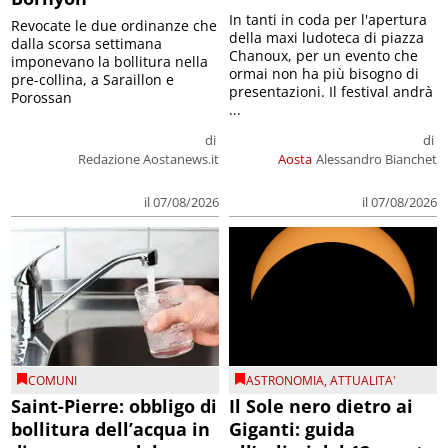
In tanti in coda per l'apertura
Revocate le due ordinanze che
della maxi ludoteca di piazza
dalla scorsa settimana
Chanoux, per un evento che
imponevano la bollitura nella
ormai non ha più bisogno di
pre-collina, a Saraillon e
presentazioni. Il festival andrà
Porossan
...
di
di
Redazione Aostanews.it
Aosta
Alessandro Bianchet
il 07/08/2026
il 07/08/2026
COMUNI
ASTRONOMIA
,
ATTUALITA'
Saint-Pierre: obbligo di
Il Sole nero dietro ai
bollitura dell’acqua in
Giganti: guida